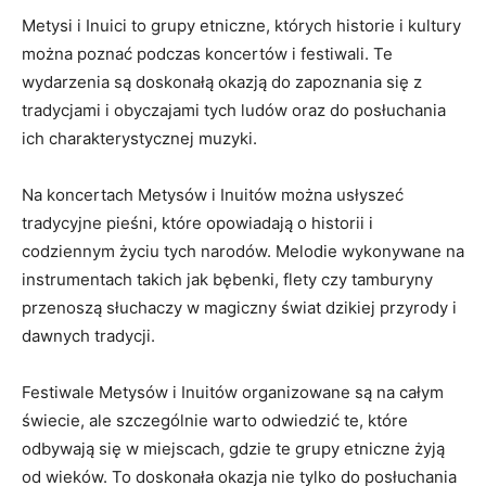
Metysi i ‍Inuici to ‌grupy etniczne, których historie i​ kultury
można poznać‍ podczas koncertów‍ i ⁤festiwali. Te
wydarzenia są doskonałą okazją do zapoznania ⁣się z
tradycjami i obyczajami tych ludów‌ oraz do ⁣posłuchania
ich charakterystycznej muzyki.
Na ​koncertach Metysów i ​Inuitów można usłyszeć
tradycyjne pieśni,⁢ które opowiadają o​ historii i
codziennym życiu ⁣tych narodów. Melodie⁤ wykonywane na
instrumentach ​takich jak bębenki, flety ‍czy tamburyny
przenoszą słuchaczy⁤ w magiczny świat dzikiej przyrody i
dawnych⁤ tradycji.
Festiwale Metysów⁢ i Inuitów organizowane są na całym
świecie, ‍ale szczególnie ‍warto odwiedzić te, które ​
odbywają⁢ się w miejscach, gdzie te grupy ‍etniczne‍ żyją
od wieków. To doskonała ⁢okazja nie tylko⁣ do posłuchania