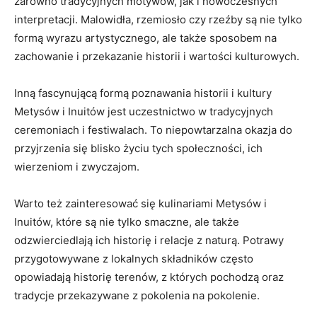
zarówno‌ tradycyjnych motywów, jak i nowoczesnych
interpretacji. Malowidła, ⁤rzemiosło​ czy rzeźby są nie tylko⁢
formą ⁣wyrazu artystycznego, ⁣ale​ także sposobem na ​
zachowanie i przekazanie historii i wartości kulturowych.
Inną fascynującą ⁢formą poznawania historii i kultury‍
Metysów ‍i⁢ Inuitów ‍jest uczestnictwo w tradycyjnych‍
ceremoniach i festiwalach. To niepowtarzalna okazja do
przyjrzenia się blisko życiu tych społeczności, ⁤ich
wierzeniom i zwyczajom.
Warto⁣ też zainteresować się kulinariami Metysów i
Inuitów, które są nie tylko smaczne, ale⁢ także
odzwierciedlają ich historię i relacje z naturą. Potrawy
przygotowywane z lokalnych składników często
⁢opowiadają historię ​terenów, ‌z których pochodzą oraz
tradycje​ przekazywane ⁢z pokolenia na pokolenie.