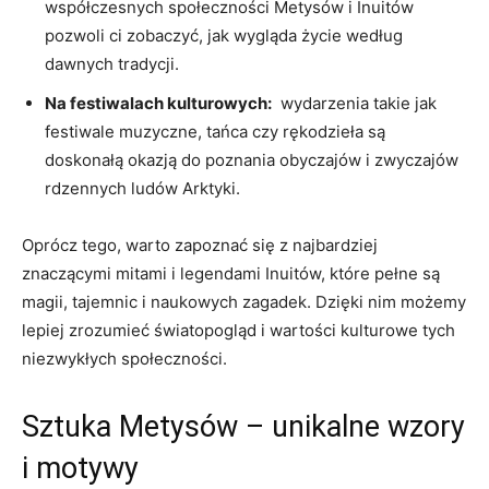
współczesnych ‍społeczności Metysów i Inuitów‍
pozwoli ⁤ci zobaczyć, jak wygląda życie według⁢
dawnych tradycji.
Na festiwalach ‌kulturowych:
​ wydarzenia takie jak
festiwale‌ muzyczne, tańca czy ⁤rękodzieła są
⁤doskonałą ⁢okazją do poznania⁢ obyczajów i zwyczajów
rdzennych ludów Arktyki.
Oprócz ⁣tego, warto zapoznać⁣ się ⁢z najbardziej
znaczącymi mitami‍ i legendami Inuitów, które pełne są
magii, ⁤tajemnic i naukowych ​zagadek. Dzięki nim możemy‌
lepiej zrozumieć światopogląd i wartości kulturowe⁢ tych⁢
niezwykłych społeczności.
Sztuka ‍Metysów – unikalne wzory
i motywy