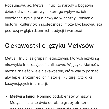
Podsumowując, Metysi i⁤ Inuici to narody o bogatym
dziedzictwie kulturowym, którego wpływ na⁤ ich
codzienne życie⁢ jest niezwykle widoczny. ‍Poznanie
historii i⁣ kultury tych społeczności⁤ może ‍być fascynującą
⁤podróżą ‍w głąb rdzennych tradycji ⁣i wartości.
Ciekawostki⁤ o języku Metysów
Metysi i Inuici są grupami ⁣etnicznymi, których⁤ języki są
niezwykle interesujące‌ i⁤ unikatowe. W języku Metysów
można ⁢znaleźć wiele ciekawostek, które warto poznać,
aby ‍lepiej zrozumieć ich historię i kulturę. Oto kilka
fascynujących informacji:
Metysi a Inuici:
Pomimo ⁣podobieństw⁣ w nazwie,
Metysi i Inuici to dwie odrębne grupy ⁤etniczne,
posiadające własne języki i tradycje. Ich‌ historie są