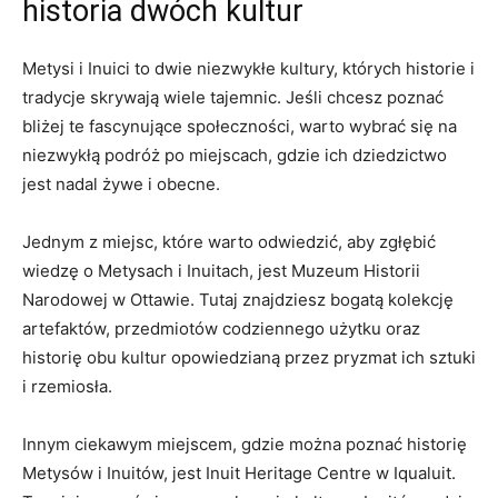
historia dwóch kultur
Metysi i‍ Inuici⁣ to dwie niezwykłe kultury, których ⁤historie ⁢i
tradycje​ skrywają wiele‍ tajemnic. Jeśli chcesz ​poznać
bliżej te fascynujące ​społeczności, warto wybrać się na
niezwykłą ⁣podróż ⁤po miejscach, gdzie ich dziedzictwo
jest nadal‌ żywe i obecne.
Jednym z miejsc, które ‍warto odwiedzić, aby zgłębić
wiedzę o Metysach i⁣ Inuitach, jest Muzeum Historii
⁤Narodowej w ⁤Ottawie. Tutaj⁣ znajdziesz bogatą kolekcję
artefaktów, przedmiotów codziennego użytku oraz⁣
historię obu kultur opowiedzianą przez pryzmat ich sztuki
i rzemiosła.
Innym ciekawym miejscem, ⁢gdzie można poznać‌ historię
Metysów i⁢ Inuitów, jest Inuit‌ Heritage Centre w Iqualuit.⁣