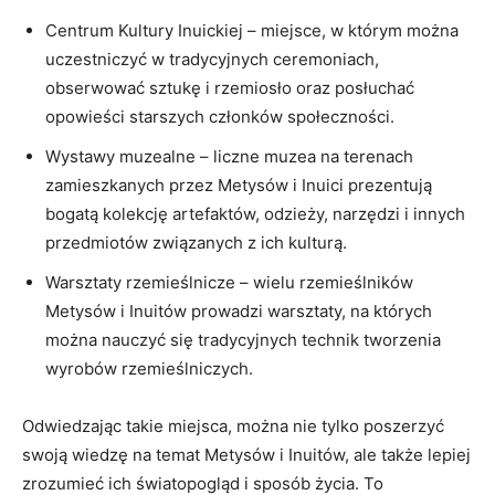
Centrum ⁢Kultury ⁤Inuickiej – miejsce, w którym można
uczestniczyć w tradycyjnych ceremoniach,
obserwować ⁢sztukę⁣ i rzemiosło ⁤oraz ⁢posłuchać
opowieści ‍starszych członków społeczności.
Wystawy muzealne⁤ – ⁢liczne muzea na​ terenach
zamieszkanych przez Metysów i Inuici prezentują
bogatą kolekcję artefaktów, odzieży, narzędzi i innych
przedmiotów ‌związanych z ich kulturą.
Warsztaty rzemieślnicze – wielu rzemieślników
Metysów i Inuitów prowadzi ​warsztaty, na których
można nauczyć się tradycyjnych⁤ technik⁤ tworzenia⁢
wyrobów rzemieślniczych.
Odwiedzając takie miejsca, można nie tylko poszerzyć
swoją ⁤wiedzę‌ na temat Metysów i Inuitów, ⁢ale​ także lepiej
zrozumieć ich światopogląd i sposób życia. ​To