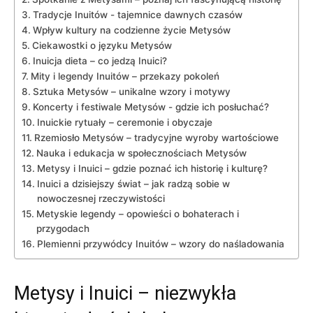
Tradycje Inuitów ‌- tajemnice dawnych czasów
Wpływ kultury na codzienne życie Metysów
Ciekawostki⁤ o języku Metysów
Inuicja dieta – co ​jedzą Inuici?
Mity i legendy Inuitów – przekazy pokoleń
Sztuka ‍Metysów – unikalne wzory i motywy
Koncerty i‍ festiwale Metysów -​ gdzie ich posłuchać?
Inuickie⁤ rytuały – ceremonie i obyczaje
Rzemiosło Metysów – tradycyjne⁤ wyroby wartościowe
Nauka i edukacja w społecznościach Metysów
Metysy i Inuici⁤ – gdzie poznać‌ ich ‍historię i ⁢kulturę?
Inuici a dzisiejszy świat – jak radzą‍ sobie w
nowoczesnej rzeczywistości
Metyskie legendy – opowieści ‍o‌ bohaterach i
przygodach
Plemienni przywódcy⁤ Inuitów​ – ‌wzory do naśladowania
Metysy ​i Inuici – niezwykła⁣