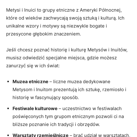
Metysi i‍ Inuici to grupy etniczne z Ameryki ⁤Północnej,⁣
które od wieków zachwycają‌ swoją ‌sztuką i kulturą.‍ Ich​
unikalne wzory ‍i motywy są niezwykle ⁤bogate i
przesycone głębokim ⁢znaczeniem.
Jeśli chcesz ⁣poznać historię i kulturę‌ Metysów i Inuitów,
musisz odwiedzić specjalne miejsca, gdzie możesz
zanurzyć się w ich świat:
Muzea etniczne
⁣– ⁤liczne muzea dedykowane
⁤Metysom‌ i Inuitom prezentują ⁣ich⁣ sztukę, rzemiosło i
historię w fascynujący sposób.
Festiwale kulturowe
–⁢ uczestnictwo ​w festiwalach
poświęconych tym grupom etnicznym‍ pozwoli ci ‍na
bliższe ‌poznanie ich tradycji i obrzędów.
Warsztaty rzemieślnicze
– brać udział w warsztatach,