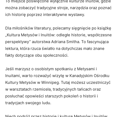
To​ miejsce⁣ poświęcone wyłącznie kulturze⁢ Inuitów, gdzie⁤
można zobaczyć tradycyjne stroje, narzędzia oraz poznać
ich historię poprzez interaktywne ⁣wystawy.
Dla miłośników literatury, polecamy sięgnięcie po książkę
„Kultura​ Metysów i Inuitów: odległe⁢ historie, ​współczesne
perspektywy” autorstwa Adriana ⁢Smitha. To fascynująca
lektura, ‌która rzuca ​światło na dotychczas mało znane
fakty ⁣dotyczące obu społeczności.
Jeśli ⁤marzysz o osobistym spotkaniu z‌ Metysami i
Inuitami, warto rozważyć wizytę w Kanadyjskim⁢ Ośrodku
Kultury Metysów ⁢w Winnipeg. Tutaj​ możesz uczestniczyć
w​ warsztatach rzemiosła, tradycyjnych⁣ tańcach oraz
posłuchać opowieści ​starszych⁤ pokoleń o historii i
tradycjach swojego⁤ ludu.
Niech podróż przez‍ historię i‍ kulturę Metysów i Inuitów