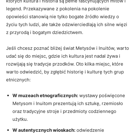
których kultura i historia są pełne fascynujących mitów i⁢
legend. Przekazywane z ⁣pokolenia na pokolenie
opowieści stanowią nie tylko bogate‌ źródło ⁣wiedzy ⁣o
życiu tych ludzi, ale także‍ odzwierciedlają ich silne więzi
z przyrodą i bogatym ⁤dziedzictwem.
Jeśli chcesz poznać bliżej świat Metysów i Inuitów, warto
udać się do miejsc, gdzie ich kultura jest nadal żywa i
rozwijają się tradycje​ przodków. Oto ‍kilka miejsc, które
warto odwiedzić, by‌ zgłębić historię‌ i kulturę tych grup
etnicznych:
W muzeach etnograficznych:
wystawy poświęcone
Metysom i Inuitom​ prezentują ich ⁣sztukę,‌ rzemiosło
oraz ⁢tradycyjne⁢ stroje i przedmioty codziennego
użytku.
W autentycznych wioskach:
odwiedzenie