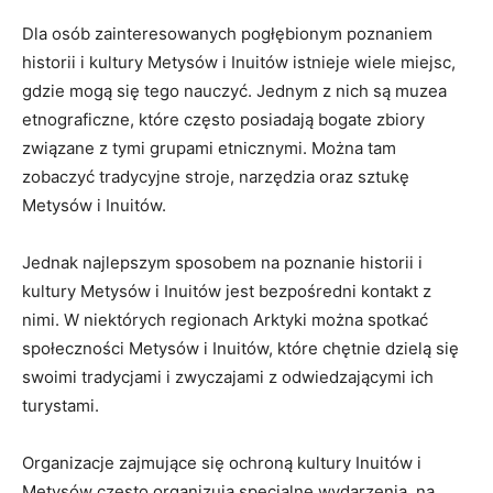
Dla osób zainteresowanych pogłębionym poznaniem
historii‍ i ‌kultury Metysów i Inuitów istnieje wiele miejsc,⁣
gdzie mogą ⁣się tego⁢ nauczyć. ‍Jednym ⁤z nich‌ są muzea
etnograficzne, które ‌często posiadają ‍bogate zbiory
związane‌ z tymi grupami ⁣etnicznymi. ‍Można tam
zobaczyć tradycyjne stroje, narzędzia⁣ oraz⁤ sztukę
Metysów i Inuitów.
Jednak⁣ najlepszym⁣ sposobem na poznanie ⁢historii i
kultury Metysów‌ i Inuitów jest bezpośredni kontakt z
nimi. W niektórych⁤ regionach Arktyki ‍można spotkać
⁤społeczności Metysów i Inuitów, ⁢które chętnie dzielą się
swoimi tradycjami‌ i zwyczajami z⁢ odwiedzającymi ich⁣
turystami.
Organizacje zajmujące ⁢się ochroną kultury Inuitów i
Metysów często organizują specjalne wydarzenia,‌ na