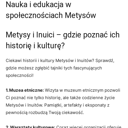
Nauka i edukacja w
społecznościach Metysów
Metysy i Inuici⁤ – gdzie poznać‌ ich
‍historię i ⁢kulturę?
Ciekawi historii i ⁤kultury Metysów ⁢i Inuitów? ⁣Sprawdź,
gdzie⁢ możesz zgłębić tajniki⁢ tych fascynujących
⁣społeczności!
1. Muzea etniczne:
Wizyta w muzeum etnicznym pozwoli
Ci poznać nie tylko historię, ale także codzienne życie
Metysów i Inuitów. Pamiątki, artefakty i eksponaty‍ z
pewnością rozbudzą Twoją ciekawość.
2. Warsztaty kulturowe:
Coraz więcej organizacji oferuje