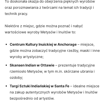
To doskonała⁢ okazja ⁤do ​obejrzenia pięknych wyrobów
oraz porozmawiania ⁤z⁣ twórcami na temat​ ich ‍tradycji i
technik pracy.
Niektóre z miejsc, gdzie można poznać i ⁣nabyć
wartościowe wyroby Metysów i Inuitów ⁤to:
Centrum Kultury ‍Inuickiej w Anchorage
– miejsce,
gdzie można ⁢zobaczyć tradycyjne rzeźby, maski i ⁣inne
wyroby artystyczne;
Skansen Indian w Ottawie
– ⁣prezentuje tradycyjne
rzemiosło ​Metysów, w tym ​m.in. skórzane ubrania i
ozdoby;
Targi Sztuki Indiańskiej w Santa Fe
– ‌idealne miejsce
na zakup ‌autentycznych wyrobów Metysów i Inuitów
bezpośrednio ‌od‌ artystów.