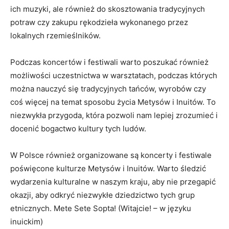
ich muzyki, ale również⁤ do skosztowania tradycyjnych
potraw czy zakupu rękodzieła ⁢wykonanego ⁢przez
lokalnych⁤ rzemieślników.
Podczas koncertów i ⁤festiwali warto poszukać również
możliwości uczestnictwa ⁣w warsztatach, podczas których
można nauczyć się tradycyjnych tańców, wyrobów czy
coś więcej na ⁤temat sposobu życia Metysów⁢ i Inuitów. To
niezwykła przygoda, która‍ pozwoli nam​ lepiej zrozumieć i
docenić bogactwo kultury tych ludów.
W Polsce⁤ również organizowane są koncerty ​i ‌festiwale
poświęcone kulturze ‌Metysów⁢ i Inuitów. Warto śledzić
wydarzenia kulturalne w naszym⁣ kraju, aby ⁣nie przegapić​
okazji,‍ aby odkryć niezwykłe dziedzictwo tych‍ grup⁤
etnicznych. Mete Sete Sopta! (Witajcie! – w języku
inuickim)