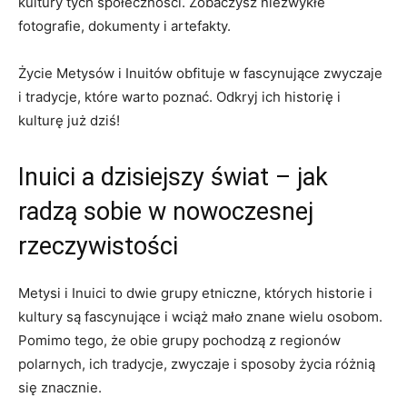
kultury tych społeczności. Zobaczysz niezwykłe
fotografie, ​dokumenty i ⁣artefakty.
Życie Metysów i Inuitów obfituje w ‍fascynujące zwyczaje⁢
i ‍tradycje, które ⁢warto poznać.⁤ Odkryj ich⁢ historię i
kulturę już dziś!
Inuici a dzisiejszy świat – jak
radzą‍ sobie w nowoczesnej
rzeczywistości
Metysi i Inuici to dwie grupy etniczne,​ których historie i
kultury⁣ są fascynujące i wciąż mało znane ‍wielu osobom.
Pomimo ​tego,⁣ że⁢ obie grupy ‍pochodzą ‍z regionów
polarnych, ich tradycje,⁢ zwyczaje i‌ sposoby życia ‌różnią
⁣się znacznie.