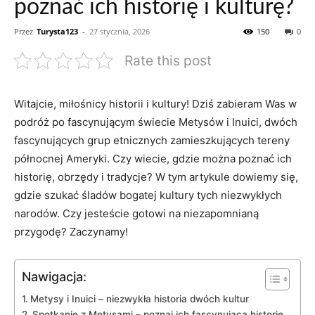
poznać ich historię i kulturę?
Przez
Turysta123
-
27 stycznia, 2026
150
0
Rate this post
Witajcie,​ miłośnicy​ historii i ‍kultury! Dziś⁢ zabieram Was w
podróż po ​fascynującym świecie‌ Metysów‍ i Inuici, dwóch
fascynujących grup etnicznych ‍zamieszkujących ⁣tereny
północnej⁢ Ameryki. Czy ⁢wiecie, gdzie można poznać ich
historię, obrzędy i tradycje? W tym artykule dowiemy się,
⁤gdzie szukać śladów⁢ bogatej kultury ​tych niezwykłych
narodów. Czy jesteście gotowi na⁢ niezapomnianą
przygodę? Zaczynamy!
Nawigacja:
Metysy ​i Inuici – niezwykła⁣ historia dwóch kultur
Spotkanie z ⁢Metysami – poznaj ich fascynującą historię