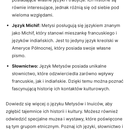
równie interesujące, jednak różnią się od siebie ​pod
wieloma względami.
Język Michif:
Metysi ‍posługują się językiem znanym
jako Michif, który stanowi mieszankę francuskiego i
‌języków indiańskich.⁤ Jest to jedyny język⁤ kreolski w‌
Ameryce Północnej, który⁢ posiada swoje ‌własne
pismo.
Słownictwo:
Język Metysów posiada unikalne​
słownictwo,⁣ które odzwierciedla zarówno ‌wpływy
francuskie, jak i⁣ indiańskie. Dzięki temu można poznać
fascynującą historię ich ⁢kontaktów kulturowych.
Dowiedz się więcej o języku Metysów i Inuiców, aby
zgłębić tajemnice‍ ich⁣ historii i ⁣kultury.​ Możesz również
odwiedzić specjalne muzea i wystawy, które poświęcone
są tym grupom etnicznym. Poznaj ich języki, ‌słownictwo i⁣