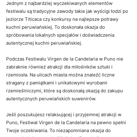
Jednym z najbardziej wyczekiwanych ⁤elementów
‌festiwalu ⁤są tradycyjne zawody⁢ takie jak wyścigi łodzi po
jeziorze Titicaca czy ⁤konkursy na najlepsze⁤ potrawy
kuchni peruwiańskiej. To doskonała okazja do
spróbowania lokalnych specjałów i doświadczenia ​
autentycznej kuchni ⁢peruwiańskiej.
Podczas ⁣Festiwalu Virgen de la Candelaria⁤ w Puno⁤ nie
zabraknie również atrakcji‌ dla‍ miłośników sztuki ⁣i
rzemiosła. Na ​ulicach ​miasta można⁤ znaleźć liczne
stragany z pamiątkami i unikatowymi wyrobami⁣
rzemieślniczymi, które ⁣są doskonałą okazją do ​zakupu
autentycznych peruwiańskich suwenirów.
Jeśli poszukujesz relaksującej i przyjemnej ​atrakcji w
Puno, Festiwal Virgen de la Candelaria na pewno spełni
Twoje oczekiwania. ​To niezapomniana okazja do