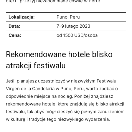
ofert i​ przeżyj ‍niezapomniane chwile w Peru!
Lokalizacja:
Puno, Peru
Data:
7-9 lutego ⁢2023
Cena:
od ​1500⁤ USD/osoba
Rekomendowane hotele‌ blisko
⁢atrakcji festiwalu
Jeśli planujesz uczestniczyć w niezwykłym ​Festiwalu
Virgen de la ​Candelaria w Puno, Peru, warto zadbać o
odpowiednie miejsce na⁣ nocleg. Poniżej znajdziesz
rekomendowane hotele, ⁤które znajdują się ‌blisko atrakcji
festiwalu, tak abyś mógł ⁢cieszyć się pełnym zanurzeniem
w kulturę i ​tradycje tego niezwykłego wydarzenia.