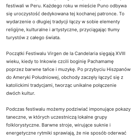
festiwali ‌w Peru. Każdego roku‍ w mieście Puno odbywa
się uroczystość dedykowana tej‌ kochanej patronce. To
wydarzenie o‌ długiej tradycji łączy w sobie elementy
religijne, kulturalne i artystyczne, przyciągając ‍tłumy
turystów z całego świata.
Początki Festiwalu Virgen⁣ de la​ Candelaria⁣ sięgają XVIII
wieku, kiedy to Inkowie czcili boginię Pachamamę
‌poprzez barwne tańce​ i muzykę. Po przybyciu Hiszpanów
do‌ Ameryki Południowej, ‌obchody zaczęły łączyć się z
katolickimi tradycjami, ‌tworząc unikalne połączenie‍
dwóch kultur.
Podczas ⁣festiwalu możemy podziwiać​ imponujące⁤ pokazy
taneczne, w⁣ których uczestniczą⁤ lokalne grupy‍
folklorystyczne. Barwne stroje, wirujące ‌suknie i‌
energetyczne rytmiki sprawiają, że nie sposób oderwać