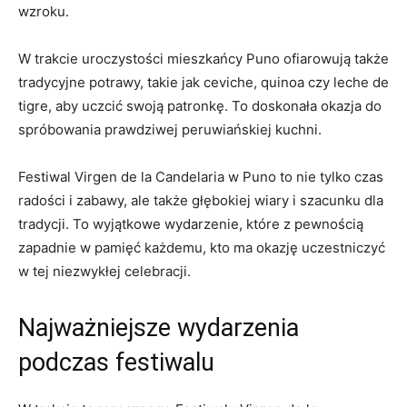
wzroku.
W⁢ trakcie uroczystości mieszkańcy Puno ofiarowują⁣ także
tradycyjne potrawy, takie⁣ jak ceviche, quinoa ‍czy leche de
tigre,‍ aby uczcić⁤ swoją patronkę.‍ To doskonała okazja do
spróbowania prawdziwej peruwiańskiej⁣ kuchni.
Festiwal Virgen de la Candelaria ⁤w Puno to ⁤nie ‍tylko czas‍
radości ⁤i‍ zabawy, ale także głębokiej wiary i szacunku dla⁢
tradycji. ⁢To wyjątkowe wydarzenie, które z pewnością
zapadnie w pamięć ⁤każdemu, kto​ ma⁣ okazję ⁤uczestniczyć
⁤w⁣ tej niezwykłej‌ celebracji.
Najważniejsze wydarzenia⁢
podczas⁤ festiwalu