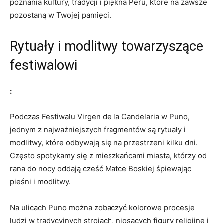
poznania kultury, tradycji i piękna Peru, które na⁤ zawsze
pozostaną w Twojej pamięci.
Rytuały i ‍modlitwy ⁢towarzyszące
festiwalowi
:
Podczas Festiwalu Virgen ‍de la Candelaria w Puno,
jednym⁣ z‍ najważniejszych fragmentów są rytuały i
modlitwy, które ‌odbywają ‍się na przestrzeni kilku ⁢dni.
⁤Często ‍spotykamy się ⁤z mieszkańcami‌ miasta, ⁣którzy od
‍rana ​do nocy‌ oddają cześć Matce ⁣Boskiej śpiewając‍
pieśni⁢ i modlitwy.
Na ulicach Puno⁤ można⁣ zobaczyć kolorowe procesje
⁤ludzi w tradycyjnych strojach, ​niosących figury ‍religijne i