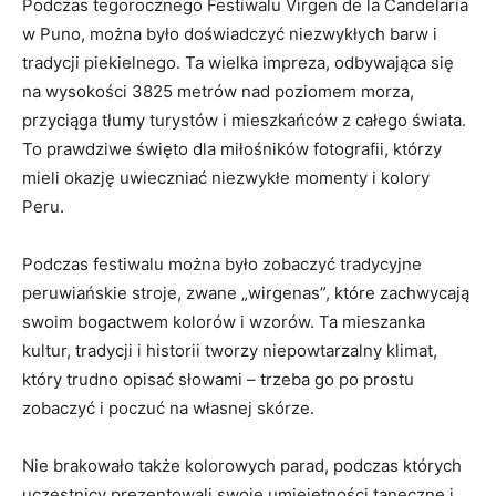
Podczas tegorocznego Festiwalu Virgen de la Candelaria
w Puno,⁢ można było doświadczyć⁢ niezwykłych barw i
tradycji​ piekielnego. Ta⁢ wielka impreza, odbywająca się
na ‌wysokości 3825 metrów nad‍ poziomem ​morza,
‍przyciąga tłumy turystów i mieszkańców z całego świata.
To​ prawdziwe święto dla ​miłośników⁣ fotografii, którzy
mieli⁣ okazję uwieczniać niezwykłe⁣ momenty i kolory
Peru.
Podczas festiwalu można było zobaczyć tradycyjne
peruwiańskie stroje, zwane „wirgenas”,⁢ które zachwycają
swoim bogactwem kolorów i ‌wzorów. Ta mieszanka
⁢kultur, tradycji ⁤i historii tworzy niepowtarzalny klimat,
który trudno opisać ‍słowami – trzeba ‌go po⁢ prostu
zobaczyć i poczuć na własnej skórze.
Nie⁣ brakowało także ⁤kolorowych parad, podczas których
uczestnicy prezentowali swoje umiejętności taneczne ‌i