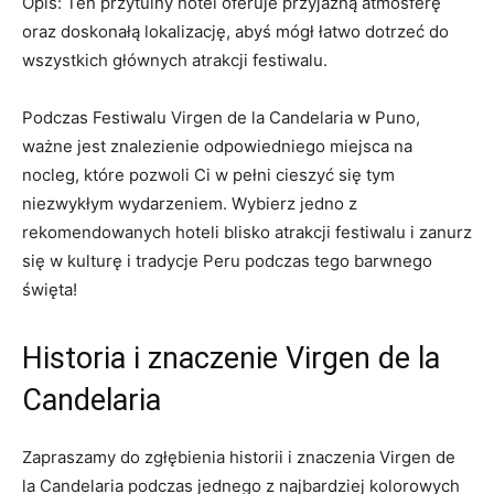
Opis: Ten przytulny ⁤hotel oferuje przyjazną‍ atmosferę
oraz doskonałą lokalizację, abyś ​mógł⁣ łatwo ‍dotrzeć do
wszystkich ⁢głównych ​atrakcji⁢ festiwalu.
Podczas Festiwalu Virgen de‌ la Candelaria w Puno,⁤
ważne jest znalezienie ‍odpowiedniego ⁣miejsca na
nocleg, które pozwoli‌ Ci w pełni cieszyć⁣ się‌ tym
niezwykłym wydarzeniem. Wybierz jedno‍ z
rekomendowanych ‌hoteli⁤ blisko atrakcji festiwalu‌ i zanurz
⁣się w kulturę i tradycje Peru podczas tego ⁢barwnego
święta!
Historia i znaczenie Virgen de la​
Candelaria
Zapraszamy do zgłębienia historii i znaczenia Virgen de
la ‌Candelaria podczas ⁣jednego z​ najbardziej kolorowych ​