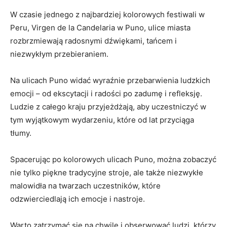
W czasie jednego⁣ z najbardziej kolorowych festiwali w
Peru, Virgen de⁢ la‍ Candelaria w ‍Puno, ⁣ulice miasta
rozbrzmiewają radosnymi dźwiękami, tańcem i
niezwykłym przebieraniem.
Na ulicach⁤ Puno widać wyraźnie przebarwienia⁣ ludzkich
emocji – od ekscytacji i radości po zadumę i refleksję.
Ludzie z całego kraju przyjeżdżają, aby uczestniczyć w
tym wyjątkowym wydarzeniu, które⁣ od⁢ lat przyciąga
tłumy.
Spacerując‍ po kolorowych ulicach Puno, można zobaczyć
⁢nie tylko piękne ⁤tradycyjne⁤ stroje, ale​ także niezwykłe
‍malowidła ‍na‍ twarzach uczestników, które
odzwierciedlają ich emocje i nastroje.
Warto ⁢zatrzymać⁢ się ⁣na chwilę ‌i obserwować ⁤ludzi, którzy