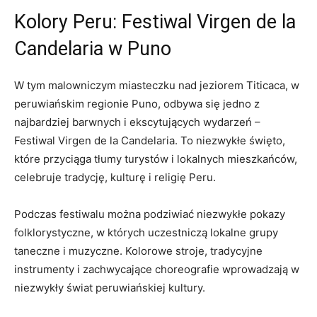
Kolory Peru:‌ Festiwal​ Virgen de la
Candelaria ⁣w Puno
W tym ‌malowniczym miasteczku nad jeziorem ⁢Titicaca, w
‌peruwiańskim regionie ​Puno, odbywa się jedno z
najbardziej barwnych‍ i ekscytujących ⁤wydarzeń –
Festiwal⁣ Virgen de la​ Candelaria. To niezwykłe ‍święto,
które​ przyciąga tłumy turystów‍ i lokalnych⁢ mieszkańców,
celebruje‍ tradycję, kulturę i religię Peru.
Podczas festiwalu można podziwiać niezwykłe pokazy
folklorystyczne, w ‌których ⁢uczestniczą⁣ lokalne grupy
taneczne i muzyczne.‌ Kolorowe stroje, tradycyjne
instrumenty i zachwycające choreografie ⁤wprowadzają w
niezwykły⁤ świat ​peruwiańskiej⁢ kultury.