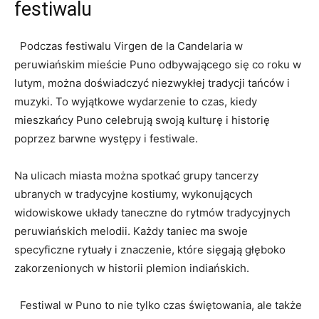
festiwalu
​ ⁢ ‌Podczas festiwalu Virgen de‍ la Candelaria w
peruwiańskim ‌mieście Puno odbywającego się ‍co⁤ roku w
lutym, ⁣można doświadczyć​ niezwykłej tradycji tańców i
muzyki. To wyjątkowe wydarzenie to czas, ‌kiedy⁢
mieszkańcy Puno celebrują swoją kulturę i historię
poprzez barwne występy i festiwale.
Na ulicach miasta można⁢ spotkać grupy tancerzy
ubranych w​ tradycyjne kostiumy, wykonujących
widowiskowe układy taneczne do rytmów‍ tradycyjnych
peruwiańskich melodii. ⁤Każdy taniec ma swoje
specyficzne rytuały i znaczenie, które sięgają głęboko
zakorzenionych w‌ historii plemion indiańskich.
‌ ⁤ Festiwal w Puno to ‌nie tylko czas ⁣świętowania, ale także