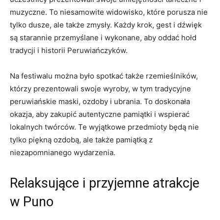
muzyczne. ‍To niesamowite‌ widowisko, które porusza nie
tylko dusze, ale także ‌zmysły. Każdy‌ krok, gest i dźwięk‍
są​ starannie ⁤przemyślane i wykonane, aby‌ oddać hołd
tradycji ⁤i historii Peruwiańczyków.
Na​ festiwalu ⁣można było spotkać także​ rzemieślników,
⁤którzy​ prezentowali​ swoje wyroby, w tym ‌tradycyjne
peruwiańskie maski, ozdoby​ i ​ubrania. To ‌doskonała
okazja, aby zakupić autentyczne pamiątki i wspierać
⁤lokalnych twórców. ‍Te wyjątkowe⁤ przedmioty będą nie
tylko ‌piękną ozdobą, ale także pamiątką z
niezapomnianego wydarzenia.
Relaksujące i przyjemne ‌atrakcje
w ⁢Puno