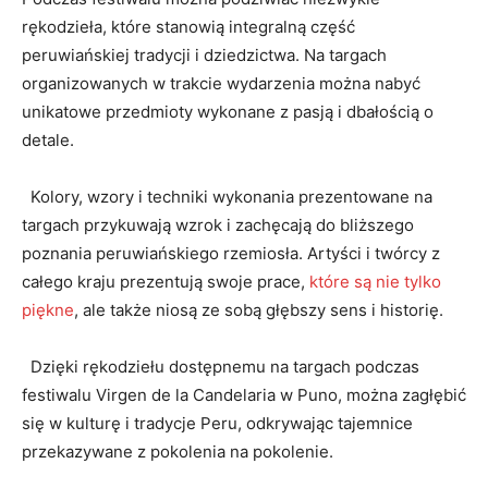
‍rękodzieła, które stanowią integralną część
⁣peruwiańskiej tradycji i dziedzictwa. Na ⁢targach
organizowanych w ‌trakcie wydarzenia ⁤można⁢ nabyć
unikatowe przedmioty ⁣wykonane z pasją i dbałością o
detale.
​ ⁢ Kolory,‍ wzory i techniki wykonania prezentowane‍ na
targach przykuwają wzrok ⁤i zachęcają do bliższego
poznania peruwiańskiego rzemiosła. Artyści i twórcy ‍z
całego⁢ kraju prezentują swoje ⁤prace,
które są nie tylko
⁣piękne
, ale także niosą ze sobą głębszy sens i historię.
‍ ⁤ Dzięki​ rękodziełu dostępnemu na targach podczas
festiwalu Virgen de la Candelaria w Puno, można zagłębić
się w kulturę⁢ i tradycje Peru, odkrywając ⁢tajemnice
przekazywane z ‌pokolenia na pokolenie.