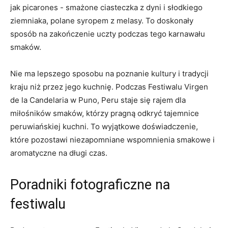
jak⁤ picarones -‍ smażone ciasteczka z dyni i słodkiego
ziemniaka, polane syropem z ⁣melasy. To doskonały
sposób na ⁤zakończenie​ uczty podczas ​tego karnawału
smaków.
Nie ma lepszego ⁣sposobu ​na poznanie kultury ⁤i‍ tradycji
kraju niż przez ⁣jego ​kuchnię. Podczas​ Festiwalu Virgen
de la ‍Candelaria w⁣ Puno, ​Peru ‌staje się rajem dla
miłośników ⁤smaków,​ którzy ⁣pragną odkryć tajemnice
peruwiańskiej ​kuchni. To wyjątkowe doświadczenie,
które pozostawi ‌niezapomniane wspomnienia smakowe i
aromatyczne na⁢ długi ‍czas.
Poradniki fotograficzne na
festiwalu