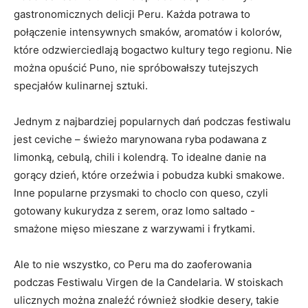
gastronomicznych delicji Peru.⁢ Każda potrawa ‍to
‌połączenie intensywnych smaków, aromatów​ i kolorów,‌
które odzwierciedlają‌ bogactwo ‍kultury tego regionu.​ Nie​
można⁤ opuścić Puno, nie spróbowałszy⁢ tutejszych
specjałów kulinarnej sztuki.
Jednym z najbardziej‍ popularnych dań podczas festiwalu⁤
jest​ ceviche – świeżo ​marynowana ryba podawana​ z
limonką, ‍cebulą, chili ⁣i kolendrą. To idealne danie na⁢
gorący dzień,‍ które⁣ orzeźwia i pobudza ​kubki smakowe.
⁣Inne popularne ​przysmaki to choclo con queso, czyli ​
gotowany‌ kukurydza ⁣z ⁤serem, oraz lomo ⁣saltado ‌-
smażone​ mięso mieszane z warzywami ​i frytkami.
Ale to nie‌ wszystko, co Peru ‍ma do‍ zaoferowania
podczas ‌Festiwalu Virgen de la ‍Candelaria. W ⁤stoiskach
ulicznych można znaleźć również słodkie ⁣desery, ⁢takie⁢