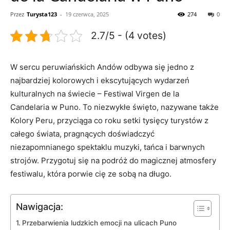
Przez
Turysta123
-
19 czerwca, 2025
274
0
2.7/5 - (4 votes)
W sercu‌ peruwiańskich Andów ‍odbywa się jedno ⁤z‍
najbardziej kolorowych i ekscytujących wydarzeń
kulturalnych na ⁢świecie – Festiwal Virgen de la​
Candelaria w ​Puno. To niezwykłe ⁢święto, nazywane także
Kolory Peru, przyciąga co roku setki tysięcy turystów z‍
całego świata, pragnących doświadczyć
niezapomnianego spektaklu muzyki,‍ tańca i barwnych
‍strojów.⁣ Przygotuj się⁣ na ⁣podróż do magicznej ⁢atmosfery‍
festiwalu,‍ która⁣ porwie‍ cię ze sobą na długo.
Nawigacja:
Przebarwienia⁣ ludzkich‌ emocji na ulicach​ Puno