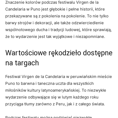
Znaczenie kolorów⁣ podczas ⁣festiwalu Virgen de la
Candelaria w Puno ​jest głębokie i pełne historii, ⁤które
przekazywane​ są z pokolenia na pokolenie. To‌ nie tylko
barwy strojów‍ i ⁣dekoracji, ‌ale‍ także​ odzwierciedlenie
wspólnotowego ducha i‌ tradycji ludowej, które sprawiają,
⁣że to wydarzenie⁣ jest tak wyjątkowe‌ i niezapomniane.
Wartościowe rękodzieło dostępne
‍na targach
Festiwal Virgen de la Candelaria‍ w peruwiańskim mieście
Puno ‍to barwna i taneczna uczta dla wszystkich
miłośników kultury latynoamerykańskiej. To⁣ niezwykłe
wydarzenie odbywające się w lutym każdego roku
przyciąga tłumy zarówno ​z⁣ Peru, jak i ⁤z całego świata.
Podczas festiwalu można⁢ podziwiać niezwykłe