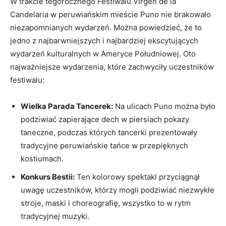
W trakcie tegorocznego⁣ Festiwalu⁣ Virgen de ‍la
Candelaria w peruwiańskim mieście Puno ‍nie brakowało
⁢niezapomnianych wydarzeń. Można⁤ powiedzieć, ‌że to
‌jedno z najbarwniejszych ‍i najbardziej ⁣ekscytujących
wydarzeń kulturalnych ⁢w Ameryce Południowej. Oto
najważniejsze‍ wydarzenia, ‌które zachwyciły ⁢uczestników
festiwalu:
Wielka Parada Tancerek:
Na ulicach⁢ Puno można było
⁣podziwiać zapierające​ dech ⁢w ⁢piersiach pokazy
taneczne,⁤ podczas⁤ których ​tancerki prezentowały
tradycyjne peruwiańskie tańce w⁢ przepięknych
‍kostiumach.
Konkurs ‌Bestii:
Ten kolorowy‌ spektakl przyciągnął
uwagę uczestników, ⁤którzy⁤ mogli podziwiać niezwykłe
⁣stroje, maski i choreografię, wszystko to w rytm
tradycyjnej ⁤muzyki.