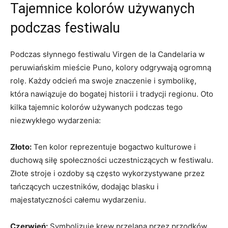
Tajemnice kolorów używanych
podczas festiwalu
Podczas⁤ słynnego festiwalu Virgen de la Candelaria w
⁤peruwiańskim ⁣mieście Puno, kolory ‌odgrywają ogromną
‍rolę. Każdy odcień ma swoje znaczenie i symbolikę,⁢
która nawiązuje do bogatej historii i tradycji regionu. Oto
‍kilka ⁣tajemnic kolorów używanych​ podczas​ tego
niezwykłego⁤ wydarzenia:
Złoto:
Ten ‌kolor reprezentuje bogactwo ⁣kulturowe⁣ i ​
duchową siłę społeczności uczestniczących w festiwalu.
Złote stroje i ozdoby są często ⁣wykorzystywane przez
⁢tańczących⁤ uczestników, dodając blasku i
‌majestatyczności ‍całemu wydarzeniu.
Czerwień:
Symbolizuje krew przelaną⁢ przez⁢ przodków,