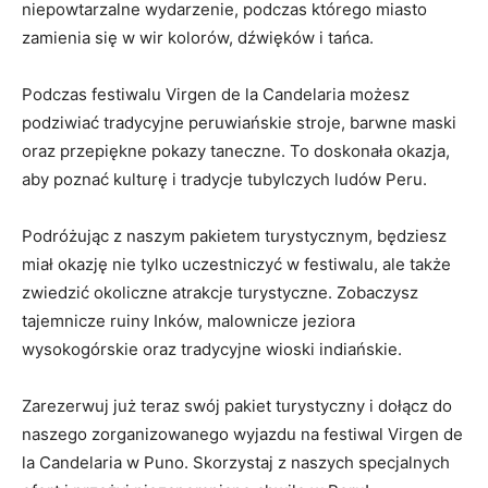
niepowtarzalne ⁣wydarzenie, podczas którego miasto
⁢zamienia się w wir kolorów,‍ dźwięków i ‌tańca.
Podczas⁢ festiwalu ⁤Virgen de la Candelaria możesz
podziwiać ⁣tradycyjne peruwiańskie stroje, barwne‌ maski
oraz przepiękne pokazy‌ taneczne. To doskonała okazja,
⁣aby poznać⁤ kulturę i tradycje⁢ tubylczych⁢ ludów Peru.
Podróżując ​z naszym pakietem​ turystycznym, będziesz
miał okazję nie tylko uczestniczyć w festiwalu, ale​ także
zwiedzić okoliczne atrakcje turystyczne. Zobaczysz⁢
tajemnicze ruiny Inków, malownicze ⁢jeziora⁤
wysokogórskie oraz tradycyjne⁤ wioski ⁣indiańskie.
Zarezerwuj już teraz​ swój ⁣pakiet turystyczny⁢ i ‍dołącz do
naszego‌ zorganizowanego‍ wyjazdu⁣ na festiwal Virgen de
la ‍Candelaria w Puno. ⁣Skorzystaj ​z naszych⁤ specjalnych