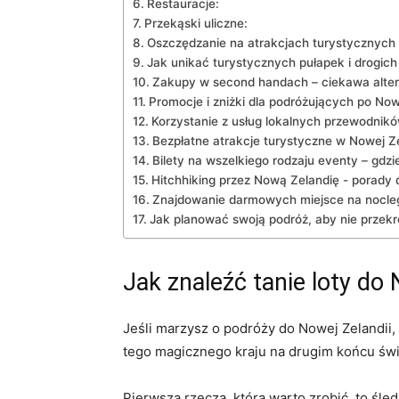
Restauracje:
Przekąski uliczne:
Oszczędzanie na atrakcjach turystycznych 
Jak unikać turystycznych pułapek i drogic
Zakupy w second‍ handach – ciekawa alter
Promocje i zniżki dla podróżujących po Now
Korzystanie⁢ z usług lokalnych przewodnik
Bezpłatne atrakcje turystyczne w Nowej Ze
Bilety na wszelkiego rodzaju eventy – gdzie
Hitchhiking przez‌ Nową Zelandię -‍ porady
Znajdowanie darmowych⁣ miejsce na⁣ nocleg
Jak planować ⁤swoją podróż, aby nie przek
Jak znaleźć tanie ⁣loty do
Jeśli ​marzysz o podróży do Nowej Zelandii, 
tego magicznego kraju na drugim końcu świ
Pierwszą rzeczą, którą ‍warto zrobić,⁣ to śled