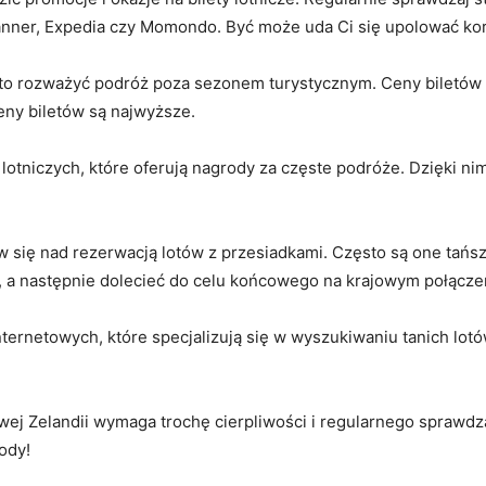
canner, Expedia czy Momondo. Być może uda Ci się upolować kor
rto rozważyć⁤ podróż ‍poza sezonem turystycznym. Ceny biletów 
eny biletów są najwyższe.
 lotniczych, które oferują nagrody​ za częste podróże. Dzięki ni
nów⁤ się nad rezerwacją lotów z przesiadkami. Często są one tańs
a‍ następnie dolecieć ‌do⁤ celu końcowego na‌ krajowym połącze
internetowych, które specjalizują się w wyszukiwaniu tanich lotó
wej Zelandii wymaga trochę cierpliwości i regularnego sprawdzani
ody!