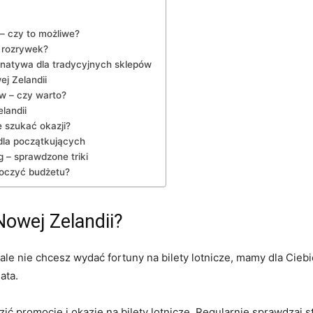
– czy to możliwe?
h rozrywek?
natywa dla tradycyjnych ⁢sklepów
ej Zelandii
ów – czy warto?
landii
‍ szukać okazji?
 dla początkujących
 – sprawdzone triki
roczyć budżetu?
 Nowej Zelandii?
ale nie chcesz wydać fortuny na‍ bilety lotnicze, mamy dla Ciebie
ata.
zić ⁢promocje‍ i okazje na bilety lotnicze.‌ Regularnie sprawdzaj s