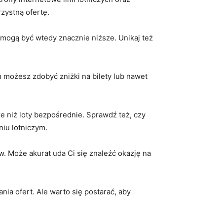
zystną ofertę.
mogą być wtedy znacznie niższe. ​Unikaj też
m⁢ możesz zdobyć zniżki na bilety lub nawet
ze‌ niż loty bezpośrednie. Sprawdź też, czy
niu lotniczym.
w. Może akurat uda Ci się znaleźć okazję ⁣na
a ⁣ofert. Ale warto się postarać,‍ aby