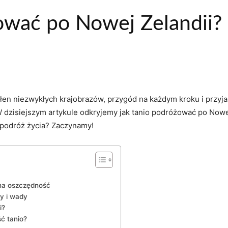
ować po Nowej Zelandii?
ełen niezwykłych krajobrazów,⁤ przygód⁣ na każdym kroku i przyj
zisiejszym artykule​ odkryjemy jak tanio podróżować po Nowej Z
 podróż ⁣życia? Zaczynamy!
 na oszczędność
y i⁣ wady
i?
ść tanio?