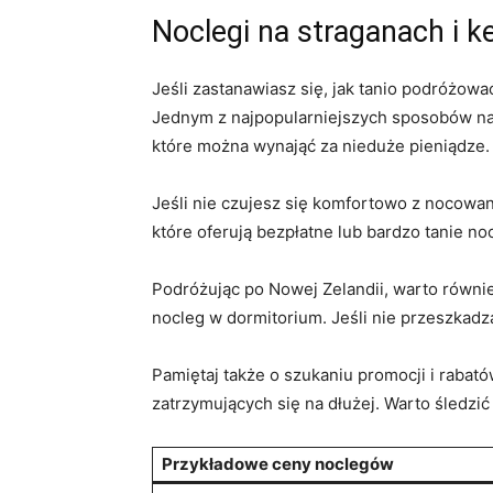
Noclegi na⁤ straganach i
Jeśli zastanawiasz się, jak tanio podróżowa
‍Jednym z najpopularniejszych sposobów na 
które można wynająć za⁢ nieduże pieniądze. T
Jeśli nie ‍czujesz⁣ się komfortowo z nocowa
⁢które oferują bezpłatne ‌lub bardzo tanie n
Podróżując po Nowej Zelandii, ​warto równie
nocleg ​w dormitorium. Jeśli nie ⁤przeszkad
Pamiętaj także o szukaniu⁤ promocji i‍ rabat
zatrzymujących się na‍ dłużej. Warto ‌śledz
Przykładowe ⁣ceny noclegów