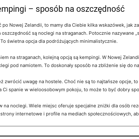
 kempingi – sposób na oszczędność
ć po Nowej Zelandii, ​to mamy dla ‌Ciebie kilka wskazówek, jak z
oszczędność są ‍noclegi na straganach. Potocznie nazywane⁣ „st
o ⁢świetna⁤ opcja⁣ dla podróżujących minimalistycznie.
niem na ‌straganach, kolejną ⁣opcją​ są kempingi. W Nowej Zelan
oclegi pod namiotem. To⁤ doskonały sposób na zbliżenie ‌się‍ do 
ż zwrócić ​uwagę na hostele. Choć nie są to najtańsze opcje, to
za Ci spanie⁤ w wieloosobowym pokoju, to może to być‍ dobry⁢ sp
ów na noclegi. Wiele miejsc ⁢oferuje ​specjalne zniżki dla ⁣osób 
ić strony internetowe i profile na mediach społecznościowych, ab