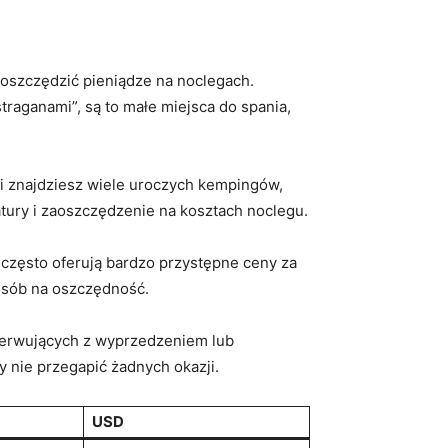
aoszczędzić pieniądze⁢ na noclegach.
raganami”, ​są to małe miejsca do spania,
dii znajdziesz wiele uroczych kempingów,
natury i zaoszczędzenie⁢ na kosztach noclegu.
‌ często oferują bardzo przystępne ceny za
osób na⁤ oszczędność.
⁣rezerwujących z wyprzedzeniem lub
y nie przegapić żadnych okazji.
USD