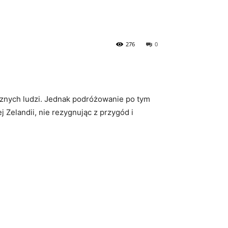
276
0
aznych ludzi. Jednak podróżowanie‌ po tym
elandii, nie rezygnując z‍ przygód⁤ i