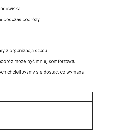
rodowiska.
ię podczas podróży.
y z organizacją⁣ czasu.
podróż‌ może być ⁢mniej komfortowa.
ych chcielibyśmy się dostać, co wymaga