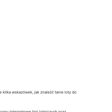
⁤ kilka wskazówek, jak znaleźć tanie loty do⁤
trony​ internetowe linii lotniczych oraz