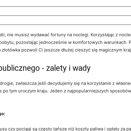
i, nie ⁤musisz wydawać fortuny na noclegi. Korzystając z nocl
 pobytu, ⁣pozostając jednocześnie w komfortowych ​warunkach.
złotówka ​pozwoli Ci jeszcze dłużej cieszyć‍ się magicznym kra
blicznego ⁢- zalety i⁣ wady
ogie, zwłaszcza ⁢jeśli decydujemy się na korzystanie z własneg
 po tym uroczym kraju. Jeden z najpopularniejszych sposobów t
go:
y czy pociągi są⁤ często tańsze​ niż koszty ‍paliwa i opłaty za