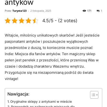
antyków
Przez
Turysta123
-
2 listopada, 2025
171
1
4.5/5 - (2 votes)
Witajcie, miłośnicy unikatowych skarbów!⁢ Jeśli jesteście
pasjonatami antyków i poszukujecie wyjątkowych
przedmiotów z duszą, to koniecznie musicie poznać
Indie: Miejsca dla fanów antyków. Ten​ magiczny sklep
pełen jest perełek ⁤z przeszłości, ‍które przeniosą ‍Was ⁣w
czasie i dodadzą charakteru Waszemu wnętrzu.⁤
Przygotujcie‌ się na niezapomnianą podróż do świata
vintage!
Nawigacja:
Oryginalne sklepy z antykami w mieście
Przewodnik po najlepszych miejscach dla