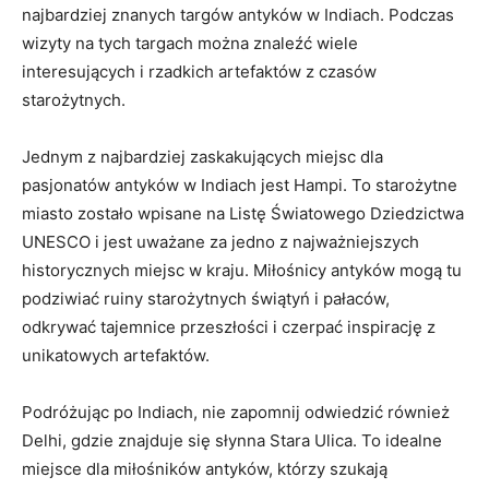
najbardziej⁣ znanych targów antyków w Indiach. Podczas
wizyty​ na​ tych ​targach można znaleźć wiele
interesujących i rzadkich artefaktów z czasów
starożytnych.
Jednym z ⁤najbardziej zaskakujących miejsc dla
⁣pasjonatów antyków w Indiach jest ⁢Hampi. To starożytne
miasto⁢ zostało wpisane na Listę Światowego Dziedzictwa
UNESCO i jest uważane ⁢za jedno ‍z ⁤najważniejszych ​
historycznych miejsc w ‍kraju. ​Miłośnicy ​antyków mogą ‍tu
podziwiać ruiny starożytnych świątyń‌ i ⁣pałaców,
odkrywać tajemnice przeszłości i czerpać inspirację z⁣
unikatowych artefaktów.
Podróżując po‍ Indiach,‍ nie zapomnij odwiedzić również
Delhi, gdzie znajduje się słynna Stara Ulica. To idealne
miejsce​ dla miłośników antyków, którzy szukają