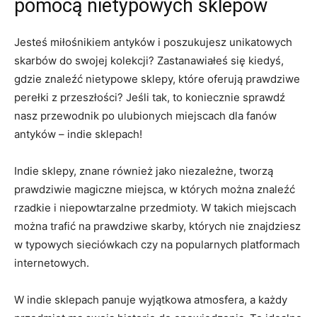
pomocą nietypowych sklepów
Jesteś miłośnikiem antyków i‍ poszukujesz unikatowych
skarbów do swojej ⁤kolekcji? Zastanawiałeś​ się⁢ kiedyś,
gdzie znaleźć nietypowe sklepy, które oferują prawdziwe
perełki z przeszłości? Jeśli ‌tak, to koniecznie sprawdź
nasz przewodnik po ulubionych miejscach dla fanów
antyków – indie sklepach!
Indie sklepy, znane również jako niezależne, tworzą
⁤prawdziwie magiczne‍ miejsca, w ‍których ‍można znaleźć
⁣rzadkie i ⁢niepowtarzalne⁤ przedmioty. W takich miejscach
można trafić​ na prawdziwe skarby, których nie znajdziesz
w ‍typowych sieciówkach⁢ czy na⁣ popularnych platformach
internetowych.
W indie⁣ sklepach panuje wyjątkowa atmosfera, a ⁣każdy