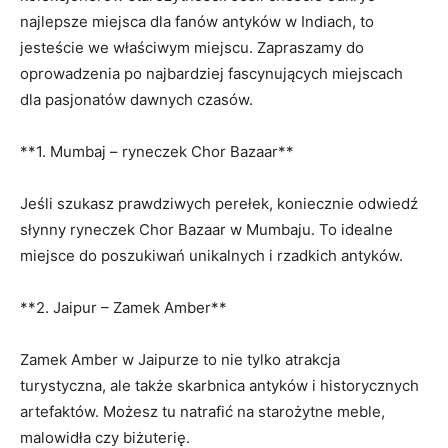
najlepsze miejsca dla fanów ⁤antyków w Indiach,⁣ to
jesteście we właściwym ⁢miejscu. Zapraszamy​ do
‍oprowadzenia po ⁢najbardziej fascynujących miejscach⁢
dla pasjonatów dawnych⁢ czasów.
**1. Mumbaj⁣ – ryneczek Chor Bazaar**
Jeśli szukasz prawdziwych perełek, koniecznie odwiedź
słynny ryneczek Chor Bazaar w Mumbaju. To idealne‍
miejsce do ‌poszukiwań ‍unikalnych i ⁢rzadkich antyków.
**2.⁣ Jaipur – Zamek Amber**
Zamek Amber ‍w Jaipurze ⁣to nie tylko atrakcja
turystyczna, ale także‍ skarbnica antyków i historycznych
artefaktów. Możesz tu‌ natrafić na starożytne meble,
‍malowidła⁣ czy biżuterię.