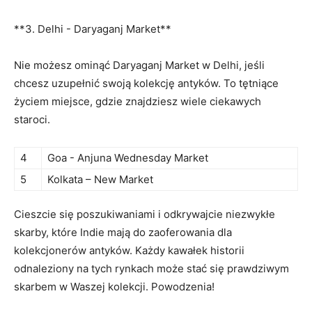
**3. Delhi ⁢- Daryaganj Market**
Nie⁢ możesz⁢ ominąć Daryaganj Market w⁢ Delhi, jeśli
chcesz uzupełnić ‌swoją kolekcję antyków. To​ tętniące
⁤życiem miejsce, ‍gdzie znajdziesz wiele ciekawych
‍staroci.
4
Goa -‍ Anjuna Wednesday Market
5
Kolkata – New Market
Cieszcie się poszukiwaniami i odkrywajcie niezwykłe
skarby, które Indie mają ⁢do zaoferowania dla
kolekcjonerów antyków. Każdy⁤ kawałek ⁣historii
odnaleziony na tych ​rynkach może stać⁣ się ‌prawdziwym
skarbem‍ w ⁣Waszej kolekcji. Powodzenia!