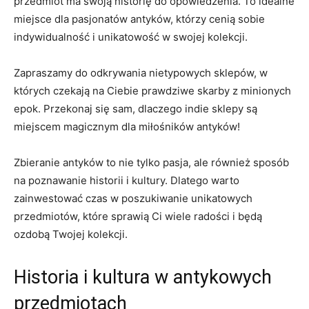
przedmiot‌ ma swoją historię do opowiedzenia. To idealne
miejsce dla pasjonatów antyków, którzy cenią sobie
indywidualność i unikatowość w‌ swojej kolekcji.
Zapraszamy do odkrywania nietypowych sklepów, w‌
których czekają‍ na ​Ciebie prawdziwe skarby⁢ z minionych
epok. ‍Przekonaj ​się sam,​ dlaczego indie sklepy są
miejscem magicznym dla⁣ miłośników ‍antyków!
Zbieranie antyków to ‌nie‍ tylko pasja, ale również sposób
na poznawanie historii⁣ i kultury. Dlatego warto
zainwestować⁢ czas w​ poszukiwanie unikatowych
przedmiotów, ⁤które ⁤sprawią Ci‌ wiele radości i będą⁣
ozdobą Twojej ⁤kolekcji.
Historia⁤ i⁤ kultura w antykowych
przedmiotach