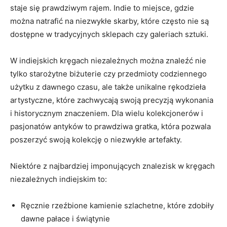
⁢staje się prawdziwym‍ rajem. Indie ‍to miejsce, gdzie
można natrafić na ⁢niezwykłe skarby, które często nie‌ są
dostępne w tradycyjnych sklepach ​czy⁤ galeriach ​sztuki.
W ⁢indiejskich kręgach niezależnych można znaleźć nie
tylko starożytne biżuterie czy przedmioty codziennego​
użytku z ‌dawnego czasu, ale także unikalne rękodzieła‌
artystyczne, które⁢ zachwycają‍ swoją precyzją wykonania
i historycznym znaczeniem. Dla wielu kolekcjonerów i‌
pasjonatów⁢ antyków to prawdziwa gratka, która pozwala
poszerzyć swoją kolekcję ‌o niezwykłe artefakty.
Niektóre z ⁣najbardziej imponujących znalezisk w kręgach⁣
niezależnych‍ indiejskim to:
Ręcznie rzeźbione kamienie‍ szlachetne, które‍ zdobiły⁤
dawne pałace i świątynie