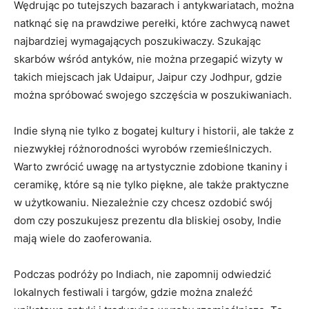
Wędrując‌ po tutejszych bazarach ​i antykwariatach, można
natknąć się na prawdziwe perełki, które zachwycą nawet
najbardziej wymagających poszukiwaczy. Szukając
⁣skarbów wśród‍ antyków, nie ⁣można przegapić wizyty⁤ w
takich miejscach jak Udaipur, Jaipur czy Jodhpur, gdzie
można ⁢spróbować swojego szczęścia ‌w poszukiwaniach.
Indie ‍słyną​ nie tylko z ​bogatej kultury i historii, ale także z
niezwykłej⁣ różnorodności wyrobów ⁢rzemieślniczych.‍
Warto zwrócić uwagę na artystycznie zdobione tkaniny i
ceramikę, które są ⁤nie tylko⁤ piękne, ale także praktyczne
w użytkowaniu. Niezależnie czy chcesz ozdobić‍ swój
dom czy poszukujesz prezentu dla bliskiej osoby, Indie
mają wiele do zaoferowania.
Podczas podróży po Indiach, nie zapomnij ‍odwiedzić
lokalnych festiwali i targów, gdzie można znaleźć⁤