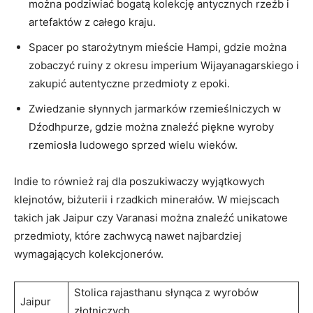
można⁢ podziwiać bogatą ⁢kolekcję antycznych rzeźb i
artefaktów⁢ z całego kraju.
Spacer po starożytnym mieście Hampi, gdzie ‌można
zobaczyć ruiny z okresu imperium Wijayanagarskiego i
zakupić⁤ autentyczne ⁣przedmioty z epoki.
Zwiedzanie słynnych jarmarków rzemieślniczych w
Dźodhpurze, gdzie można znaleźć piękne‍ wyroby
rzemiosła ludowego sprzed wielu wieków.
Indie ⁤to również raj dla poszukiwaczy wyjątkowych
klejnotów, biżuterii i ‍rzadkich minerałów. W ​miejscach
takich jak Jaipur czy Varanasi można znaleźć unikatowe
⁢przedmioty, które zachwycą nawet najbardziej
wymagających kolekcjonerów.
Stolica rajasthanu ‍słynąca‍ z wyrobów
Jaipur
złotniczych