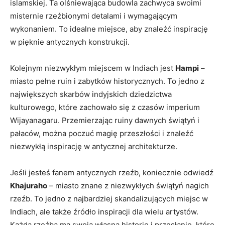
islamskiej. Ta olśniewająca budowla zachwyca swoimi ​
misternie⁣ rzeźbionymi detalami i ‌wymagającym
⁣wykonaniem. To idealne miejsce, aby znaleźć‌ inspirację
w pięknie‌ antycznych konstrukcji.
Kolejnym niezwykłym miejscem w⁢ Indiach jest⁢
Hampi
–
miasto pełne ruin ‍i zabytków‌ historycznych. To jedno ⁣z​
największych skarbów ⁣indyjskich‍ dziedzictwa
kulturowego, ​które zachowało się ‍z ⁣czasów imperium
Wijayanagaru. Przemierzając ruiny‍ dawnych świątyń i​
pałaców, można poczuć magię przeszłości i znaleźć
niezwykłą inspirację w antycznej architekturze.
Jeśli jesteś ‌fanem antycznych rzeźb, ⁢koniecznie odwiedź
Khajuraho
– miasto znane z niezwykłych świątyń nagich
rzeźb. To⁤ jedno z najbardziej skandalizujących miejsc w
Indiach,​ ale także⁢ źródło inspiracji dla wielu artystów.‍
Każda​ rzeźba ma swoją ⁤własną historię⁢ i przesłanie, które​