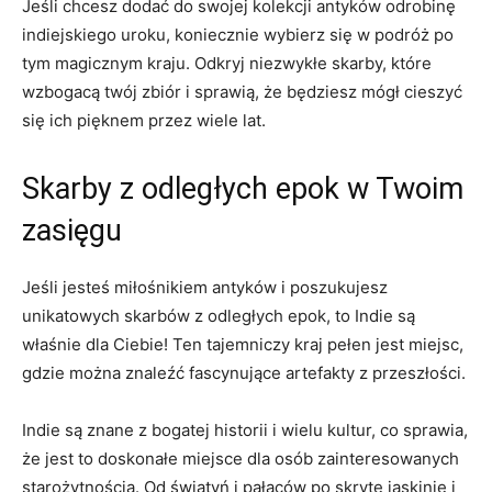
Jeśli ⁣chcesz dodać do swojej kolekcji antyków odrobinę
indiejskiego uroku, koniecznie wybierz się w‌ podróż po
tym magicznym kraju.‍ Odkryj niezwykłe skarby, które
wzbogacą twój zbiór ⁤i sprawią, że będziesz mógł cieszyć
się ich pięknem ⁣przez ⁣wiele lat.
Skarby z‍ odległych epok w Twoim
⁢zasięgu
Jeśli jesteś⁢ miłośnikiem⁤ antyków ​i ⁤poszukujesz​
unikatowych skarbów⁣ z odległych epok, to Indie są
właśnie‍ dla Ciebie! Ten tajemniczy kraj pełen jest miejsc,
gdzie można znaleźć fascynujące ​artefakty z przeszłości.
Indie są znane z bogatej historii i wielu kultur, co sprawia,
że jest to doskonałe miejsce dla osób zainteresowanych
starożytnością. Od świątyń i pałaców po ​skryte jaskinie i‌