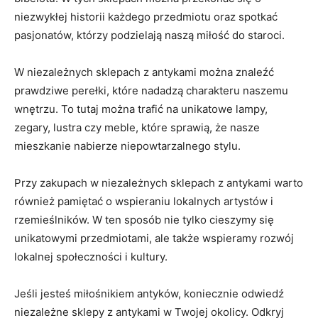
niezwykłej historii każdego przedmiotu oraz spotkać
pasjonatów, którzy ‌podzielają naszą miłość do staroci.
W niezależnych sklepach ⁣z antykami można ⁢znaleźć
prawdziwe‍ perełki, które nadadzą charakteru ‌naszemu
wnętrzu. To tutaj można trafić na unikatowe lampy,
zegary, lustra czy meble, ⁢które sprawią, że nasze
mieszkanie​ nabierze niepowtarzalnego stylu.
Przy⁤ zakupach w niezależnych sklepach ⁢z ​antykami warto
również pamiętać o ‍wspieraniu lokalnych artystów ⁤i⁤
rzemieślników. W ten sposób nie tylko cieszymy się
unikatowymi⁢ przedmiotami, ale także ⁣wspieramy rozwój
lokalnej społeczności i kultury.
Jeśli jesteś miłośnikiem antyków,‍ koniecznie odwiedź
niezależne sklepy z‍ antykami w Twojej okolicy.⁢ Odkryj