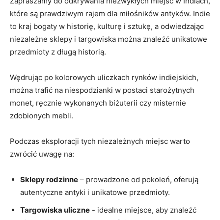
Zapraszamy do⁤ odkrywania ​niezwykłych miejsc w Indiach,
⁢które są ⁣prawdziwym‌ rajem dla miłośników antyków. Indie
to kraj bogaty w historię, kulturę i ‌sztukę, a⁣ odwiedzając
niezależne sklepy i targowiska można znaleźć unikatowe
przedmioty z długą‍ historią.
Wędrując ⁢po kolorowych uliczkach rynków indiejskich,⁤
można ⁣trafić na‌ niespodzianki w postaci starożytnych⁣
monet,⁢ ręcznie wykonanych ‍biżuterii czy‍ misternie
zdobionych mebli.
Podczas eksploracji tych niezależnych‍ miejsc warto
zwrócić uwagę na:
Sklepy rodzinne
– prowadzone od pokoleń, oferują
autentyczne⁢ antyki i unikatowe​ przedmioty.
Targowiska uliczne
⁢-⁢ idealne miejsce, aby znaleźć