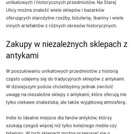
‍unikatowych i ⁤historycznych przedmiotów. Na Starej​
Ulicy można⁤ znaleźć wiele⁤ sklepów⁢ i bazarków‍
oferujących starożytne rzeźby,‍ biżuterię, tkaniny i⁣ wiele
innych artefaktów z różnych ⁤okresów historycznych.
Zakupy w ​niezależnych​ sklepach z
antykami
W poszukiwaniu unikatowych‍ przedmiotów z⁤ historią
często udajemy się do‍ tradycyjnych sklepów z antykami.
W ‍dzisiejszym poście chcielibyśmy‌ jednak zwrócić
uwagę‌ na ‍niezależne‍ sklepy z antykami,⁢ które⁤ oferują ‍nie
tylko ciekawe znaleziska, ​ale także wyjątkową atmosferę.
Indie to idealne miejsce​ dla ⁣fanów antyków, którzy
szukają czegoś więcej niż tylko kolejnego‌ mebla czy
bibelotu. ⁤W tych sklepach można przekonać się o