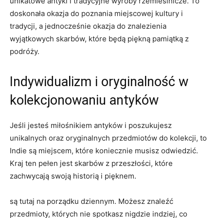
unikatowe ‌antyki i tradycyjne wyroby rzemieślnicze. To
doskonała okazja ‍do poznania miejscowej kultury i
tradycji,⁢ a jednocześnie‌ okazja do znalezienia
wyjątkowych skarbów, które będą piękną⁢ pamiątką z
podróży.
Indywidualizm i oryginalność ⁤w​
kolekcjonowaniu antyków
Jeśli‍ jesteś ‍miłośnikiem​ antyków i⁢ poszukujesz
⁤unikalnych oraz⁢ oryginalnych⁣ przedmiotów do kolekcji, to
Indie są miejscem, które koniecznie‍ musisz odwiedzić.
Kraj ⁣ten pełen jest skarbów​ z przeszłości, ​które
zachwycają swoją historią ⁤i ​pięknem.
są tutaj na porządku dziennym. ​Możesz⁢ znaleźć
przedmioty, których ⁤nie spotkasz ⁤nigdzie indziej, co