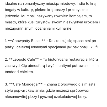
idealne na romantyczny miesiąc miodowy. Indie to kraj
bogaty w kulturę, piękne krajobrazy i przepyszne
jedzenie. Mumbaj, nazywany również Bombajem, to
miasto, ⁢które kusi turystów swoim niezwykłym urokiem i
niezapomnianymi doznaniami kulinarne.
1. **Chowpatty Beach** ​- Rozkoszuj się spacerami po
plaży i delektuj ‌lokalnymi specjałami jak pav bhaji i kulfi.
2.⁢ **Leopold Cafe** – To⁢ historyczna⁢ restauracja, która
zachwyci Cię ⁤atmosferą i wyśmienitymi potrawami, m.in.
tandoori chicken.
3. **Cafe Mondegar** – Znana ​z typowego dla miasta
stylu pop-art kawiarnia, gdzie możesz spróbować
niesamowitej pizzy i pysznej czekoladowej bezy.