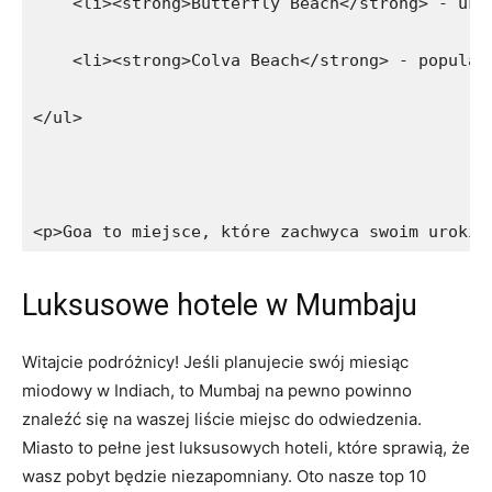
    <li><strong>Butterfly Beach</strong> - ukr
    <li><strong>Colva Beach</strong> - popular
</ul>
<p>Goa to miejsce, które zachwyca swoim urokie
Luksusowe hotele w Mumbaju
Witajcie podróżnicy! Jeśli planujecie swój ⁤miesiąc
miodowy w Indiach, to Mumbaj na pewno⁢ powinno
znaleźć się na waszej ‍liście miejsc do odwiedzenia.
Miasto to pełne jest luksusowych hoteli, które sprawią, że
wasz pobyt będzie niezapomniany. Oto nasze top 10