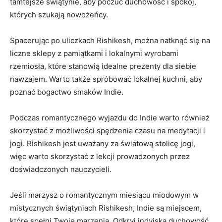
⁢tamtejsze świątynie, aby ⁤poczuć duchowość i spokój,
których szukają nowożeńcy.
Spacerując po uliczkach Rishikesh, można natknąć się na
liczne sklepy z pamiątkami ⁢i lokalnymi wyrobami
rzemiosła, które stanowią idealne prezenty dla siebie
nawzajem. Warto także spróbować​ lokalnej kuchni, aby
poznać bogactwo smaków Indie.
Podczas romantycznego wyjazdu do Indie warto również
skorzystać z możliwości spędzenia czasu na medytacji i⁢
jogi. Rishikesh jest uważany za światową stolicę jogi,
więc warto skorzystać z lekcji ⁤prowadzonych przez
doświadczonych nauczycieli.
Jeśli marzysz‍ o romantycznym miesiącu miodowym w⁣
mistycznych świątyniach Rishikesh, Indie są ⁤miejscem,
które spełni Twoje marzenia. Odkryj indyjską duchowość