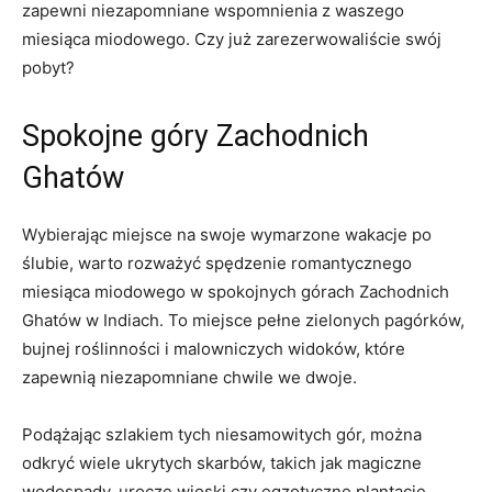
zapewni⁣ niezapomniane wspomnienia z⁤ waszego
miesiąca ⁣miodowego. Czy już zarezerwowaliście swój
pobyt?
Spokojne góry ⁢Zachodnich
Ghatów
Wybierając miejsce na swoje⁢ wymarzone wakacje‌ po
ślubie, warto rozważyć spędzenie romantycznego
miesiąca miodowego w spokojnych ‍górach Zachodnich
Ghatów w Indiach. To miejsce pełne zielonych pagórków,‍
bujnej roślinności i malowniczych widoków,⁣ które
zapewnią niezapomniane⁣ chwile we dwoje.
Podążając szlakiem tych niesamowitych gór, można
odkryć wiele ukrytych skarbów, takich jak magiczne
wodospady, urocze wioski⁣ czy egzotyczne plantacje