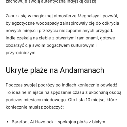
zachowuje swoją autentyczną indyjską duszę.
Zanurz się w magicznej atmosferze Meghalaya i pozwól,
by ‍egzotyczne wodospady zainspirowały cię do odkrycia
nowych miejsc i przeżycia niezapomnianych przygód.
Indie czekają na ciebie z otwartymi ramionami, gotowe
obdarzyć cię‍ swoim⁤ bogactwem kulturowym‍ i
przyrodniczym.
Ukryte plaże na ⁣Andamanach
Podczas swojej podróży po Indiach koniecznie odwiedź .
To idealne miejsce‌ na spędzenie czasu z‍ ukochaną osobą
podczas miesiąca miodowego. Oto lista 10 miejsc, ⁤które
koniecznie musisz zobaczyć:
Barefoot At Havelock ⁣- spokojna plaża z białym