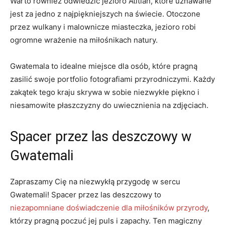
Warto również ‌odwiedzić jezioro Atitlán, które uznawane⁣
jest za​ jedno z najpiękniejszych na świecie.⁤ Otoczone
przez‍ wulkany i malownicze miasteczka, ⁣jezioro robi
ogromne wrażenie na miłośnikach natury.
Gwatemala‍ to idealne miejsce dla osób, ‍które pragną
zasilić swoje portfolio ⁣fotografiami ⁤przyrodniczymi. ⁤Każdy
zakątek tego kraju​ skrywa ‌w sobie⁢ niezwykłe piękno i
niesamowite płaszczyzny do uwiecznienia na zdjęciach.
Spacer przez las ⁢deszczowy w
‍Gwatemali
Zapraszamy Cię na niezwykłą przygodę w sercu‌
Gwatemali! Spacer przez las deszczowy to
niezapomniane‍ doświadczenie dla miłośników przyrody
,
którzy‍ pragną poczuć jej puls i ‍zapachy. Ten magiczny