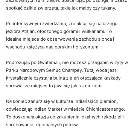
zachowanych ruin Majów. Spacerując po dżungli,‌ możesz
spotkać dzikie ‍zwierzęta, takie ⁤jak małpy czy tukany.
Po ‍intensywnym zwiedzaniu, zrelaksuj się na brzegu‌
jeziora Atitlan, otoczonego górami ​i wulkanami.⁣ To
idealne miejsce do obserwowania ⁢zachodu słońca⁣ i
wschodu księżyca nad górskim horyzontem.
Podróżując po Gwatemali, nie ⁣możesz przegapić wizyty w
Parku Narodowym Semuc Champey. Tutaj woda jest
krystalicznie ​czysta, a bujna‌ zieleń otaczająca kaskady
sprawia, że miejsce to jawi się jak raj‌ na ziemi.
Na koniec zanurz się w kulturze ⁣indiańskich plemion,
odwiedzając Indian Market w mieście Chichicastenango.
To doskonała okazja do zakupienia lokalnych rękodzieł‌ i
spróbowania regionalnych ⁣potraw.