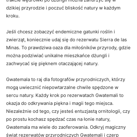
dzikiej przyrodzie⁤ i poczuć ⁤bliskość natury w każdym
kroku.
Jeśli chcesz zobaczyć⁣ endemiczne gatunki ⁤roślin i
zwierząt,‌ koniecznie udaj się do rezerwatu Sierra de las
Minas. To‍ prawdziwa ‍oaza dla miłośników przyrody, gdzie
można podziwiać ⁤unikalne mieszkańce dżungli i
zachwycać się pięknem ‍otaczającej ⁤natury.
Gwatemala⁣ to raj dla fotografów przyrodniczych, którzy
mogą uwiecznić niepowtarzalne chwile spędzone w
sercu natury. Każdy krok po rezerwatach Gwatemali to
okazja do odkrywania ⁤piękna i ⁣magii tego miejsca.
Niezależnie ‌od ​tego, czy jesteś entuzjastą ornitologii, czy
⁤po prostu kochasz spędzać ‌czas⁤ na ‌łonie natury,
⁢Gwatemala ma‍ wiele do zaoferowania. Odkryj magiczny‍
świat ​rezerwatów przyrodniczych Gwatemali i czerp