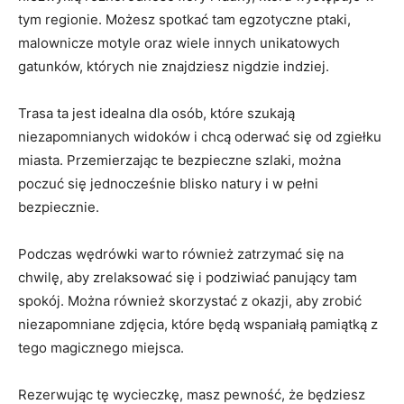
tym regionie. Możesz spotkać tam egzotyczne ptaki,
malownicze motyle oraz wiele⁢ innych unikatowych
gatunków, których nie znajdziesz nigdzie‌ indziej.
Trasa ta jest‍ idealna dla osób, które szukają
niezapomnianych widoków i ⁣chcą oderwać się od zgiełku⁤
miasta. ⁤Przemierzając te‍ bezpieczne ‍szlaki, można
poczuć ‌się⁤ jednocześnie blisko​ natury‌ i w ⁤pełni
⁢bezpiecznie.
Podczas wędrówki warto również zatrzymać się na
chwilę,​ aby ‌zrelaksować się i ⁢podziwiać panujący tam
spokój. Można również skorzystać z okazji, aby⁣ zrobić
niezapomniane zdjęcia, które będą wspaniałą pamiątką z
tego magicznego miejsca.
Rezerwując tę wycieczkę, ⁢masz pewność, że ‍będziesz‌