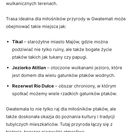
⁣wulkanicznych terenach.
Trasa idealna ⁢dla miłośników ​przyrody w Gwatemali ​może
obejmować takie miejsca jak:
Tikal
– starożytne miasto Majów, gdzie można
⁣podziwiać nie tylko ruiny, ale także bogate ⁣życie
ptaków ‌takich jak tukany⁢ czy ‍papugi.
Jeziorko Atitlan
– otoczone‌ wulkanami jezioro, które
jest domem ⁢dla⁢ wielu gatunków ptaków ⁤wodnych.
Rezerwat Río⁣ Dulce
⁤– obszar chroniony, w którym‍
spotkać możemy ⁤wiele rzadkich gatunków ptaków.
Gwatemala to ​nie ⁤tylko raj dla miłośników ptaków, ale
także doskonała okazja do⁢ poznania kultury i tradycji
tubylczych mieszkańców.‍ Tutaj przyroda łączy⁤ się z
historią,​ tworząc niezwykłą atmosferę.