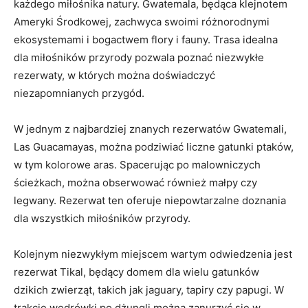
każdego miłośnika ⁣natury. Gwatemala, będąca klejnotem‍
Ameryki Środkowej, zachwyca⁤ swoimi różnorodnymi
⁤ekosystemami i ⁢bogactwem​ flory i fauny. Trasa idealna
dla miłośników‍ przyrody​ pozwala poznać niezwykłe
rezerwaty, w⁢ których można doświadczyć
niezapomnianych przygód.
W⁢ jednym z najbardziej znanych rezerwatów Gwatemali,
Las Guacamayas, ⁢można podziwiać liczne gatunki ptaków,
w tym kolorowe aras.‌ Spacerując po malowniczych‍
ścieżkach, można⁤ obserwować również małpy ‍czy
legwany. Rezerwat ten oferuje niepowtarzalne‌ doznania‌
dla‍ wszystkich miłośników przyrody.
Kolejnym niezwykłym miejscem ⁢wartym​ odwiedzenia jest​
rezerwat Tikal, będący ‌domem dla wielu gatunków
dzikich ​zwierząt, takich⁢ jak ⁢jaguary, ⁣tapiry‌ czy papugi. W
trakcie wędrówki‌ po dżungli można zanurzyć ⁣się w