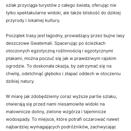
szlak przyciąga ‍turystów z całego świata,⁤ oferując nie
tylko spektakularne⁢ widoki, ale także bliskość do ⁤dzikiej
przyrody i ​lokalnej kultury.
Początek trasy jest łagodny, prowadzący‌ przez bujne⁣ lasy
deszczowe ​Gwatemali. ⁣Spacerując po ścieżkach
otoczonych egzotyczną roślinnością i egzotycznymi
ptakami, można poczuć się jak w⁢ prawdziwym rajskim
ogrodzie. To doskonała okazja,​ by zatrzymać się na⁢
chwilę, odetchnąć głęboko i złapać oddech w otoczeniu
dzikiej natury.
W miarę jak zdobędziemy⁢ coraz ⁤wyższe partie szlaku,
otwierają się ​przed nami niesamowite widoki na
⁤malownicze doliny, zielone ‍wzgórza i ⁢tajemnicze
wodospady. To miejsce, które potrafi oczarować nawet‌
najbardziej wymagających podróżników, zachwycając