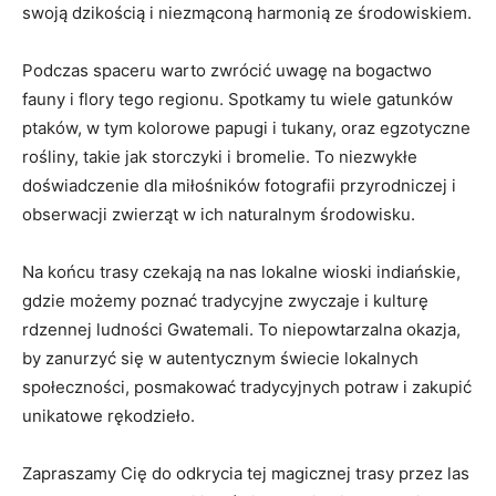
swoją dzikością i niezmąconą ‍harmonią ze środowiskiem.
Podczas spaceru warto ⁤zwrócić‍ uwagę na‌ bogactwo
fauny ‌i flory tego regionu. Spotkamy tu wiele gatunków
ptaków, w tym ‍kolorowe papugi i tukany, oraz egzotyczne
rośliny, takie jak storczyki ‍i bromelie. To niezwykłe
doświadczenie ‍dla ‌miłośników fotografii przyrodniczej i
obserwacji zwierząt w ich naturalnym środowisku.
Na końcu‌ trasy czekają na nas lokalne wioski indiańskie,
gdzie możemy poznać tradycyjne zwyczaje ⁣i kulturę⁤
rdzennej ludności‌ Gwatemali. To‌ niepowtarzalna okazja,⁤
by zanurzyć się ‍w autentycznym świecie​ lokalnych
społeczności, posmakować tradycyjnych​ potraw i zakupić
unikatowe rękodzieło.
Zapraszamy​ Cię do odkrycia tej magicznej⁤ trasy przez las