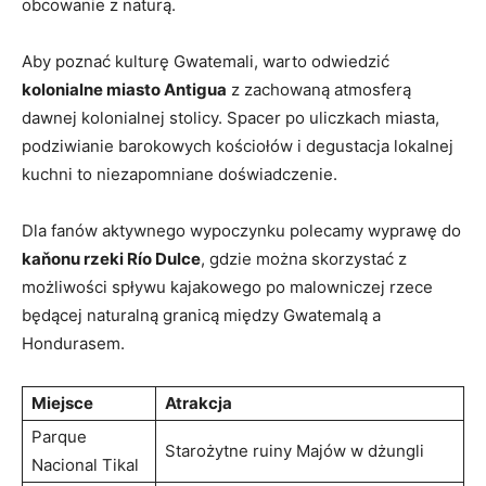
obcowanie z naturą.
Aby poznać ‌kulturę ⁢Gwatemali, warto odwiedzić
kolonialne miasto Antigua
z‌ zachowaną atmosferą
⁣dawnej kolonialnej stolicy. Spacer po uliczkach ⁤miasta,
podziwianie barokowych⁤ kościołów i degustacja lokalnej
kuchni to⁢ niezapomniane doświadczenie.
Dla fanów⁢ aktywnego​ wypoczynku‌ polecamy⁤ wyprawę do
kaňonu rzeki Río Dulce
, gdzie można ‍skorzystać ⁢z
możliwości spływu kajakowego ⁤po malowniczej rzece
będącej ‌naturalną granicą między‍ Gwatemalą a
Hondurasem.
Miejsce
Atrakcja
Parque
Starożytne ⁢ruiny Majów w dżungli
⁤Nacional‌ Tikal