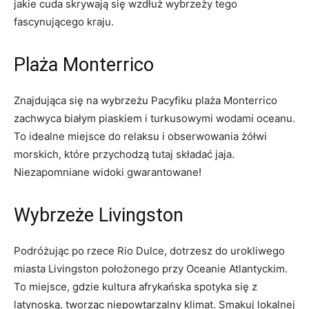
⁤jakie cuda‌ skrywają się wzdłuż wybrzeży tego
fascynującego kraju.
Plaża‍ Monterrico
Znajdująca się na wybrzeżu ​Pacyfiku plaża Monterrico
zachwyca ⁤białym⁣ piaskiem i turkusowymi wodami ​oceanu.
To idealne ⁤miejsce ⁢do‌ relaksu i obserwowania żółwi
morskich, które przychodzą tutaj składać jaja.
Niezapomniane widoki gwarantowane!
Wybrzeże ⁣Livingston
Podróżując po ‌rzece⁣ Rio ⁢Dulce, dotrzesz⁣ do‍ urokliwego ​
miasta Livingston położonego‌ przy ‌Oceanie ⁢Atlantyckim.
To⁤ miejsce, gdzie‌ kultura afrykańska spotyka się z
latynoską, tworząc⁣ niepowtarzalny ⁣klimat. Smakuj lokalnej