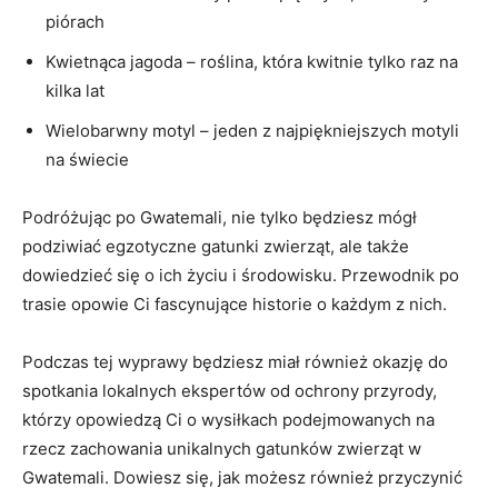
piórach
Kwietnąca jagoda – roślina, która kwitnie⁣ tylko raz‌ na
kilka lat
Wielobarwny motyl – jeden z najpiękniejszych motyli
na⁤ świecie
Podróżując po ‌Gwatemali, nie tylko będziesz ​mógł
podziwiać‌ egzotyczne​ gatunki zwierząt, ale także
dowiedzieć się o ich życiu i środowisku. Przewodnik ‍po‍
trasie opowie ‌Ci fascynujące ⁢historie ‍o⁤ każdym z nich.
Podczas tej ⁣wyprawy będziesz ​miał również okazję​ do​
spotkania lokalnych ⁣ekspertów od ochrony przyrody,
którzy opowiedzą Ci o wysiłkach ⁢podejmowanych ​na
rzecz zachowania unikalnych gatunków zwierząt w
Gwatemali. Dowiesz się, jak możesz również ⁤przyczynić ​