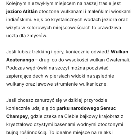
Kolejnym niezwykłym⁤ miejscem na naszej trasie‍ jest
jezioro Atitlán
otoczone⁢ wulkanami i maleńkimi wioskami ​
indiańskimi. Rejs ⁤po krystalicznych wodach jeziora oraz
wizyta w kolorowych miejscowościach ⁢to⁤ prawdziwa
uczta ⁣dla zmysłów.
Jeśli⁢ lubisz⁣ trekking i góry, koniecznie odwiedź
Wulkan⁢
Acatenango
– drugi co do wysokości wulkan Gwatemali.
Podczas ⁢wędrówki na szczyt można podziwiać
zapierające dech ​w piersiach widoki na⁣ sąsiednie
wulkany oraz ‍lawowe strumienie ‍wulkaniczne.
Jeśli chcesz zanurzyć się w dzikiej przyrodzie,
koniecznie udaj się ⁣do
parku narodowego Semuc⁢
Champey
,‌ gdzie czeka na Ciebie‍ bajkowy krajobraz z
kryształowo czystymi basenami ‌wodnymi otoczonymi
bujną roślinnością.​ To idealne miejsce ⁤na relaks i