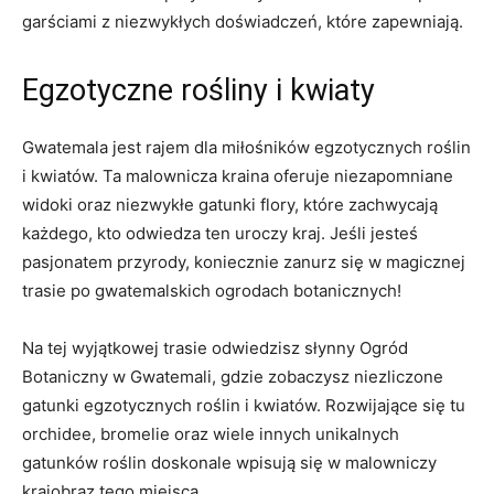
‍garściami⁤ z niezwykłych doświadczeń, które zapewniają.
Egzotyczne rośliny i kwiaty
Gwatemala jest‌ rajem dla miłośników egzotycznych⁢ roślin
i​ kwiatów. ⁤Ta malownicza kraina oferuje​ niezapomniane
widoki‍ oraz niezwykłe gatunki flory,​ które zachwycają
każdego, ⁢kto odwiedza​ ten uroczy kraj. Jeśli jesteś
pasjonatem przyrody, koniecznie zanurz się w‌ magicznej
trasie ​po gwatemalskich ⁤ogrodach botanicznych!
Na ‍tej wyjątkowej trasie odwiedzisz słynny Ogród
Botaniczny w Gwatemali, gdzie ⁣zobaczysz ‍niezliczone
⁢gatunki egzotycznych roślin i kwiatów.‍ Rozwijające się tu
orchidee, bromelie ‍oraz wiele innych unikalnych
gatunków roślin doskonale wpisują się w malowniczy
krajobraz tego miejsca.