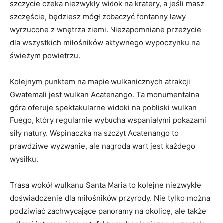
szczycie​ czeka niezwykły ‍widok na​ kratery, a jeśli masz⁤
szczęście, będziesz mógł zobaczyć fontanny ⁤lawy
wyrzucone z wnętrza ziemi. Niezapomniane przeżycie
dla wszystkich miłośników aktywnego wypoczynku na⁣
świeżym powietrzu.
Kolejnym​ punktem⁢ na mapie ‌wulkanicznych atrakcji
Gwatemali jest⁤ wulkan ‍Acatenango. Ta ‍monumentalna
góra‍ oferuje ⁣spektakularne widoki na pobliski wulkan
Fuego, który regularnie wybucha ​wspaniałymi ⁤pokazami
⁢siły natury. ⁢Wspinaczka na szczyt Acatenango to
‌prawdziwe wyzwanie, ale nagroda wart jest ​każdego ​
wysiłku.
Trasa ‍wokół wulkanu Santa Maria ⁤to kolejne niezwykłe
doświadczenie ‌dla miłośników przyrody. Nie tylko ‍można
podziwiać zachwycające‍ panoramy na okolicę, ale także