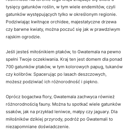
tysięcy gatunków roślin, w tym ​wiele endemitów,​ czyli
gatunków występujących ‌tylko w określonym regionie.
Podziwiając kwitnące orchidee, majestatyczne drzewa​
czy barwne kwiaty, można ‌poczuć się ‌jak w prawdziwym
rajskim ⁤ogrodzie.
Jeśli jesteś miłośnikiem ptaków, ⁤to Gwatemala na ⁤pewno
spełni Twoje oczekiwania. Kraj ten jest domem dla ponad
700 gatunków ptaków,⁢ w⁢ tym kolorowych papug, tukanów
czy ‍kolibrów.⁢ Spacerując po lasach⁤ deszczowych,
możesz‌ podziwiać ich różnorodność‍ i piękno.
Oprócz bogactwa flory, Gwatemala zachwyca również
różnorodnością fauny. Można tu spotkać ‍wiele gatunków
⁢ssaków, jak na ​przykład leniwce, małpy​ czy jaguary. Dla⁢
miłośników dzikiej przyrody, podróż po Gwatemali to
niezapomniane doświadczenie.