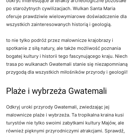
odkryć interesujące artefakty archeologiczne pozostałe
po‍ starożytnych cywilizacjach. Wulkan Santa ​Maria
oferuje ‍prawdziwie wielowymiarowe doświadczenie dla‌
wszystkich zainteresowanych ‌historią ​i geologią.
to nie tylko⁢ podróż przez malownicze krajobrazy⁤ i
spotkanie z siłą natury, ale także możliwość ⁤poznania
⁤bogatej kultury i historii⁤ tego fascynującego kraju. Niech
‍trasa po wulkanach Gwatemali stanie ​się niezapomnianą
przygodą dla ⁤wszystkich miłośników przyrody i geologii!
Plaże i wybrzeża Gwatemali
Odkryj uroki przyrody Gwatemali, zwiedzając jej
malownicze plaże i wybrzeża. Ta tropikalna ⁤kraina kusi
turystów‍ nie‌ tylko ⁢swoimi zabytkami kultury Majów, ale
również pięknymi przyrodniczymi atrakcjami. Sprawdź,