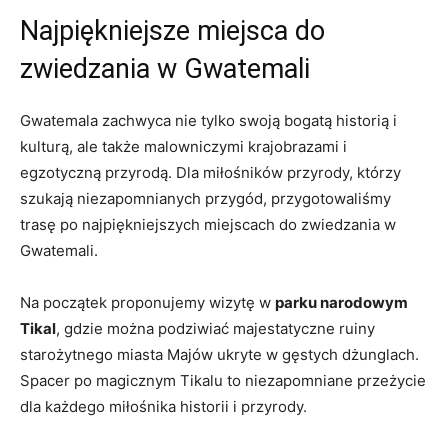
Najpiękniejsze ‌miejsca ‍do
zwiedzania w Gwatemali
Gwatemala zachwyca nie ⁣tylko swoją bogatą historią i
⁤kulturą, ale także malowniczymi krajobrazami i‍
egzotyczną przyrodą. Dla​ miłośników przyrody,​ którzy
szukają niezapomnianych przygód, przygotowaliśmy⁤
trasę po⁢ najpiękniejszych miejscach do⁢ zwiedzania w ​
Gwatemali.
Na początek‌ proponujemy wizytę w
parku ⁣narodowym
Tikal
, gdzie ⁢można podziwiać majestatyczne ruiny
starożytnego miasta ⁤Majów ukryte ⁤w gęstych dżunglach.
Spacer ​po magicznym Tikalu ⁢to niezapomniane przeżycie
​dla każdego‍ miłośnika⁤ historii i przyrody.