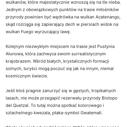
wulkanów,⁢ które ​majestatycznie wznoszą się na tle nieba.
Jednym z⁤ obowiązkowych ‌punktów na trasie miłośników
przyrody ⁢powinien być wędrówka na wulkan Acatenango,
skąd rozciąga się zapierający dech w ⁣piersiach widok na
⁣wulkan⁢ Fuego ‌wyrzucający‌ lawę.
Kolejnym ​niezwykłym ‍miejscem na trasie jest ⁣Pustynia
Ałunowa, która zachwyca swoim surrealistycznym
krajobrazem. Wśród białych, krystalicznych formacji
solnych, turyści mogą poczuć ‍się jak na innym, niemal
kosmicznym świecie.
Jeśli ktoś ​pragnie zanurzyć się w gęstych, tropikalnych
lasach, nie może‌ przegapić rezerwatu przyrody⁣ Biotopo
⁤del Quetzal. To tutaj można spotkać kolorowego i
szlachetnego kwezala, ptaka-symbol Gwatemali.