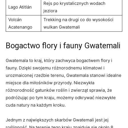
Rejs⁤ po krystalicznych wodach
Lago‌ Atitlán
jeziora
Volcán⁢
Trekking na drugi ‍co do⁢ wysokości
Acatenango
wulkan Gwatemali
Bogactwo‌ flory i⁢ fauny‌ Gwatemali
Gwatemala to kraj, który zachwyca bogactwem flory i
fauny. Dzięki swojemu ⁢różnorodnemu klimatowi i
urozmaiconej ⁢rzeźbie⁣ terenu, Gwatemala stanowi ‌idealne
miejsce dla‍ miłośników przyrody. Niezwykła⁢
różnorodność gatunków roślin i ‍zwierząt sprawia,‌ że
podróżując po tym kraju, możemy ⁢odkrywać niezwykłe
cuda ​natury na każdym kroku.
Jednym z największych‌ skarbów Gwatemali jest jej
roślinność.⁤ Na terenie tego kraju znajduje się około 8