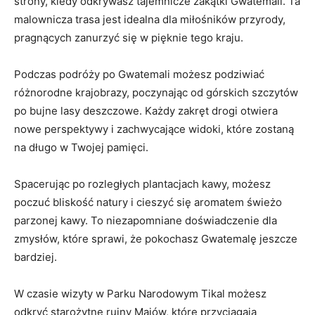
strony, kiedy odkrywasz tajemnicze zakątki Gwatemali. Ta
malownicza‍ trasa jest ​idealna dla miłośników przyrody,
pragnących zanurzyć​ się w pięknie tego‌ kraju.
Podczas podróży po ‍Gwatemali⁢ możesz podziwiać ​
różnorodne⁣ krajobrazy,‌ poczynając od górskich ‌szczytów
po bujne lasy deszczowe. Każdy zakręt drogi otwiera
‍nowe perspektywy i ⁢zachwycające widoki, ⁤które⁣ zostaną
na długo w Twojej ⁣pamięci.
Spacerując​ po rozległych plantacjach kawy, możesz
poczuć bliskość natury i ‍cieszyć⁤ się aromatem świeżo
⁤parzonej kawy. To niezapomniane doświadczenie dla
zmysłów,⁣ które sprawi, że⁣ pokochasz‌ Gwatemalę jeszcze
bardziej.
W⁢ czasie wizyty w Parku Narodowym Tikal ‌możesz⁤
odkryć starożytne ‍ruiny Majów, które przyciągają