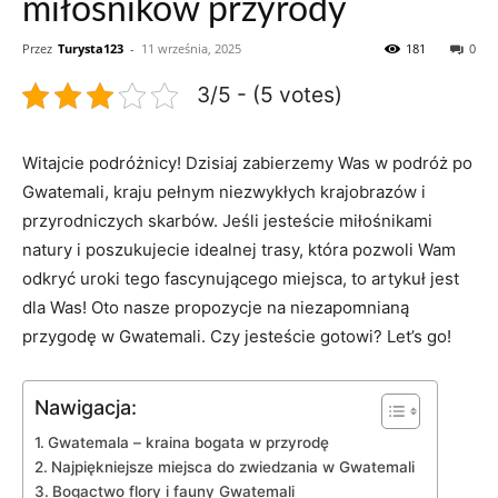
miłośników przyrody
Przez
Turysta123
-
11 września, 2025
181
0
3/5 - (5 votes)
Witajcie podróżnicy! Dzisiaj ⁤zabierzemy Was w podróż‌ po
Gwatemali, kraju pełnym niezwykłych‍ krajobrazów i⁤
przyrodniczych ‌skarbów. ⁤Jeśli⁣ jesteście⁢ miłośnikami
natury i poszukujecie idealnej trasy,​ która pozwoli Wam
odkryć uroki tego fascynującego miejsca, to artykuł jest
dla Was! Oto nasze⁢ propozycje na niezapomnianą
przygodę w Gwatemali. Czy jesteście gotowi?⁢ Let’s go!
Nawigacja:
Gwatemala – kraina⁢ bogata w przyrodę
Najpiękniejsze ‌miejsca ‍do zwiedzania w Gwatemali
Bogactwo‌ flory i⁢ fauny‌ Gwatemali