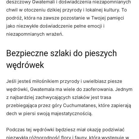
deszczowy Gwatemali i doświadczenia niezapomnianych
chwil w otoczeniu‌ dzikiej ⁢przyrody i​ lokalnej ‍kultury. To
podróż, która ⁣na zawsze pozostanie w Twojej pamięci
jako ⁢niezwykłe doświadczenie pełne ‍emocji i
niezapomnianych wrażeń.
Bezpieczne​ szlaki do pieszych
wędrówek
Jeśli jesteś miłośnikiem przyrody i ⁤uwielbiasz ⁢piesze
‌wędrówki, Gwatemala ‍ma wiele do zaoferowania. Jednym
z ‍najbardziej⁢ zachwycających​ szlaków jest trasa‍
przebiegająca przez góry Cuchumatanes, które⁣ zapierają​
dech w piersi swoją majestatycznością.
Podczas ‌tej wędrówki będziesz miał okazję podziwiać
niezwykłą różnorodność​ flory i fauny, ⁤która występuje w⁤