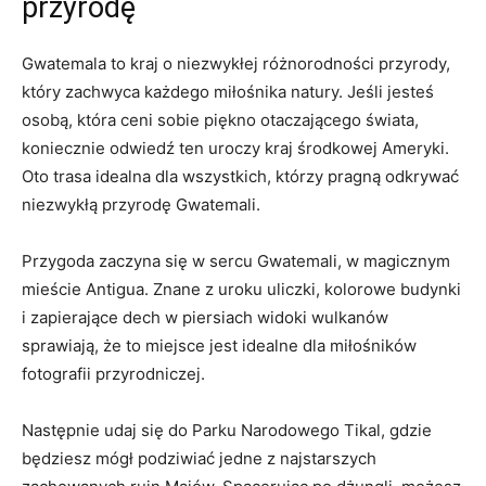
przyrodę
Gwatemala to ⁤kraj o niezwykłej ​różnorodności⁤ przyrody,
który zachwyca⁤ każdego miłośnika natury. Jeśli ​jesteś
osobą, która ceni sobie piękno​ otaczającego ‍świata,
koniecznie odwiedź ten ⁢uroczy kraj ⁤środkowej Ameryki.
Oto ​trasa idealna dla wszystkich, którzy pragną​ odkrywać‌
niezwykłą przyrodę‌ Gwatemali.
Przygoda ​zaczyna się w sercu Gwatemali, w magicznym
mieście‌ Antigua. Znane z⁣ uroku uliczki, kolorowe budynki
i zapierające dech ‍w piersiach widoki wulkanów
sprawiają, że to miejsce ‌jest idealne dla miłośników
fotografii przyrodniczej.
Następnie udaj się do Parku ​Narodowego Tikal, gdzie‍
będziesz mógł podziwiać‍ jedne⁢ z najstarszych