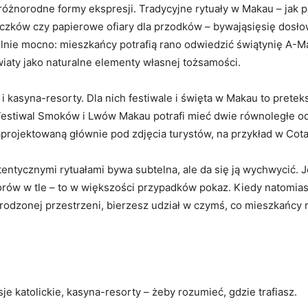
różnorodne formy ekspresji. Tradycyjne rytuały w Makau – jak p
czków czy papierowe ofiary dla przodków – bywająsięsię dosł
ólnie mocno: mieszkańcy potrafią rano odwiedzić świątynię A-M
wiaty jako naturalne elementy własnej tożsamości.
kasyna-resorty. Dla nich festiwale i święta w Makau to pretek
estiwal Smoków i Lwów Makau potrafi mieć dwie równoległe odsł
aprojektowaną głównie pod zdjęcia turystów, na przykład w Cota
tentycznymi rytuałami bywa subtelna, ale da się ją wychwycić.
nsorów w tle – to w większości przypadków pokaz. Kiedy natomia
rodzonej przestrzeni, bierzesz udział w czymś, co mieszkańcy r
je katolickie, kasyna-resorty – żeby rozumieć, gdzie trafiasz.