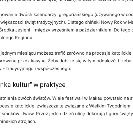
nowanie dwóch kalendarzy: gregoriańskiego (używanego w codz
iększości świąt tradycyjnych). Dlatego chiński Nowy Rok w 
Środka Jesieni – między wrześniem a październikiem. Do tego 
jalnego Regionu.
jednym miesiącu możesz trafić zarówno na procesje katolickie 
rowane przez kasyna. Żeby dobrze się w tym odnaleźć, trzeba n
– tradycyjnego i współczesnego.
ka kultur” w praktyce
stnienia dwóch światów. Wiele festiwali w Makau powstało na st
cesje katolickie, zwłaszcza te związane z Wielkim Tygodniem, 
 smoków i lwów. Przez jeden dzień ulicę dekorują figury święty
ińskich strojach.