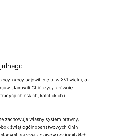
cjalnego
scy kupcy pojawili się tu w XVI wieku, a z
ańców stanowili Chińczycy, głównie
adycji chińskich, katolickich i
 że zachowuje własny system prawny,
: obok świąt ogólnopaństwowych Chin
esionymi jeszcze z czasów portugalskich.