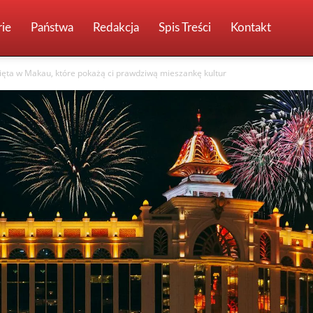
ie
Państwa
Redakcja
Spis Treści
Kontakt
więta w Makau, które pokażą ci prawdziwą mieszankę kultur