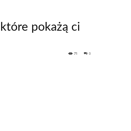
które pokażą ci
71
0