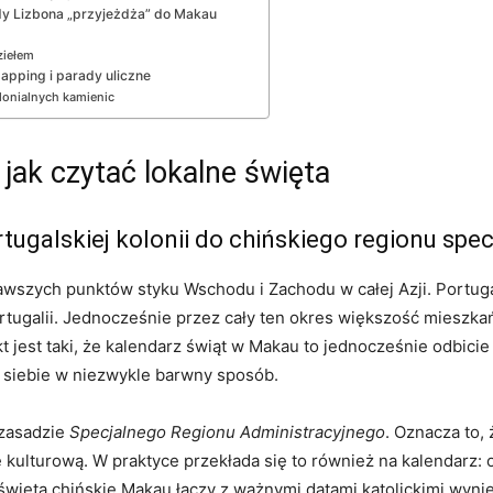
dy Lizbona „przyjeżdża” do Makau
ziełem
apping i parady uliczne
olonialnych kamienic
 jak czytać lokalne święta
rtugalskiej kolonii do chińskiego regionu spe
awszych punktów styku Wschodu i Zachodu w całej Azji. Portugal
Portugalii. Jednocześnie przez cały ten okres większość mieszk
jest taki, że kalendarz świąt w Makau to jednocześnie odbicie tr
 siebie w niezwykle barwny sposób.
 zasadzie
Specjalnego Regionu Administracyjnego
. Oznacza to,
ę kulturową. W praktyce przekłada się to również na kalendarz
 święta chińskie Makau łączy z ważnymi datami katolickimi wyni