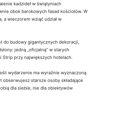
alenie kadzideł w świątyniach
ownie obok barokowych fasad kościołów. W
a, a wieczorem wziąć udział w
st do budowy gigantycznych dekoracji,
ony: jedną „oficjalną” w starych
i Strip przy największych hotelach.
 Jeśli wydarzenie ma wyraźnie wyznaczoną
st obserwujesz starsze osoby składające
obią dla siebie, nie dla obiektywów