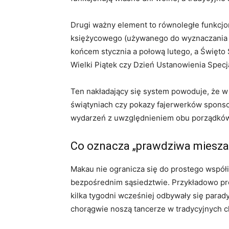
Drugi ważny element to równoległe funkcjo
księżycowego (używanego do wyznaczania w
końcem stycznia a połową lutego, a Święto 
Wielki Piątek czy Dzień Ustanowienia Spec
Ten nakładający się system powoduje, że w 
świątyniach czy pokazy fajerwerków sponso
wydarzeń z uwzględnieniem obu porządków 
Co oznacza „prawdziwa mieszan
Makau nie ogranicza się do prostego współi
bezpośrednim sąsiedztwie. Przykładowo pro
kilka tygodni wcześniej odbywały się parady
chorągwie noszą tancerze w tradycyjnych ch