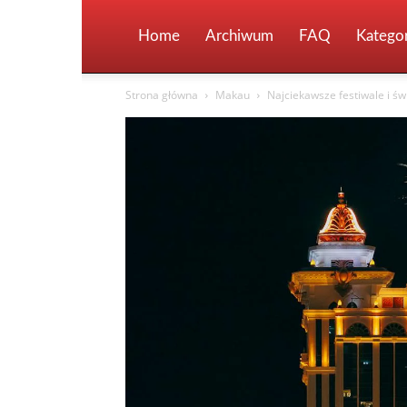
Home
Archiwum
FAQ
Kategor
Strona główna
Makau
Najciekawsze festiwale i ś