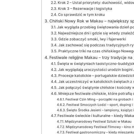
Krok 2 – Ustal priorytety: duchowość, widow
Krok 3 – Rezerwacje i logistyka
Co sprawdzić w tym kroku
Chiński Nowy Rok w Makau – największy sp
Jak wygląda przebieg świętowania dzień po
Najważniejsze dni i gdzie się wtedy znaleź
Gdzie zobaczyć smoki, lwy i fajerwerki
Jak zachować się podczas tradycyjnych ry
Praktyczne triki na czas chińskiego Noweg
Festiwale religijne Makau – trzy tradycje 
Święta w świątyniach taoistyczno-buddyjsk
Jak wyglądają uroczystości urodzin bogini
Procesje katolickie – portugalskie dziedzic
Jak uczestniczyć w katolickich świętach z
Jak połączyć świątynie chińskie i kościoły
Mniejsze festiwale chińskie, które potrafią
Festiwal Czin Ming – porządki na grobach i
Festiwal Smoczych Łodzi – sport, doping i 
Święto Środka Jesieni – lampiony, księżyc i
Festiwale świeckie i kulturalne – kiedy Mak
Międzynarodowy Festiwal Sztuki w Makau
Międzynarodowy Festiwal Filmowy – kino 
Festiwal gastronomiczny – kiedy mieszanka 