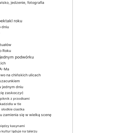
isko, jedzenie, fotografia
ektakl roku
 dniu
ć
tuałów
o Roku
na jednym podwórku
ich
 A-Ma
two na chińskich ulicach
 szacunkiem
 w jednym dniu
 cię zaskoczyć
 piknik z przodkami
kadzidła w tle
 słodkie ciastka
au zamienia się w wielką scenę
między kasynami
kultur ląduje na talerzu