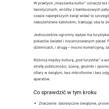
W praktyce „mieszanka kultur” oznacza też 
taoistycznych, wróżby z bambusowych paty
czasie największych świąt widać to szczeg
nabożeństwie katolickim, traktując oba te ś
Jednocześnie ogromny wpływ ma turystyka i 
pokazów świateł i inscenizowanych parad. F
dzielnicach, i drugą – mocno komercyjną, z
Różnica między kulturą „pod turystów” a au
strefę publiczności, scenę, głośniki i spo
ofiary w świątyni, bez mikrofonów i bez odg
aparatów.
Co sprawdzić w tym kroku
Znaczenie: daoistyczne świątynie, proces