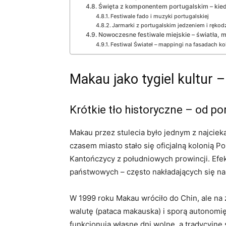
Święta z komponentem portugalskim – kie
Festiwale fado i muzyki portugalskiej
Jarmarki z portugalskim jedzeniem i rękod
Nowoczesne festiwale miejskie – światła, m
Festiwal Świateł – mappingi na fasadach k
Makau jako tygiel kultur –
Krótkie tło historyczne – od po
Makau przez stulecia było jednym z najciek
czasem miasto stało się oficjalną kolonią 
Kantończycy z południowych prowincji. Efekt 
państwowych – często nakładających się na
W 1999 roku Makau wróciło do Chin, ale na
walutę (pataca makauska) i sporą autonomi
funkcjonują własne dni wolne, a tradycyjne