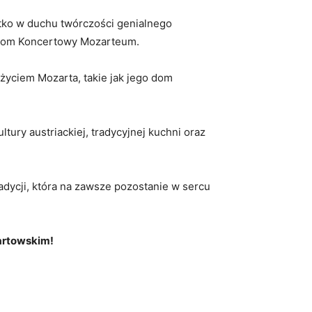
stko w duchu twórczości genialnego
y Dom Koncertowy Mozarteum.
‍życiem​ Mozarta, takie jak jego dom
ltury austriackiej, tradycyjnej kuchni oraz
adycji, która na zawsze pozostanie w sercu
zartowskim!