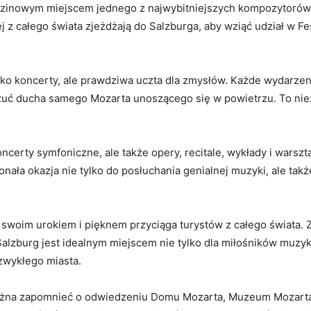
rodzinowym miejscem jednego⁤ z najwybitniejszych⁣ kompozytorów 
znej z całego świata zjeżdżają ‍do Salzburga, aby wziąć udział w 
lko koncerty, ale prawdziwa uczta dla zmysłów. Każde ⁣wydarze
uć ducha samego‌ Mozarta unoszącego się w powietrzu. To n
oncerty symfoniczne,⁤ ale także opery, ⁤recitale, wykłady⁣ i wars
ała⁤ okazja nie tylko do posłuchania genialnej muzyki, ale‌ także
że swoim ​urokiem ​i pięknem przyciąga turystów z całego‌ świata.
Salzburg jest idealnym miejscem nie tylko dla miłośników⁢ muzyki,
wykłego​ miasta.
żna zapomnieć o odwiedzeniu Domu Mozarta, Muzeum Mozarta i