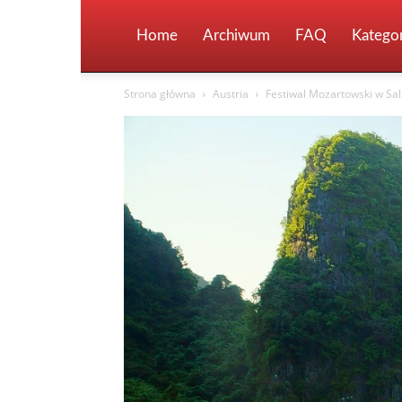
Home
Archiwum
FAQ
Kategor
Strona główna
Austria
Festiwal Mozartowski w Sal