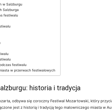
h w Salzburgu
h​ Salzburga
s festiwalu
stiwalu
u
iwalu
stiwalu
odczas festiwalu
 miasta w przerwach festiwalowych
lzburgu: historia i tradycja
arta, odbywa się coroczny Festiwal Mozartowski, który przyci
czone jest z historią i tradycją tego malowniczego miasta w ⁢Aus