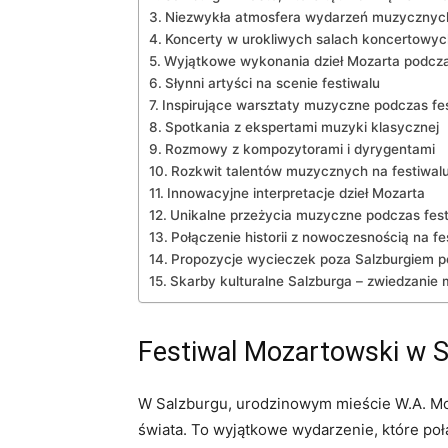
Niezwykła ‍atmosfera wydarzeń muzycznyc
Koncerty w urokliwych ⁢salach koncertowyc
Wyjątkowe wykonania dzieł Mozarta podcza
Słynni artyści na scenie festiwalu
Inspirujące warsztaty muzyczne podczas​ fe
Spotkania z ⁢ekspertami muzyki klasycznej
Rozmowy z kompozytorami i dyrygentami
Rozkwit talentów muzycznych na festiwal
Innowacyjne interpretacje dzieł Mozarta
Unikalne przeżycia muzyczne podczas ⁤fest
Połączenie historii z nowoczesnością na fe
Propozycje⁤ wycieczek⁤ poza Salzburgiem p
Skarby kulturalne Salzburga – zwiedzanie
Festiwal​ Mozartowski w Sa
W Salzburgu, urodzinowym mieście W.A. Moz
świata. To wyjątkowe ⁣wydarzenie, które połą