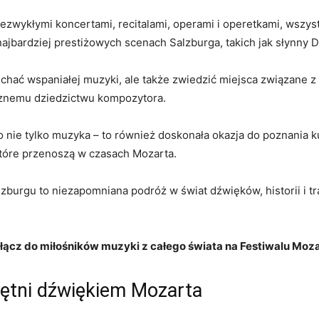
iezwykłymi koncertami, recitalami, operami i operetkami, wszy
ajbardziej ⁤prestiżowych scenach Salzburga, takich jak słynn
chać wspaniałej muzyki, ale także zwiedzić ​miejsca związane z 
cznemu dziedzictwu kompozytora.
 nie tylko muzyka – to również doskonała okazja do poznania‌ ku
tóre‌ przenoszą w czasach Mozarta.
burgu to⁤ niezapomniana podróż w⁢ świat dźwięków, historii i tr
dołącz do miłośników‍ muzyki z całego świata na Festiwalu Mo
tętni dźwiękiem Mozarta