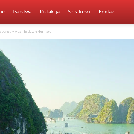
ie
Państwa
Redakcja
Spis Treści
Kontakt
zburgu – Austria dźwiękiem stoi