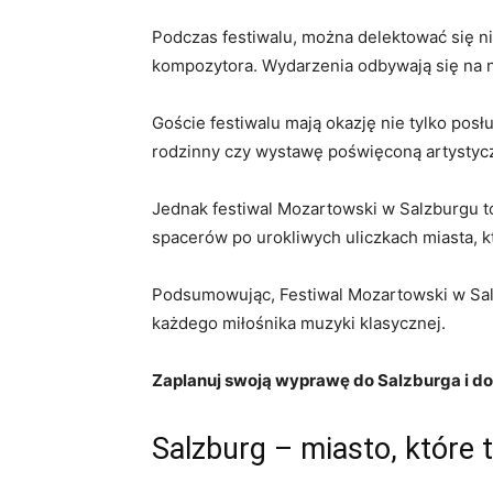
Podczas⁣ festiwalu, można delektować się n
kompozytora. Wydarzenia odbywają się na n
Goście festiwalu mają okazję nie tylko posłu
rodzinny czy wystawę ⁢poświęconą artysty
Jednak festiwal ⁣Mozartowski w Salzburgu ⁣to
spacerów po urokliwych uliczkach miasta, k
Podsumowując,‍ Festiwal Mozartowski w Salz
⁣każdego miłośnika muzyki ‌klasycznej.
Zaplanuj⁢ swoją ⁣wyprawę do Salzburga i ⁤
Salzburg – miasto, które 