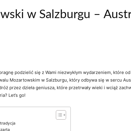
wski w Salzburgu – Aust
ragnę podzielić się⁢ z Wami niezwykłym wydarzeniem, które od ‍
alu Mozartowskim w Salzburgu, który ⁤odbywa się w sercu Austr
óż przez dzieła ⁤geniusza,⁤ które przetrwały wieki⁤ i wciąż zach
ia? Let’s ⁢go!
 tradycja
ozarta