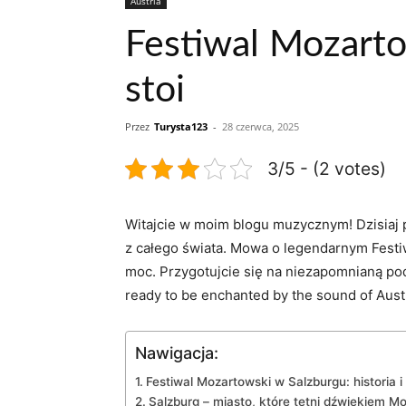
Austria
Festiwal Mozarto
stoi
Przez
Turysta123
-
28 czerwca, 2025
3/5 - (2 votes)
Witajcie w moim blogu muzycznym! Dzisiaj p
z całego świata. Mowa o legendarnym Festiw
moc. Przygotujcie się na niezapomnianą podr
ready to ​be enchanted by the sound‌ of ‍Austr
Nawigacja:
Festiwal​ Mozartowski w Salzburgu: historia i
Salzburg – miasto, które tętni dźwiękiem M