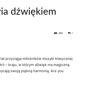
ria dźwiękiem
305
1
lat przyciąga miłośników muzyki ⁣klasycznej
ii⁣ – kraju,⁤ w którym dźwięk ma magiczną
wycają swoją piękną ⁣harmonią. Are you