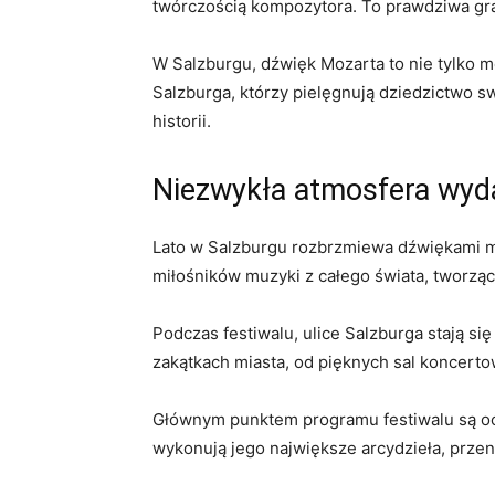
twórczością kompozytora. To prawdziwa ⁤gra
W ⁢Salzburgu, dźwięk Mozarta ⁤to nie tylko m
Salzburga, ‍którzy pielęgnują dziedzictwo s
historii.
Niezwykła ‍atmosfera wy
Lato w ​Salzburgu rozbrzmiewa ‍dźwiękami 
miłośników muzyki z całego świata, ⁣tworząc n
Podczas festiwalu, ulice Salzburga stają si
zakątkach miasta, ⁢od ‍pięknych sal⁤ koncer
Głównym punktem programu festiwalu są oc
wykonują jego największe⁤ arcydzieła, przen