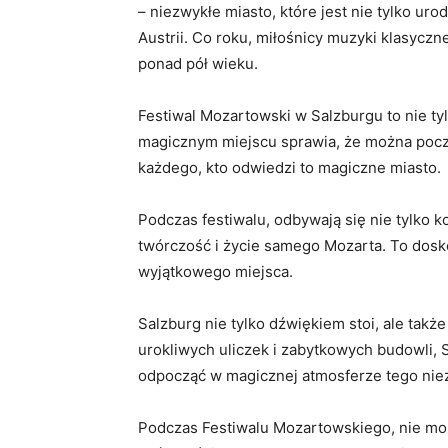
– niezwykłe miasto, które jest nie‌ tylko u
Austrii. Co⁢ roku, miłośnicy ‍muzyki‌ klasyc
ponad pół wieku.
Festiwal Mozartowski w Salzburgu to nie ty
magicznym miejscu sprawia, że można pocz
⁣każdego, ⁢kto odwiedzi to magiczne⁣ miasto.
Podczas festiwalu, odbywają się nie ‌tylko k
twórczość i życie samego Mozarta. ⁣To‌ doskon
wyjątkowego miejsca.
Salzburg nie ‍tylko dźwiękiem ‍stoi, ale tak
urokliwych‌ uliczek‌ i zabytkowych budowli, 
odpocząć w magicznej ⁤atmosferze tego niez
Podczas Festiwalu Mozartowskiego, nie mo