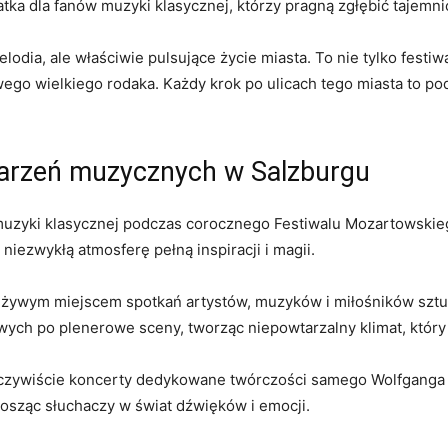
tka dla​ fanów muzyki klasycznej, którzy pragną zgłębić tajemn
elodia, ale właściwie pulsujące życie miasta. To nie tylko festi
wego wielkiego rodaka. Każdy krok po ulicach tego miasta to ‌pod
darzeń muzycznych w Salzburgu
muzyki klasycznej podczas ​corocznego Festiwalu Mozartowskie
iezwykłą⁣ atmosferę pełną inspiracji⁤ i magii.
ę żywym miejscem spotkań artystów, ⁣muzyków ‌i ‍miłośników sztu
towych po plenerowe sceny, tworząc niepowtarzalny klimat, któr
zywiście koncerty dedykowane twórczości‍ samego ⁢Wolfganga 
osząc słuchaczy w‍ świat dźwięków ⁤i emocji.