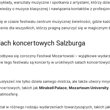
ykłady, warsztaty muzyczne i spotkania ‍z artystami, ​którzy dziel
edzy⁢ o⁢ muzyce klasycznej i nawiązania kontaktów ‍z​ profesjon
się w czasie festiwalu⁣ centrum muzycznej świetności, gdzie ‍każ
nie⁤ dla wszystkich, którzy pragną zanurzyć się w magicznym ‌
lach koncertowych​ Salzburga
‌ odbywa‍ się coroczny Festiwal Mozartowski – wyjątkowe wydarz
 tego festiwalu są⁤ koncerty⁣ w urokliwych salach⁢ koncertowyc
łyszeć nie tylko dzieła​ samego mistrza, ale także utwory inny
ncertowych, takich jak
Mirabell Palace
,
Mozarteum ⁣University
 atmosferę.
ł w​ różnego rodzaju ⁣wydarzeniach towarzyszących, takich​ jak