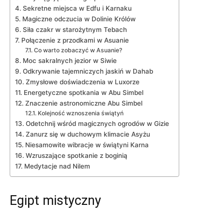
Sekretne miejsca ‌w Edfu i ⁤Karnaku
Magiczne odczucia w Dolinie⁤ Królów
Siła czakr w starożytnym Tebach
Połączenie z‌ przodkami w Asuanie
Co warto ⁤zobaczyć w ⁢Asuanie?
Moc ‌sakralnych jezior w Siwie
Odkrywanie tajemniczych jaskiń w Dahab
Zmysłowe ⁤doświadczenia‌ w Luxorze
Energetyczne spotkania w ‌Abu Simbel
Znaczenie ​astronomiczne Abu ⁢Simbel
Kolejność ⁣wznoszenia świątyń
Odetchnij wśród magicznych⁤ ogrodów⁤ w Gizie
Zanurz się w duchowym klimacie ‍Asyżu
Niesamowite wibracje w świątyni Karna
Wzruszające spotkanie z boginią
Medytacje nad Nilem
Egipt mistyczny