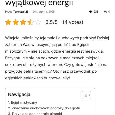
wyjątkowej energii
Przez
Turysta123
-
26 sierpnia, 2025
233
0
3.5/5 - (4 votes)
Witajcie, ⁢miłośnicy⁣ tajemnic i duchowych podróży! Dzisiaj
zabieram Was w‌ fascynującą podróż po Egipcie
mistycznym‍ – miejscach, gdzie ⁣energia⁣ jest niezwykła.‌
Przygotujcie się na ⁤odkrywanie magicznych miejsc i
sekretów starożytnych wierzeń. Czy ‍gotowi jesteście ‍na
przygodę pełną⁢ tajemnic? Oto nasz⁢ przewodnik po
⁢egipskich enklawach duchowej ⁣siły!
Nawigacja:
Egipt mistyczny
Znaczenie⁤ duchowych podróży ⁤do Egiptu
Przyciągające energie ⁤piramid