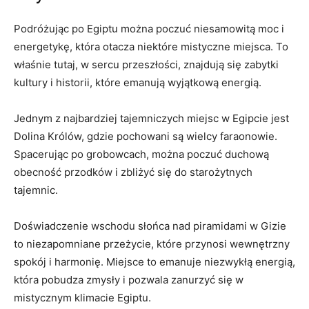
Podróżując ‌po ⁤Egiptu można poczuć‌ niesamowitą moc i​
energetykę, która otacza ⁣niektóre mistyczne miejsca. To
właśnie tutaj,‌ w sercu przeszłości, znajdują się zabytki
kultury i ⁤historii, które emanują wyjątkową energią.
Jednym ‍z⁢ najbardziej tajemniczych miejsc‍ w Egipcie ⁣jest⁤
Dolina Królów, ⁢gdzie pochowani są ‍wielcy‍ faraonowie.
Spacerując⁤ po grobowcach, można ⁣poczuć ⁣duchową
obecność przodków i zbliżyć się do starożytnych
tajemnic.
Doświadczenie wschodu⁢ słońca nad piramidami w Gizie
to ⁣niezapomniane przeżycie, które przynosi wewnętrzny
spokój ⁢i harmonię. Miejsce⁣ to emanuje niezwykłą‍ energią,
która pobudza zmysły i pozwala zanurzyć się w‍
mistycznym klimacie Egiptu.