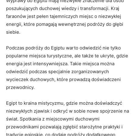
Wyprawy do Egiptu mają niezwykłe⁢ znaczenie dla⁤ osób
poszukujących duchowej wiedzy i ⁤transformacji. Kraj​
faraonów jest‌ pełen ‍tajemniczych ⁤miejsc o niezwykłej
energii,⁢ które⁤ pomagają wewnętrznej podróży ‌do głębi
siebie.
Podczas podróży do‍ Egiptu warto odwiedzić nie tylko⁤
popularne⁢ miejsca turystyczne, ale także​ te ‌ukryte, gdzie
energia jest ⁢intensywniejsza. Takie miejsca ​można
odwiedzić⁤ podczas specjalnie zorganizowanych
wycieczek duchowych, które prowadzą doświadczeni
przewodnicy.
Egipt to kraina mistycyzmu, ‍gdzie można doświadczyć
niezwykłych zjawisk‍ i ⁢odkryć ​w sobie nowe spojrzenie na
świat. Spotkania z‍ miejscowymi duchowymi
przewodnikami⁤ pozwalają‍ zgłębić starożytne praktyki i
tradycje​ egipskie, co dodaje podróży ⁢dodatkowego