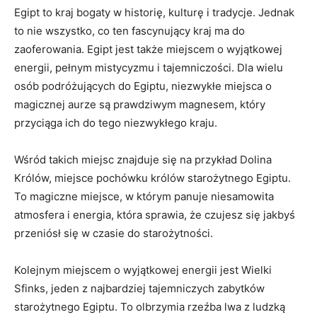
Egipt to ‌kraj ⁤bogaty ⁢w historię, kulturę i tradycje. Jednak
to nie wszystko, co ⁣ten fascynujący kraj ma do
zaoferowania. Egipt jest także miejscem o ‌wyjątkowej
energii, pełnym mistycyzmu i tajemniczości. ‌Dla ‍wielu
osób podróżujących do Egiptu, niezwykłe miejsca o⁣
magicznej ‍aurze⁢ są prawdziwym⁤ magnesem, który
przyciąga ich⁣ do tego ​niezwykłego kraju.
Wśród takich miejsc znajduje​ się‍ na przykład Dolina
Królów,‍ miejsce pochówku ⁢królów starożytnego Egiptu.
To magiczne ‍miejsce, w którym ⁢panuje niesamowita
atmosfera i ⁢energia, która sprawia, że czujesz się jakbyś
przeniósł się w czasie do starożytności.
Kolejnym miejscem o ⁢wyjątkowej energii jest ‌Wielki‍
Sfinks, jeden​ z najbardziej ‍tajemniczych zabytków
starożytnego Egiptu. To ⁢olbrzymia rzeźba⁣ lwa z ludzką