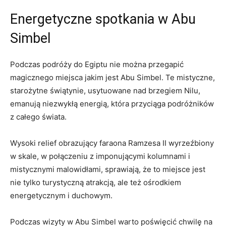
Energetyczne spotkania w ‌Abu
Simbel
Podczas podróży do Egiptu nie ‌można przegapić⁤
magicznego miejsca jakim jest Abu⁣ Simbel. Te mistyczne,
starożytne świątynie, usytuowane⁣ nad ⁣brzegiem​ Nilu,
emanują niezwykłą energią, która przyciąga ⁤podróżników‍
z ⁣całego świata.
Wysoki relief ​obrazujący faraona Ramzesa II wyrzeźbiony
⁤w skale, ⁢w⁣ połączeniu⁣ z imponującymi‍ kolumnami i
mistycznymi ⁢malowidłami,⁣ sprawiają, że to‌ miejsce ⁢jest​
nie tylko ⁤turystyczną atrakcją, ale też ośrodkiem
energetycznym i duchowym.
Podczas wizyty w Abu Simbel warto⁤ poświęcić chwilę na