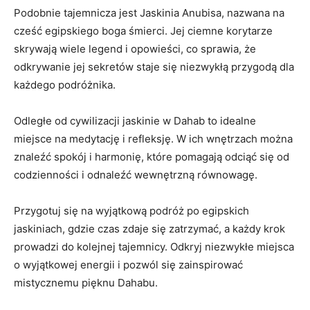
Podobnie tajemnicza jest Jaskinia Anubisa, nazwana na
cześć egipskiego ⁢boga⁤ śmierci. Jej ciemne ​korytarze
skrywają wiele legend i‍ opowieści, co‍ sprawia, że
odkrywanie⁣ jej sekretów‍ staje się niezwykłą przygodą dla‍
każdego podróżnika.
Odległe‍ od ⁣cywilizacji⁢ jaskinie w Dahab ‌to‌ idealne⁢
miejsce na medytację i refleksję.‍ W ⁢ich wnętrzach można‌
znaleźć ​spokój⁣ i harmonię, które pomagają odciąć się⁣ od
codzienności i odnaleźć​ wewnętrzną równowagę.
Przygotuj się na wyjątkową podróż po egipskich
jaskiniach,​ gdzie⁣ czas zdaje się zatrzymać, a każdy krok
prowadzi do​ kolejnej tajemnicy. Odkryj niezwykłe miejsca
o wyjątkowej energii i pozwól​ się zainspirować
mistycznemu pięknu Dahabu.