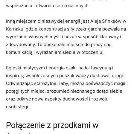
współczuciu i otwarciu serca na innych.
Inną miejscem o⁣ niezwykłej⁣ energii jest Aleja Sfinksów w
Karnaku,⁤ gdzie koncentracja siły czakr gardła⁣ pozwala na ​
wyrażanie własnych myśli i uczuć w sposób klarowny i⁢
zdecydowany. To doskonałe miejsce do pracy⁣ nad
komunikacją i ‍wyrażaniem siebie w otoczeniu.
Egipski mistycyzm i energia⁢ czakr ​nadal⁤ fascynują i
inspirują⁢ współczesnych poszukiwaczy duchowej drogi.
⁤Odwiedzając⁣ starożytne Teby, można doświadczyć ‌magii i⁤
potęgi tych ‌miejsc, zrozumieć nieznanego⁢ dotąd siebie
oraz ⁢odkryć nowe​ aspekty⁤ duchowości i rozwoju⁣
osobistego.
Połączenie z‌ przodkami w