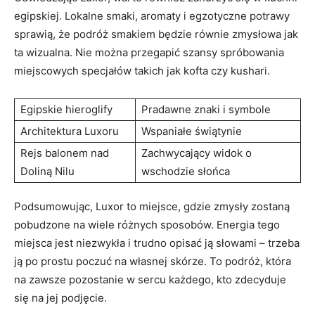
egipskiej. Lokalne smaki, aromaty‍ i egzotyczne potrawy
sprawią,⁣ że podróż smakiem będzie ⁤równie zmysłowa jak
ta ‌wizualna. ‌Nie można przegapić szansy ⁣spróbowania
miejscowych specjałów ⁢takich jak kofta‍ czy kushari.
Egipskie hieroglify
Pradawne ⁣znaki i symbole
Architektura Luxoru
Wspaniałe świątynie
Rejs balonem nad
Zachwycający ⁤widok o⁣
Doliną Nilu
wschodzie słońca
Podsumowując, Luxor to miejsce, ⁤gdzie zmysły zostaną
pobudzone ​na ‌wiele różnych⁤ sposobów. Energia⁢ tego
miejsca jest niezwykła i trudno opisać ją‌ słowami – trzeba
ją ⁢po ​prostu poczuć na ​własnej skórze. To podróż, ⁤która
na ​zawsze⁤ pozostanie⁤ w⁢ sercu każdego, kto‍ zdecyduje
się na jej podjęcie.