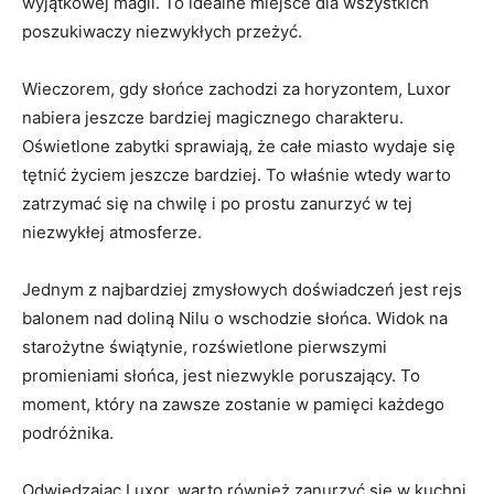
wyjątkowej magii. To idealne miejsce dla⁢ wszystkich
poszukiwaczy niezwykłych przeżyć.
Wieczorem, gdy słońce ⁣zachodzi za‌ horyzontem, ‌Luxor
⁣nabiera jeszcze bardziej magicznego charakteru. ​
Oświetlone zabytki sprawiają, że całe miasto wydaje się​
tętnić⁤ życiem jeszcze bardziej.⁣ To właśnie wtedy warto
zatrzymać się na‍ chwilę i po prostu⁣ zanurzyć w ​tej
niezwykłej atmosferze.
Jednym z​ najbardziej ⁢zmysłowych‍ doświadczeń‌ jest rejs
balonem ⁢nad doliną⁢ Nilu o⁢ wschodzie słońca. Widok ⁤na
starożytne świątynie, rozświetlone pierwszymi
promieniami słońca,⁢ jest‍ niezwykle poruszający. To⁤
moment, który na zawsze zostanie⁣ w pamięci ⁤każdego
podróżnika.
Odwiedzając Luxor, warto również‌ zanurzyć⁤ się w ​kuchni⁣