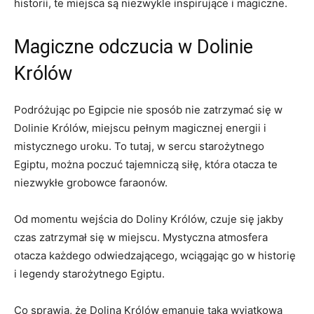
historii, te miejsca są ‌niezwykle inspirujące ⁤i⁤ magiczne.
Magiczne odczucia w Dolinie⁤
Królów
Podróżując po ​Egipcie nie sposób⁣ nie​ zatrzymać się‌ w ​
Dolinie Królów, miejscu‌ pełnym magicznej energii⁣ i⁤
mistycznego uroku.⁣ To tutaj, ‌w sercu starożytnego
Egiptu, można ‌poczuć⁢ tajemniczą siłę, która otacza te
⁢niezwykłe grobowce ‍faraonów.
Od momentu wejścia‌ do Doliny ⁢Królów, czuje się ​jakby
czas zatrzymał się w ⁤miejscu. Mystyczna atmosfera
otacza każdego odwiedzającego, wciągając go w historię
i legendy‌ starożytnego ‌Egiptu.
Co​ sprawia,⁤ że⁢ Dolina⁣ Królów emanuje taką‌ wyjątkową