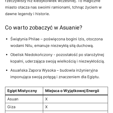
⁤rzeczywisty niż kiedykolwiek wcześniej. To magiczne
miasto otacza nas swoimi‍ ramionami,⁤ tchnąc życiem‌ w
dawne legendy i historie.
Co warto ⁤zobaczyć w ⁢Asuanie?
Świątynia ‍Philae – poświęcona bogini⁤ Izis, otoczona⁢
wodami Nilu, emanuje niezwykłą siłą ​duchową.
Obelisk Niedokończony ⁢- pozostałość po starożytnej
kopalni, uderzająca swoją wielkością i niezwykłością.
Asuańska Zapora Wysoka – budowla inżynieryjna
imponująca swoją potęgą i ⁢znaczeniem dla Egiptu.
Egipt Mistyczny
Miejsca ⁣o Wyjątkowej Energii
Asuan
X
Giza
X