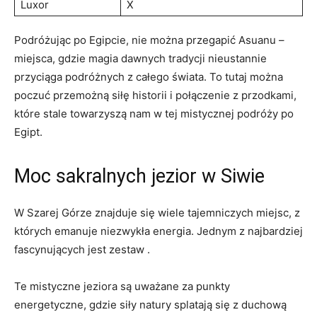
Luxor
X
Podróżując po Egipcie, nie można przegapić Asuanu –
⁤miejsca, gdzie magia dawnych tradycji ⁣nieustannie
⁤przyciąga ⁣podróżnych z całego świata. To tutaj można
poczuć przemożną siłę historii i⁢ połączenie ⁤z przodkami,
⁣które ⁣stale ⁤towarzyszą ‌nam‌ w ‍tej ​mistycznej podróży ⁢po
Egipt.
Moc ‌sakralnych jezior w Siwie
W Szarej Górze znajduje się wiele ​tajemniczych miejsc, z
których emanuje niezwykła⁤ energia. ⁢Jednym‍ z ⁢najbardziej
fascynujących jest zestaw .
Te mistyczne⁢ jeziora są uważane za punkty
energetyczne, ‍gdzie siły‌ natury splatają się z duchową