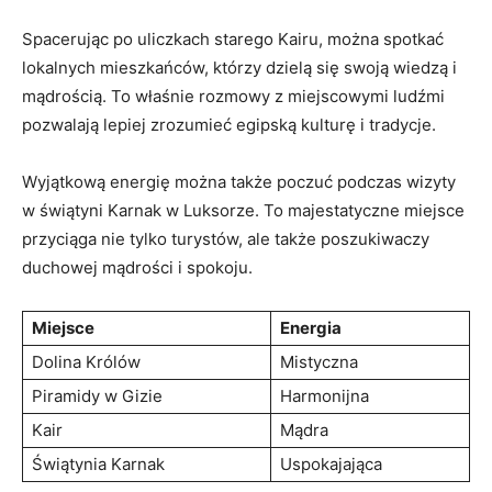
Spacerując ⁣po uliczkach starego Kairu, ‍można spotkać
lokalnych mieszkańców,⁢ którzy dzielą ⁤się swoją wiedzą i
‍mądrością.​ To⁢ właśnie ⁤rozmowy z ⁣miejscowymi ludźmi
‍pozwalają lepiej ⁤zrozumieć egipską kulturę ‌i tradycje.
Wyjątkową‌ energię można⁤ także⁢ poczuć ​podczas wizyty​
w ‌świątyni Karnak ⁤w⁣ Luksorze. To​ majestatyczne miejsce
przyciąga⁤ nie tylko⁣ turystów, ale także poszukiwaczy
duchowej ‌mądrości ⁤i spokoju.
Miejsce
Energia
Dolina Królów
Mistyczna
Piramidy w⁢ Gizie
Harmonijna
Kair
Mądra
Świątynia Karnak
Uspokajająca