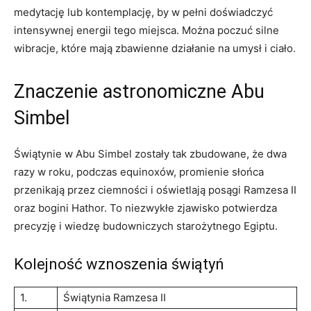
medytację⁢ lub kontemplację, by w pełni doświadczyć
intensywnej energii tego miejsca. Można poczuć silne
wibracje, które mają‍ zbawienne działanie na umysł i ‍ciało.
Znaczenie ​astronomiczne Abu
⁢Simbel
Świątynie w Abu​ Simbel ‌zostały‍ tak ‍zbudowane, że dwa
‌razy w ​roku,‍ podczas equinoxów, promienie słońca
przenikają​ przez ciemności i oświetlają ⁤posągi Ramzesa II
oraz bogini‍ Hathor.⁤ To⁢ niezwykłe zjawisko potwierdza
precyzję ‍i wiedzę ‍budowniczych starożytnego Egiptu.
Kolejność ⁣wznoszenia świątyń
1.
Świątynia Ramzesa II