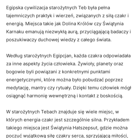
Egipska cywilizacja ⁣starożytnych Teb ⁣była pełna⁣
tajemniczych praktyk i wierzeń, związanych z siłą czakr⁢ i
energią. Miejsca takie jak Dolina Królów​ czy Świątynia
Karnaku emanują‍ niezwykłą aurą, przyciągającą ⁣badaczy ​i
poszukiwaczy duchowej wiedzy z całego świata.
Według starożytnych Egipcjan,⁣ każda ‌czakra odpowiadała
za⁣ inne aspekty życia ⁣człowieka. Żywioły, planety oraz
bogowie byli powiązani ​z konkretnymi⁣ punktami
energetycznymi, które można było ⁤pobudzać poprzez​
medytację, mantry czy ⁤rytuały. Dzięki‍ temu człowiek mógł⁣
osiągnąć harmonię wewnętrzną i kontakt ⁤z ‌boskością.
W starożytnych ⁢Tebach znajduje się wiele miejsc, w
których energia ‍czakr jest szczególnie silna. Przykładem​
takiego miejsca⁢ jest Świątynia Hatszepsut, gdzie ⁢można
poczuć wyjątkową siłę czakry serca, sprzyjającą miłości,