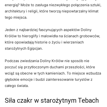
energią? Może to‍ zasługa niezwykłego połączenia sztuki,
architektury⁤ i religii, które tworzą niepowtarzalny ⁣klimat
tego miejsca.
Jeden z​ najbardziej fascynujących⁣ aspektów Doliny‍
Królów to hieroglify i malowidła ⁢na ścianach grobowców,
które opowiadają ⁢historie o życiu ⁢i wierzeniach
starożytnych⁢ Egipcjan.
Podczas zwiedzania Doliny⁣ Królów nie ‌sposób nie⁣
poczuć się⁢ przytłoczonym duchami⁣ przeszłości, które
wciąż są obecne ⁣w ‌tych kamieniach. To miejsce‌ wzbudza
głębokie ‌emocje i‍ budzi zainteresowanie ‌turystów⁣ z
całego świata.
Siła czakr w starożytnym Tebach