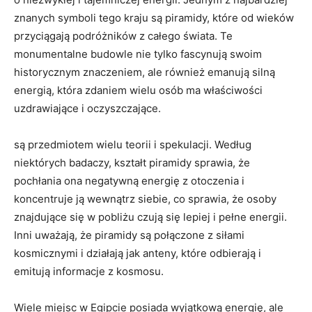
⁢znanych symboli⁢ tego kraju są piramidy, które od wieków
przyciągają podróżników z‍ całego⁤ świata. Te
monumentalne ‍budowle nie⁢ tylko fascynują swoim​
historycznym znaczeniem, ‌ale również⁢ emanują silną
energią, która zdaniem wielu osób ma⁢ właściwości
⁤uzdrawiające i oczyszczające.
są przedmiotem wielu teorii i spekulacji.⁤ Według
niektórych ‌badaczy, kształt piramidy ​sprawia, że
pochłania ona negatywną energię z ‍otoczenia i
koncentruje ją wewnątrz​ siebie, co sprawia, że osoby
⁣znajdujące się ‌w pobliżu ⁢czują się lepiej i pełne energii.
Inni ⁤uważają, że piramidy⁤ są połączone z siłami
⁤kosmicznymi i działają jak ⁤anteny, które odbierają‍ i
emitują informacje z kosmosu.
Wiele miejsc w Egipcie⁢ posiada wyjątkową energię, ale