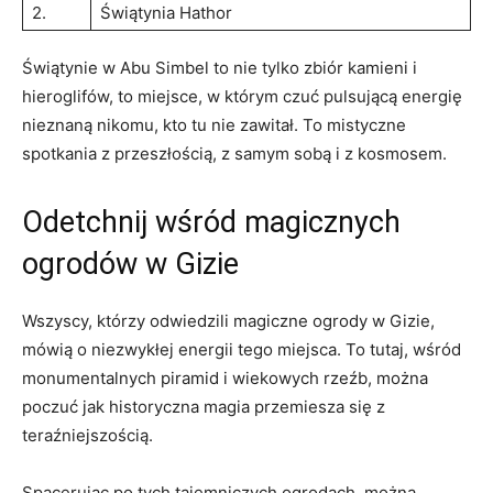
2.
Świątynia Hathor
Świątynie ⁤w⁢ Abu Simbel to nie⁢ tylko ​zbiór kamieni ​i
hieroglifów, to ⁢miejsce, ‌w którym czuć pulsującą‍ energię
nieznaną‍ nikomu, ⁤kto tu nie‌ zawitał.⁣ To mistyczne
spotkania⁣ z​ przeszłością, z samym sobą i z kosmosem.
Odetchnij wśród magicznych⁤
ogrodów⁤ w Gizie
Wszyscy,​ którzy ‌odwiedzili⁢ magiczne ogrody w Gizie,
mówią o ‍niezwykłej energii tego miejsca.⁣ To ​tutaj, wśród⁤
monumentalnych piramid ‍i wiekowych rzeźb, można
poczuć jak historyczna magia⁤ przemiesza się z
teraźniejszością.
Spacerując po tych tajemniczych ogrodach, można