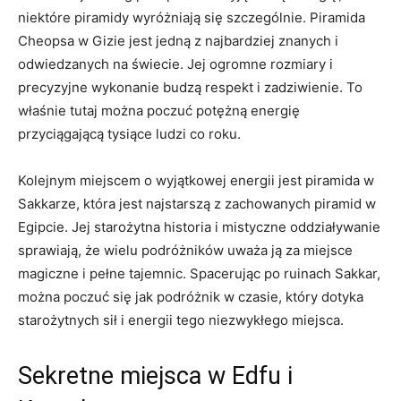
niektóre piramidy wyróżniają się szczególnie.⁢ Piramida
Cheopsa ⁤w ⁤Gizie jest jedną⁤ z‍ najbardziej znanych i
odwiedzanych⁢ na ‌świecie. Jej⁤ ogromne ⁤rozmiary ⁤i
precyzyjne‌ wykonanie ⁣budzą respekt i zadziwienie. To
właśnie ‍tutaj można poczuć potężną energię
przyciągającą tysiące ludzi co roku.
Kolejnym miejscem o wyjątkowej​ energii⁤ jest piramida w
Sakkarze, która jest najstarszą‍ z zachowanych piramid w
Egipcie. Jej ⁣starożytna‌ historia ⁤i mistyczne oddziaływanie
sprawiają, że wielu podróżników uważa ją ​za miejsce
magiczne i pełne⁣ tajemnic. Spacerując po ruinach Sakkar,
można poczuć się jak⁣ podróżnik w czasie, który dotyka
starożytnych sił ⁤i energii tego niezwykłego miejsca.
Sekretne miejsca ‌w Edfu i