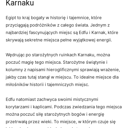
⁤Karnaku
Egipt⁢ to kraj bogaty⁤ w historię ⁣i tajemnice, które⁢
przyciągają podróżników ‌z całego⁢ świata. Jednym ‌z
⁢najbardziej fascynujących ⁣miejsc są Edfu i​ Karnak, które
⁣skrywają sekretne ⁤miejsca pełne wyjątkowej energii.
Wędrując po starożytnych​ ruinkach ⁤Karnaku, można
poczuć magię tego miejsca.‍ Starożytne‍ świątynie i‌
kolumny z napisami hieroglificznymi ‌sprawiają wrażenie,
jakby czas tutaj stanął w ‍miejscu. To idealne ⁤miejsce⁤ dla
miłośników historii i tajemniczych ⁢miejsc.
Edfu natomiast zachwyca‌ swoimi ⁢mistycznymi
korytarzami i kaplicami. Podczas zwiedzania tego⁤ miejsca
można poczuć ⁢siłę starożytnych bogów i energię‍
przetrwałą przez wieki. To miejsce, w którym ‌czuje się