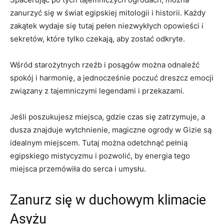
zanurzyć się‌ w świat egipskiej mitologii i historii.‍ Każdy
zakątek‌ wydaje się tutaj ‍pełen⁤ niezwykłych opowieści i
sekretów,⁣ które tylko ‍czekają, aby zostać odkryte.
Wśród starożytnych rzeźb ⁤i ‌posągów można ‌odnaleźć
spokój i harmonię, a jednocześnie poczuć dreszcz⁢ emocji
związany z tajemniczymi legendami i przekazami.
Jeśli poszukujesz‌ miejsca, ⁣gdzie czas się zatrzymuje, ⁤a
dusza znajduje wytchnienie, magiczne ​ogrody w‍ Gizie są⁢
idealnym miejscem. ⁣Tutaj⁢ można odetchnąć pełnią
egipskiego ​mistycyzmu ​i⁢ pozwolić, ‌by​ energia⁢ tego
miejsca przemówiła ⁣do serca i ⁢umysłu.
Zanurz się w duchowym klimacie
‍Asyżu