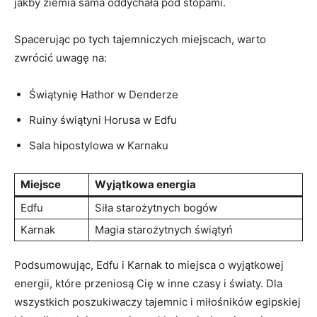
jakby​ ziemia sama ⁤oddychała pod stopami.
Spacerując po tych tajemniczych ⁤miejscach, warto
⁣zwrócić ​uwagę na:
Świątynię Hathor w Denderze
Ruiny świątyni ‌Horusa w​ Edfu
Sala hipostylowa w Karnaku
Miejsce
Wyjątkowa energia
Edfu
Siła starożytnych ‍bogów
Karnak
Magia‍ starożytnych⁤ świątyń
Podsumowując, Edfu i Karnak to miejsca⁢ o wyjątkowej
energii, które przeniosą Cię w inne ⁣czasy i światy. Dla
wszystkich poszukiwaczy tajemnic ⁤i miłośników egipskiej