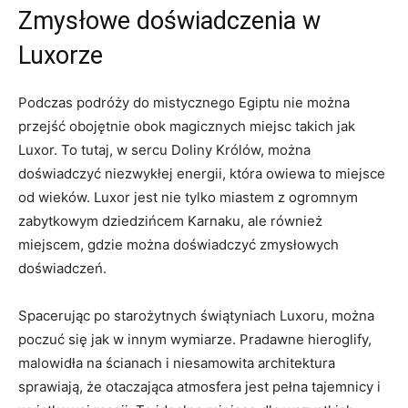
Zmysłowe ⁤doświadczenia‌ w
Luxorze
Podczas podróży do mistycznego Egiptu nie ​można
przejść obojętnie obok magicznych​ miejsc​ takich jak
Luxor. To tutaj,‍ w⁣ sercu Doliny Królów, ‍można
doświadczyć niezwykłej‌ energii, ⁢która owiewa to miejsce
od wieków. Luxor jest nie tylko miastem z ogromnym⁤
zabytkowym⁢ dziedzińcem Karnaku, ale również⁢
miejscem, gdzie można‍ doświadczyć⁢ zmysłowych
doświadczeń.
Spacerując po ⁤starożytnych świątyniach Luxoru, ⁣można‍
poczuć się jak w innym‌ wymiarze. Pradawne hieroglify,
malowidła na ścianach‍ i niesamowita architektura
sprawiają, że otaczająca atmosfera jest‌ pełna ⁣tajemnicy i