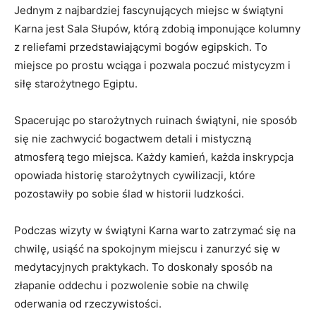
Jednym z najbardziej fascynujących miejsc w świątyni
Karna jest Sala Słupów, którą zdobią imponujące ‍kolumny
z⁣ reliefami przedstawiającymi bogów egipskich. ​To
miejsce po prostu wciąga ⁣i pozwala poczuć⁣ mistycyzm i
siłę starożytnego Egiptu.
Spacerując ⁤po starożytnych ‍ruinach świątyni, nie sposób
się nie ​zachwycić‍ bogactwem‌ detali ⁣i mistyczną⁢
atmosferą tego miejsca.‌ Każdy kamień, ⁣każda inskrypcja
opowiada historię starożytnych cywilizacji,‌ które
pozostawiły po sobie ślad w⁢ historii ludzkości.
Podczas wizyty w⁢ świątyni Karna warto zatrzymać się ​na⁢
chwilę, usiąść na spokojnym miejscu i zanurzyć się w
⁣medytacyjnych praktykach.‍ To doskonały sposób‌ na
złapanie oddechu i pozwolenie sobie na ​chwilę
‍oderwania od ⁢rzeczywistości.