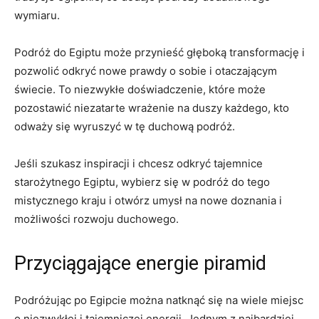
wymiaru.
Podróż ⁢do ⁣Egiptu może przynieść głęboką transformację i
pozwolić odkryć nowe prawdy o sobie i otaczającym
‍świecie. ⁢To niezwykłe doświadczenie, które może
pozostawić niezatarte‌ wrażenie na duszy każdego, kto
odważy się wyruszyć w tę‍ duchową podróż.
Jeśli szukasz inspiracji i chcesz odkryć tajemnice
starożytnego Egiptu, wybierz się w podróż do tego
mistycznego kraju i⁤ otwórz umysł na ​nowe doznania i
możliwości‌ rozwoju duchowego.
Przyciągające energie ⁤piramid
Podróżując po Egipcie można⁤ natknąć ‌się na ​wiele miejsc
⁤o niezwykłej i‌ tajemniczej⁣ energii. Jednym​ z najbardziej