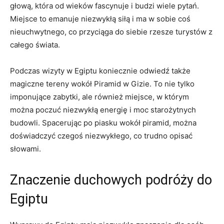
głową, która od wieków fascynuje‌ i budzi wiele ​pytań.
Miejsce⁣ to ‍emanuje ⁣niezwykłą siłą​ i ma w‌ sobie coś
nieuchwytnego, co przyciąga⁤ do siebie ‍rzesze‌ turystów z
całego świata.
Podczas wizyty w Egiptu koniecznie odwiedź także
magiczne ​tereny wokół ⁤Piramid w Gizie. ⁣To nie tylko
imponujące zabytki, ale ​również ⁢miejsce, ​w którym
można⁤ poczuć niezwykłą energię i ⁣moc starożytnych
budowli. Spacerując⁢ po ⁤piasku wokół⁢ piramid, można
doświadczyć czegoś niezwykłego, co trudno opisać⁢
słowami.
Znaczenie⁤ duchowych podróży ⁤do
Egiptu