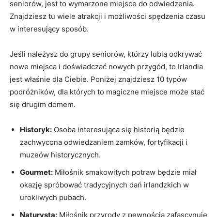
seniorów, ⁢jest to wymarzone ​miejsce do odwiedzenia.
⁢Znajdziesz tu wiele atrakcji i możliwości spędzenia ⁤czasu
w interesujący sposób.
Jeśli ​należysz‌ do‌ grupy seniorów,‌ którzy lubią ⁣odkrywać‌
nowe miejsca i⁢ doświadczać nowych przygód, to Irlandia⁤
jest właśnie dla Ciebie. Poniżej znajdziesz 10‍ typów
podróżników, dla ⁣których to magiczne⁤ miejsce może stać‌
się ​drugim domem.
Historyk:
Osoba interesująca się historią będzie⁣
zachwycona odwiedzaniem zamków, fortyfikacji i
muzeów ⁤historycznych.
Gourmet:
Miłośnik smakowitych potraw będzie miał
okazję spróbować tradycyjnych dań⁤ irlandzkich w
urokliwych pubach.
Naturysta:
Miłośnik przyrody⁤ z pewnością ⁤zafascynuje