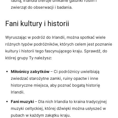
fauną, Irlandia oferuje unikalne gatunki roślin​ i
zwierząt do ​obserwacji i⁤ badania.
Fani ⁣kultury i historii
Wyruszając ​w podróż⁤ do Irlandii,‌ można spotkać wiele
różnych typów podróżników, których celem jest⁢ poznanie
kultury i ⁢historii‍ tego ⁣fascynującego⁤ kraju. Sprawdź, do‍
której ⁤grupy Ty należysz:
Miłośnicy zabytków
– Ci ​podróżnicy uwielbiają
zwiedzać starożytne ​zamki,‌ ruiny opactw i inne
historyczne miejsca, aby ‌poznać bogatą historię⁤
Irlandii.
Fani ⁣muzyki
– Dla ⁤nich Irlandia to kraina tradycyjnej‍
muzyki ‍celtyckiej, której dźwięki można ⁤usłyszeć w
⁤pubach w każdym zakątku kraju.