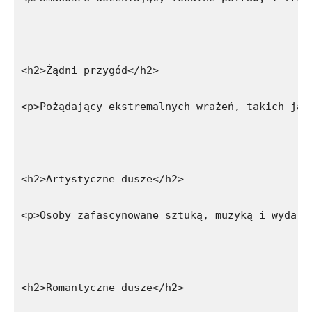
<h2>Żądni przygód</h2>
<p>Pożądający ekstremalnych wrażeń, takich jak
<h2>Artystyczne dusze</h2>
<p>Osoby zafascynowane sztuką, muzyką i wydarz
<h2>Romantyczne dusze</h2>