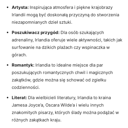
Artysta:
Inspirująca atmosfera i piękne krajobrazy
‍Irlandii ⁢mogą być doskonałą ‌przyczyną do stworzenia
⁢niezapomnianych dzieł⁢ sztuki.
Poszukiwacz przygód:
‍Dla osób ⁣szukających⁣
adrenaliny,​ Irlandia oferuje wiele aktywności, takich jak
surfowanie na ⁢dzikich plażach czy wspinaczka w
górach.
Romantyk:
⁤Irlandia to idealne ⁤miejsce dla par
poszukujących romantycznych chwil ⁣i magicznych
zakątków, gdzie można się schować od zgiełku
⁣codzienności.
Literat:
Dla ‌wielbicieli literatury, Irlandia ⁢to ‍kraina
Jamesa Joyce’a, Oscara⁢ Wilde’a i‍ wielu innych
‌znakomitych ⁢pisarzy, których​ ślady można podążać w
różnych ‌zakątkach kraju.