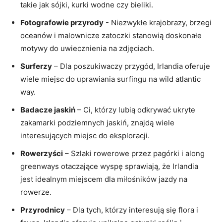
takie jak⁢ sójki,‌ kurki wodne ⁤czy bieliki.
Fotografowie przyrody
‍- Niezwykłe krajobrazy, ‌brzegi
‍oceanów ‍i​ malownicze zatoczki stanowią doskonałe
motywy ⁢do ⁢uwiecznienia na zdjęciach.
Surferzy
– Dla poszukiwaczy przygód, ‌Irlandia oferuje
wiele⁢ miejsc do‍ uprawiania surfingu​ na wild atlantic
way.
Badacze jaskiń
– Ci, którzy lubią odkrywać ukryte
zakamarki podziemnych jaskiń, znajdą ‍wiele
interesujących miejsc do eksploracji.
Rowerzyści
– Szlaki rowerowe przez pagórki ​i ​along
greenways‌ otaczające wyspę sprawiają, że Irlandia
jest ​idealnym miejscem dla miłośników jazdy na⁢
rowerze.
Przyrodnicy
– Dla tych,⁢ którzy interesują się flora⁣ i