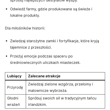
spróbuj najlepszych⁢ destylatów ⁢wyspy.
Odwiedź⁣ farmy, gdzie produkowane są świeże i
lokalne produkty.
Dla ⁤miłośników historii:
Zwiedzaj starożytne⁣ zamki i ​fortyfikacje,​ które kryją
tajemnice z ‌przeszłości.
Przeżyj emocje podczas spaceru⁣ po
średniowiecznych uliczkach miasteczek.
Lubiący
Zalecane atrakcje
Zwiedzaj zielone wzgórza, przełomy i
Przyrodę
malownicze wybrzeża.
Głodni‍
Spróbuj swoich sił w tradycyjnym tańcu
wrażeń
irlandzkim.