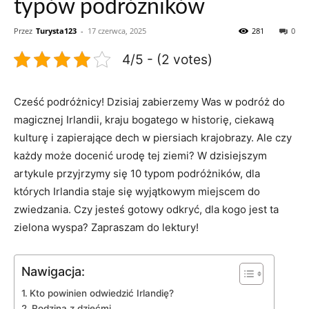
typów podróżników
Przez
Turysta123
-
17 czerwca, 2025
281
0
4/5 - (2 votes)
Cześć podróżnicy! Dzisiaj zabierzemy ‍Was w podróż do
magicznej Irlandii, kraju bogatego w historię, ​ciekawą
kulturę i zapierające ‍dech w ⁣piersiach krajobrazy. ⁢Ale ⁢czy
każdy‌ może docenić urodę tej ziemi? W dzisiejszym
artykule przyjrzymy się 10 typom ‌podróżników, dla
których Irlandia ​staje się wyjątkowym miejscem do
⁢zwiedzania. Czy​ jesteś gotowy odkryć,‌ dla​ kogo jest ta
zielona ⁢wyspa? Zapraszam do‌ lektury!
Nawigacja:
Kto‍ powinien‍ odwiedzić⁢ Irlandię?
Rodzina⁣ z dziećmi