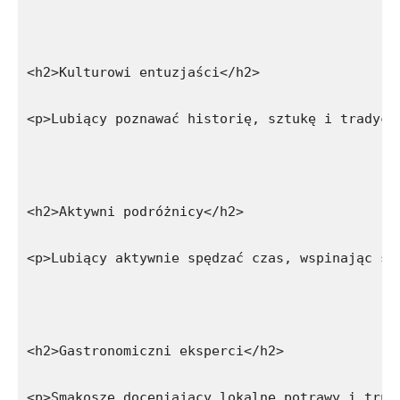
<h2>Kulturowi entuzjaści</h2>
<p>Lubiący poznawać historię, sztukę i tradycj
<h2>Aktywni podróżnicy</h2>
<p>Lubiący aktywnie spędzać czas, wspinając si
<h2>Gastronomiczni eksperci</h2>
<p>Smakosze doceniający lokalne potrawy i trun