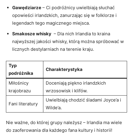
Gawędziarze
– ‌Ci podróżnicy uwielbiają słuchać
opowieści irlandzkich, zanurzając się ⁤w folklorze i
legendach ‍tego ⁣magicznego miejsca.
Smakosze whisky
⁣ – Dla ⁣nich Irlandia to‌ kraina
najwyższej jakości whisky, którą można spróbować w
licznych destylarniach na terenie kraju.
Typ
Charakterystyka
⁤podróżnika
Miłośnicy
Doceniają piękno irlandzkich
krajobrazu
wrzosowisk i klifów.
Uwielbiają chodzić śladami Joyce’a i
Fani literatury
Wilde’a.
Nie ważne, do której grupy należysz – Irlandia ma ‌wiele
do ​zaoferowania dla każdego fana kultury i historii!