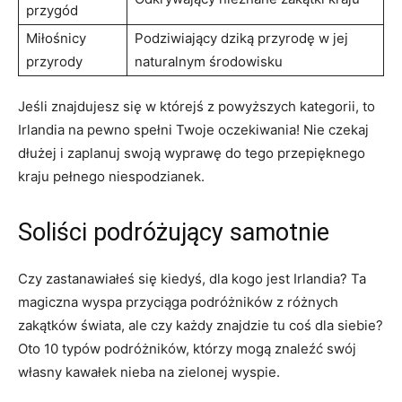
przygód
Miłośnicy
Podziwiający ⁢dziką przyrodę⁢ w jej​
przyrody
naturalnym‍ środowisku
Jeśli znajdujesz się ⁢w którejś z powyższych kategorii, to⁢
Irlandia na ‌pewno spełni Twoje ‌oczekiwania! Nie‌ czekaj
⁢dłużej i zaplanuj swoją wyprawę⁤ do tego przepięknego
kraju pełnego⁣ niespodzianek.
Soliści⁤ podróżujący​ samotnie
Czy⁣ zastanawiałeś się kiedyś, dla​ kogo jest‌ Irlandia? Ta
‍magiczna wyspa przyciąga podróżników z różnych
zakątków świata, ale​ czy ‍każdy​ znajdzie tu coś dla siebie?
Oto 10 typów‌ podróżników, którzy mogą znaleźć swój
własny kawałek nieba na zielonej wyspie.