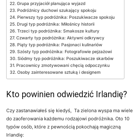
Grupa ⁢przyjaciół​ planująca wyjazd
Podróżnicy duchowi szukający spokoju
Pierwszy typ podróżnika: Poszukiwacze ​spokoju
Drugi⁣ typ‍ podróżnika: Miłośnicy historii
Trzeci typ ​podróżnika: Smakosze kultury
Czwarty typ⁣ podróżnika: Aktywni odkrywcy
Piąty⁢ typ podróżnika: Pasjonaci kulinariów
Szósty typ‌ podróżnika: Fotografowie pejzażowi
Siódmy typ podróżnika:⁤ Poszukiwacze skarbów
Pracownicy ‍zmotywowani chęcią odpoczynku
Osoby ​zainteresowane⁣ sztuką i⁢ designem
Kto‍ powinien‍ odwiedzić⁢ Irlandię?
Czy zastanawiałeś ⁤się‍ kiedyś, ​ Ta⁢ zielona wyspa​ ma‍ wiele
do zaoferowania każdemu‌ rodzajowi podróżnika. Oto ⁤10
typów osób, które z pewnością ‍pokochają‌ magiczną
‍Irlandię: