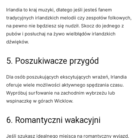
Irlandia‍ to ⁣kraj muzyki, dlatego ⁢jeśli jesteś fanem
tradycyjnych ⁣irlandzkich melodii czy zespołów folkowych,
⁢na ⁤pewno nie będziesz się nudził. Skocz do ‍jednego z
⁣pubów i posłuchaj ⁣na⁤ żywo wielbłądów irlandzkich
dźwięków.
5. ⁣Poszukiwacze przygód
Dla ⁤osób⁤ poszukujących ekscytujących​ wrażeń, ⁤Irlandia
oferuje wiele⁤ możliwości aktywnego⁣ spędzania czasu.
Wypróbuj surfowanie‌ na zachodnim wybrzeżu lub⁢
wspinaczkę w górach ‌Wicklow.
6. Romantyczni ‌wakacyjni
Jeśli szukasz idealnego miejsca ⁣na ‌romantyczny ⁣wyjazd,‍