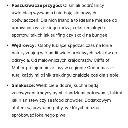
Poszukiwacze przygód:
Ci śmiali podróżnicy
uwielbiają wyzwania i nie boją‍ się nowych⁤
doświadczeń.‌ Dla nich Irlandia to idealne miejsce do ​
uprawiania wszelkiego rodzaju‌ ekstremalnych
sportów, takich ⁢jak ‌surfing⁤ czy skoki⁤ na⁣ bungee.
Wędrowcy:
​ Osoby lubiące spędzać czas na⁤ łonie
natury znajdą w Irlandii wiele⁣ urokliwych⁤ szlaków do
odkrycia.​ Od⁢ malowniczych​ krajobrazów ‌Cliffs of
Moher po tajemnicze⁣ lasy w regionie Connemara –
tutaj każdy ‌miłośnik⁢ trekkingu znajdzie coś ⁤dla siebie.
Smakosze:
‍Wielbiciele dobrej kuchni⁣ będą
zachwyceni tradycyjnymi irlandzkimi potrawami, ‍takimi‌
jak Irish​ stew czy seafood ​chowder. Dodatkowym‌
atutem są przytulne puby, ⁤w których można
‌spróbować lokalnego‌ piwa.