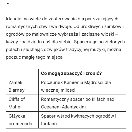
Irlandia ‍ma wiele do zaoferowania dla par⁣ szukających
romantycznych chwil we dwoje. Od urokliwych⁢ zamków i
ogrodów po malownicze ⁤wybrzeża i​ zaciszne wioski –
każdy​ znajdzie tu coś‌ dla ‍siebie. Spacerując po zielonych
polach ​i słuchając ‍dźwięków ⁣tradycyjnej⁢ muzyki, można
poczuć ‍magię tego miejsca.
Co ​mogą zobaczyć i zrobić?
Zamek
Pocałunek Kamienia⁣ Mądrości ‌dla‍
Blarney
wiecznej miłości
Cliffs of
Romantyczny spacer po klifach nad ​
⁤Moher
Oceanem Atlantyckim
Giżycka
Spacer‍ wśród kwitnących ogrodów i⁤
promenada
fontann