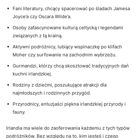
Fani ⁢literatury, chcący ⁢spacerować ⁤po śladach Jamesa
Joyce’a czy Oscara Wilde’a.
Osoby ⁤zafascynowane kulturą celtycką ⁤i legendami
związanych ⁢z ​tą krainą.
Aktywni podróżnicy,‍ lubiący wspinaczkę po klifach⁤
Moher czy​ surfowanie⁤ na zachodnim wybrzeżu.
Gurmandzi, którzy​ chcą skosztować tradycyjnych dań
kuchni irlandzkiej.
Rodziny z⁤ dziećmi, poszukujące atrakcji dla
najmłodszych‍ i⁣ rodzinnych przygód.
Przyrodnicy,‌ entuzjaści piękna irlandzkiej​ przyrody i
‌fauny.
Irlandia ‌ma wiele⁤ do⁣ zaoferowania każdemu z tych⁢ typów
podróżników.‌ Bez ‍względu ⁢na ⁢to,‌ kim jesteś i czego