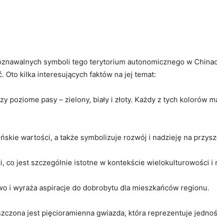
oznawalnych symboli tego terytorium autonomicznego w Chinach. 
Oto ⁢kilka interesujących faktów na ⁣jej temat:
zy poziome pasy – zielony, biały i⁢ złoty. Każdy z tych kolorów
ńskie wartości, a‌ także symbolizuje rozwój i nadzieję na przys
i,⁣ co ‍jest szczególnie istotne w kontekście ‍wielokulturowości
two i wyraża ​aspiracje do dobrobytu dla mieszkańców regionu.
szczona jest pięcioramienna gwiazda, która reprezentuje jedność