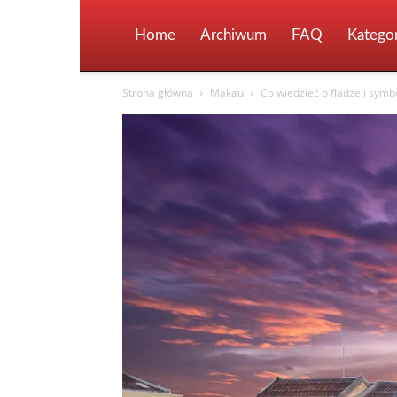
Home
Archiwum
FAQ
Kategor
Strona główna
Makau
Co wiedzieć o fladze i sym