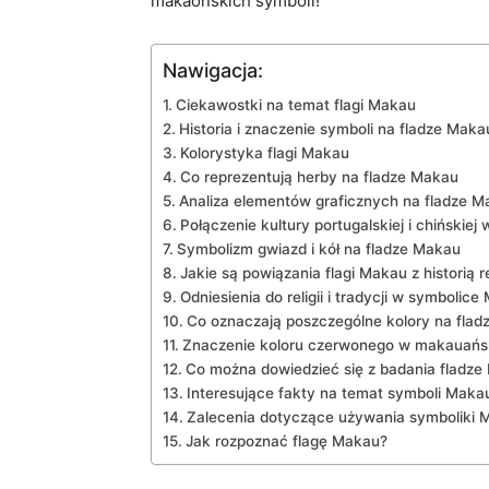
makaońskich symboli!
Nawigacja:
Ciekawostki na ⁢temat flagi Makau
Historia i znaczenie symboli na fladze Maka
Kolorystyka flagi Makau
Co reprezentują herby na fladze Makau
Analiza elementów graficznych na fladze M
Połączenie kultury portugalskiej i chińskie
Symbolizm gwiazd i⁢ kół na fladze⁤ Makau
Jakie są powiązania flagi Makau z historią 
Odniesienia do religii i tradycji w symbolic
Co oznaczają poszczególne kolory⁢ na fla
Znaczenie koloru czerwonego w makauańsk
Co można dowiedzieć się⁤ z badania fladz
Interesujące‍ fakty na temat symboli Maka
Zalecenia⁢ dotyczące używania symboliki 
Jak rozpoznać flagę Makau?