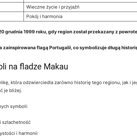
Wieczne życie i przyjaźń
Pokój i‌ harmonia
 20 grudnia⁣ 1999 roku, gdy region ⁤został przekazany z powro
 zainspirowana flagą Portugalii, co symbolizuje długą historię 
oli na fladze Makau
likę, która odzwierciedla zarówno historię tego regionu, jak i 
je ⁣bliżej.
nych symboli:
 i szlachetność
ystości i harmonii