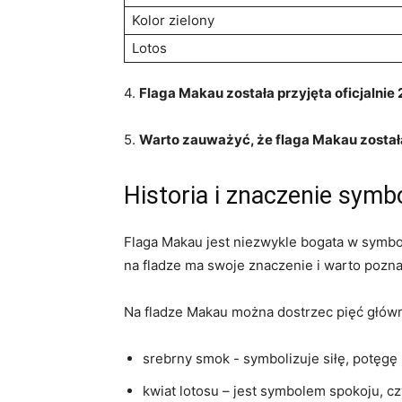
Kolor zielony
Lotos
4.
Flaga Makau została ⁣przyjęta oficjalnie
5.
Warto ‌zauważyć,⁣ że flaga Makau została
Historia i znaczenie symb
Flaga Makau jest ⁤niezwykle bogata w⁢ symbo
na fladze ma swoje znaczenie ⁤i⁣ warto poznać 
Na fladze Makau można dostrzec pięć głów
srebrny smok -⁤ symbolizuje siłę, potęgę
kwiat lotosu – jest symbolem‍ spokoju, cz