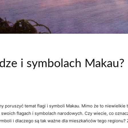
adze i symbolach Makau?
śmy poruszyć temat flagi i symboli Makau.⁣ Mimo że⁣ to niewielkie
że w swoich flagach i symbolach narodowych. Czy wiecie, co ozn
symboli i dlaczego są tak ważne dla mieszkańców tego regionu? Z