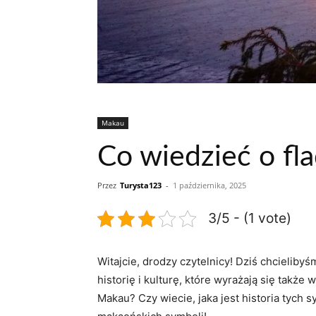
Makau
Co wiedzieć o fl
Przez
Turysta123
-
1 października, 2025
3/5 - (1 vote)
Witajcie, drodzy​ czytelnicy! Dziś chcieliby
historię i kulturę, które wyrażają ⁢się tak
Makau? Czy wiecie, jaka jest historia ⁤tych 