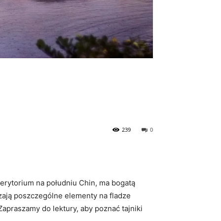
239
0
 terytorium na południu Chin, ma ⁣bogatą
aczają poszczególne elementy na fladze
apraszamy do lektury,⁢ aby poznać tajniki⁤