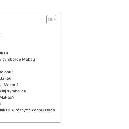
u
akau
j w symbolice Makau
regionu?
e Makau
dze Makau?
iej symbolice
e Makau?
u
Makau w różnych⁢ kontekstach