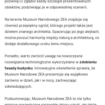
pozwolą ⁢Ci⁢ zgłębić każdy szczegół prezentowanych
obiektów,⁣ podziwiając je w odpowiedniej​ scenerii.
Na terenie⁢ Muzeum⁤ Narodowego ZEA znajduje się
również przepiękny ogród, którego projekt także jest
dziełem‍ znanego ​architekta. Spacerując po jego alejkach,
można poczuć harmonię między ‍naturą a architekturą, co
‍dodaje dodatkowego‍ uroku temu miejscu.
Ponadto, warto‌ zwrócić uwagę ⁢na nowoczesne
rozwiązania technologiczne wykorzystane w
zdobieniu⁢
fasady ​budynku
. Innowacyjne oświetlenie sprawia, że
⁣Muzeum Narodowe ZEA prezentuje się wyjątkowo⁤
zarówno‌ w dzień, jak i w nocy, zachwycając
odwiedzających.
Podsumowując, Muzeum ⁣Narodowe ZEA to‌ nie‌ tylko
miejsce prezentujące niezwykłe zbiory⁢ sztuki,⁣ ale także