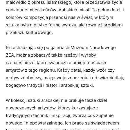
malowidło z okresu ‌islamskiego, które ⁢przedstawia życie
codzienne ​mieszkańców ⁣arabskich miast. Ta ⁢pełna detali i
kolorów kompozycja‌ przenosi nas w⁤ świat, w ⁣którym⁢
sztuka była⁣ nie tylko formą wyrazu, ale również ‌środkiem
⁤przekazu kulturowego.
Przechadzając się po galeriach Muzeum Narodowego
ZEA, można⁣ zobaczyć także rzeźby i wyroby
rzemieślnicze, które‍ świadczą ​o umiejętnościach
artystów z tego regionu. Każdy detal, każdy wzór czy
motyw zdobniczy, mają swoje znaczenie i ‍odzwierciedlają
bogactwo tradycji i historii‍ arabskiej sztuki.
W kolekcji sztuki arabskiej nie brakuje także dzieł
nowoczesnych ​artystów, którzy korzystając z
tradycyjnych technik i inspiracji, tworzą coś ‌zupełnie⁤
nowego i niepowtarzalnego. Ich prace są ​świadectwem⁢