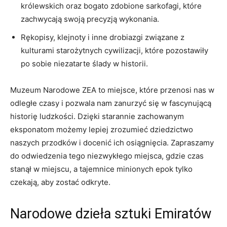
królewskich ⁢oraz ‍bogato zdobione ⁣sarkofagi, które
zachwycają​ swoją precyzją wykonania.
Rękopisy, klejnoty i inne​ drobiazgi związane z
kulturami starożytnych‍ cywilizacji, ⁤które ⁢pozostawiły
po ⁢sobie niezatarte ‍ślady w historii.
Muzeum‌ Narodowe ZEA to miejsce, które przenosi nas w
odległe ‌czasy i pozwala ‌nam‍ zanurzyć się w fascynującą
historię ludzkości. ⁣Dzięki starannie zachowanym
eksponatom możemy lepiej ⁢zrozumieć dziedzictwo‌
naszych przodków i ‌docenić ich​ osiągnięcia. Zapraszamy
do⁢ odwiedzenia tego niezwykłego miejsca, gdzie ‌czas
stanął w miejscu, a tajemnice ​minionych epok tylko
czekają, aby ⁢zostać odkryte.
Narodowe ​dzieła sztuki Emiratów