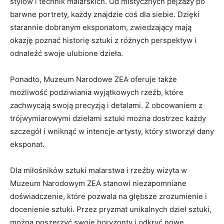
stylów i ​technik malarskich. ‌Od ‍mistycznych pejzaży po
barwne portrety, każdy‍ znajdzie coś dla siebie. Dzięki
starannie dobranym‍ eksponatom,⁢ zwiedzający mają ​
okazję poznać historię sztuki z różnych ‌perspektyw i
odnaleźć swoje ulubione dzieła.
Ponadto, Muzeum Narodowe ZEA oferuje także
możliwość podziwiania wyjątkowych rzeźb, które
zachwycają swoją precyzją ‍i detalami. Z‌ obcowaniem z
trójwymiarowymi dziełami sztuki ⁤można​ dostrzec każdy
szczegół i wniknąć⁤ w intencje artysty, ⁣który stworzył dany
eksponat.
Dla miłośników sztuki ⁣malarstwa i rzeźby wizyta​ w ​
Muzeum Narodowym ZEA stanowi niezapomniane
⁢doświadczenie, które pozwala na głębsze zrozumienie i
docenienie sztuki. Przez pryzmat unikalnych dzieł sztuki,
można poszerzyć swoje horyzonty i odkryć nowe