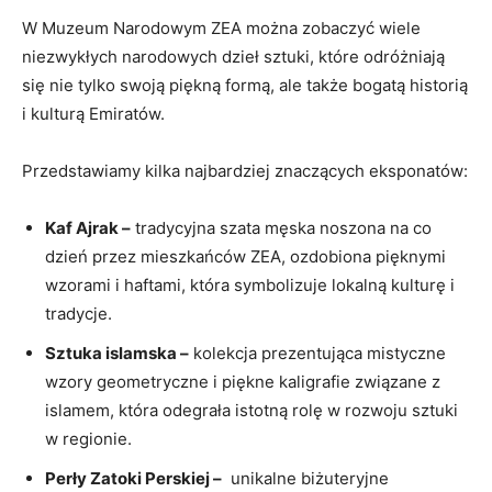
W Muzeum Narodowym ZEA można zobaczyć wiele
niezwykłych narodowych dzieł sztuki, które odróżniają
się ‌nie tylko swoją piękną‌ formą,‍ ale⁢ także bogatą⁢ historią
i kulturą Emiratów.
Przedstawiamy kilka najbardziej znaczących eksponatów:
Kaf‌ Ajrak⁤ –
​tradycyjna szata męska ‍noszona na co⁤
dzień przez ‌mieszkańców​ ZEA, ozdobiona pięknymi
wzorami i haftami, która‍ symbolizuje lokalną kulturę i⁣
tradycje.
Sztuka ⁤islamska –
kolekcja ⁢prezentująca ⁢mistyczne⁤
wzory geometryczne i piękne kaligrafie związane ⁢z
islamem, ⁤która odegrała istotną⁢ rolę w rozwoju ⁢sztuki
w⁢ regionie.
Perły Zatoki Perskiej –
⁤ unikalne biżuteryjne