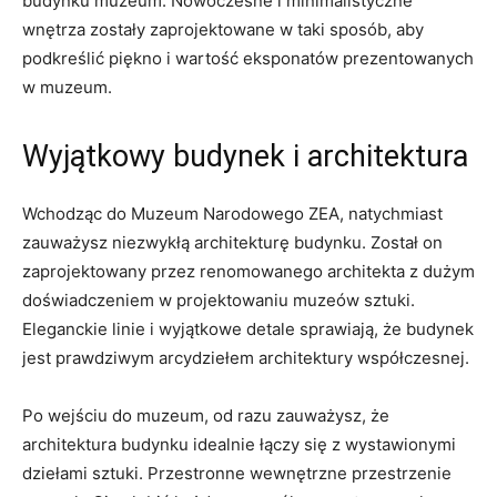
budynku muzeum. ⁢Nowoczesne ‌i minimalistyczne
wnętrza zostały zaprojektowane w taki sposób, aby
⁢podkreślić⁣ piękno ⁣i wartość eksponatów ‌prezentowanych
w muzeum.
Wyjątkowy budynek ⁢i architektura
Wchodząc ‌do Muzeum Narodowego ZEA, natychmiast
zauważysz ​niezwykłą ⁤architekturę ‌budynku. Został⁤ on
zaprojektowany przez ⁤renomowanego architekta z ‍dużym⁤
doświadczeniem w projektowaniu muzeów sztuki.
Eleganckie ‌linie ‌i wyjątkowe detale sprawiają, ⁢że⁢ budynek
​jest prawdziwym⁤ arcydziełem‌ architektury współczesnej.
Po wejściu ‍do muzeum, od razu ‌zauważysz, że
architektura budynku idealnie łączy się z wystawionymi
dziełami sztuki. Przestronne‍ wewnętrzne przestrzenie