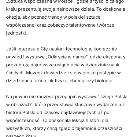
„Sztuka współczesna w⁣ Polsce”, ‍gdzie artyści z⁣ całego
kraju prezentują swoje najnowsze ⁤dzieła. To doskonała
okazja, aby poznać trendy w polskiej sztuce
współczesnej oraz zobaczyć talentowane twórcze
jednostki.
Jeśli interesuje Cię nauka ​i technologia, koniecznie
odwiedź wystawę „Odkrycia w nauce”, gdzie eksponaty
prezentują ⁤najnowsze osiągnięcia w dziedzinie⁢ nauk
ścisłych. Możesz dowiedzieć ​się więcej o postępie w
dziedzinach ⁤takich jak fizyka, chemia ‍czy biologia.
Na pewno nie możesz ‌przegapić wystawy ‍”Dzieje ⁣Polski
w obrazach”, która‍ przedstawia ⁢kluczowe⁣ wydarzenia ‍z⁣
historii Polski od czasów⁣ najdawniejszych aż​ po
współczesność.‍ To doskonała⁤ lekcja historii dla
wszystkich, ⁣którzy chcą ‌zgłębić tajemnice przeszłości
naszego kraju.