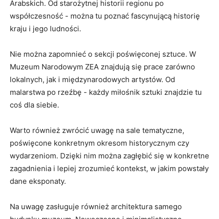
Arabskich. Od starożytnej​ historii⁣ regionu po
współczesność ‌- można ​tu poznać‍ fascynującą historię
kraju i jego ludności.
Nie można zapomnieć⁢ o sekcji poświęconej sztuce. W⁣
Muzeum Narodowym ‍ZEA znajdują się prace zarówno
lokalnych, ⁣jak i ​międzynarodowych ​artystów. Od
malarstwa ‍po rzeźbę -​ każdy miłośnik sztuki ​znajdzie tu⁢
coś dla siebie.
Warto również zwrócić‌ uwagę na sale tematyczne,⁢
poświęcone ‌konkretnym‍ okresom historycznym czy
wydarzeniom.⁣ Dzięki nim ⁤można zagłębić się w konkretne
zagadnienia i ‌lepiej zrozumieć kontekst,⁢ w jakim​ powstały
dane eksponaty.
Na⁤ uwagę ‌zasługuje również architektura samego