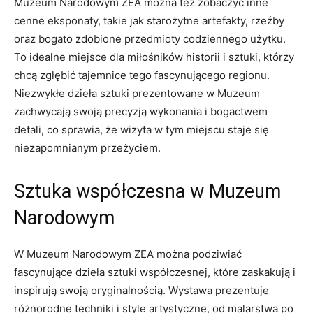
Muzeum Narodowym ZEA można⁣ też zobaczyć inne
cenne eksponaty, takie jak starożytne artefakty, rzeźby⁤
oraz bogato zdobione przedmioty​ codziennego użytku.
To idealne miejsce dla miłośników historii i‍ sztuki, którzy
chcą zgłębić tajemnice tego fascynującego regionu.
Niezwykłe⁢ dzieła ‍sztuki prezentowane w⁣ Muzeum
zachwycają swoją precyzją ‌wykonania i bogactwem⁢
detali,⁤ co sprawia, ​że wizyta w tym miejscu staje się
niezapomnianym ‍przeżyciem.
Sztuka współczesna‍ w⁤ Muzeum
Narodowym
W Muzeum⁢ Narodowym ZEA można podziwiać⁤
fascynujące dzieła sztuki​ współczesnej, które zaskakują i
inspirują ⁤swoją oryginalnością. Wystawa prezentuje
różnorodne techniki‌ i style artystyczne, od malarstwa po