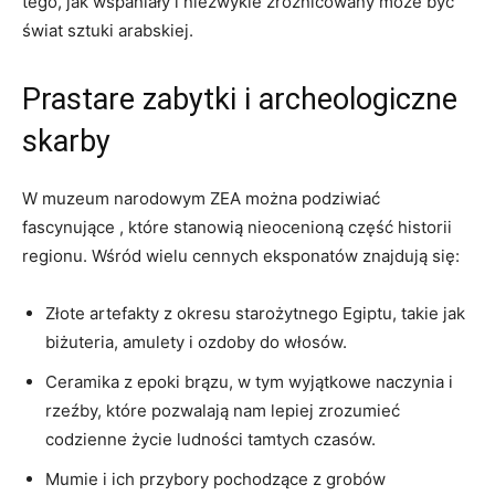
tego, jak ​wspaniały i niezwykle ‍zróżnicowany może⁣ być‌
świat sztuki arabskiej.
Prastare zabytki i archeologiczne
skarby
W muzeum narodowym ZEA można ‌podziwiać
fascynujące⁣ , które stanowią nieocenioną część ⁤historii
regionu. Wśród wielu cennych eksponatów znajdują się:
Złote artefakty z okresu starożytnego Egiptu, ⁣takie jak
biżuteria, ‌amulety i ozdoby do‍ włosów.
Ceramika z epoki brązu, w tym wyjątkowe naczynia i
rzeźby, które⁢ pozwalają ⁢nam lepiej zrozumieć
codzienne życie ludności tamtych czasów.
Mumie ⁣i ich przybory pochodzące z​ grobów