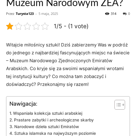
Muzeum Narodowym ZEA?
Przez
Turysta123
-
5 maja, 2025
314
0
1/5 - (1 vote)
Witajcie ⁣miłośnicy sztuki! Dziś zabierzemy Was w podróż
do jednego ​z najbardziej fascynujących miejsc na ⁢świecie
– Muzeum⁤ Narodowego Zjednoczonych Emiratów
Arabskich. Co kryje się za⁣ swoimi wspaniałymi wrotami
tej instytucji kultury? Co⁤ można tam zobaczyć‍ i
doświadczyć? Przekonajmy się⁣ razem!
Nawigacja:
Wspaniała kolekcja sztuki arabskiej
Prastare zabytki i archeologiczne skarby
Narodowe ​dzieła sztuki Emiratów
Sztuka islamska na najwyższym⁢ poziomie