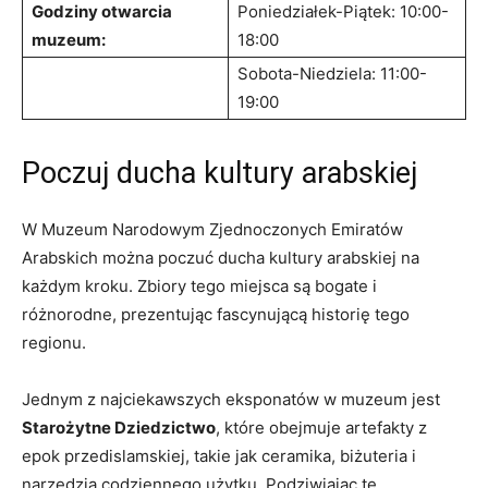
Godziny otwarcia
Poniedziałek-Piątek: 10:00-
muzeum:
18:00
Sobota-Niedziela: 11:00-
19:00
Poczuj ⁤ducha⁣ kultury arabskiej
W Muzeum Narodowym ‌Zjednoczonych Emiratów
⁣Arabskich‍ można ⁤poczuć ducha ⁣kultury arabskiej na
każdym‍ kroku. Zbiory‍ tego ⁢miejsca są bogate i
różnorodne, ⁢prezentując fascynującą historię tego
regionu.
Jednym z najciekawszych eksponatów w muzeum jest⁣
Starożytne Dziedzictwo
, które obejmuje artefakty z
epok przedislamskiej, takie jak ceramika, biżuteria i
narzędzia codziennego ​użytku. Podziwiając te ​