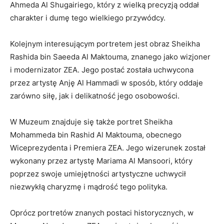
Ahmeda Al Shugairiego,‌ który​ z wielką precyzją oddał
charakter i dumę tego wielkiego przywódcy.
Kolejnym interesującym portretem‍ jest obraz ​Sheikha
⁣Rashida bin Saeeda Al‌ Maktouma, znanego jako wizjoner
i modernizator ZEA. Jego⁣ postać została uchwycona
przez artystę Anję Al⁣ Hammadi w sposób, który​ oddaje
zarówno siłę, jak i delikatność jego osobowości.
W Muzeum znajduje się także​ portret Sheikha
‍Mohammeda⁢ bin ⁣Rashid Al Maktouma, obecnego
Wiceprezydenta i Premiera ‌ZEA. Jego⁣ wizerunek został
wykonany przez⁤ artystę Mariama Al Mansoori, który
poprzez swoje umiejętności artystyczne uchwycił
⁢niezwykłą charyzmę i mądrość tego‌ polityka.
Oprócz portretów znanych ​postaci⁤ historycznych, w