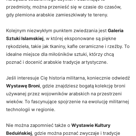
przedmioty, można ‌przenieść się w​ czasie do czasów,
gdy⁣ plemiona⁣ arabskie zamieszkiwały te tereny.
Kolejnym niezwykłym punktem zwiedzania jest
Galeria
Sztuki⁤ Islamskiej
, w której eksponowane są piękne
rękodzieła, takie jak⁢ tkaniny, ⁢kafle ceramiczne i rzeźby.⁤ To
idealne miejsce dla miłośników sztuki, którzy chcą⁤
poznać i docenić arabskie tradycje artystyczne.
Jeśli interesuje Cię‍ historia militarna, ‍koniecznie odwiedź
Wystawę‌ Broni
,⁢ gdzie znajdziesz bogatą kolekcję broni
używanej​ przez ⁢wojowników arabskich na przestrzeni​
wieków.‍ To fascynujące‌ spojrzenie na ewolucję militarnej
⁤technologii w ‍regionie.
Nie⁤ można⁢ zapomnieć także o
Wystawie Kultury ​
Beduińskiej
, gdzie‌ można poznać zwyczaje i tradycje⁤