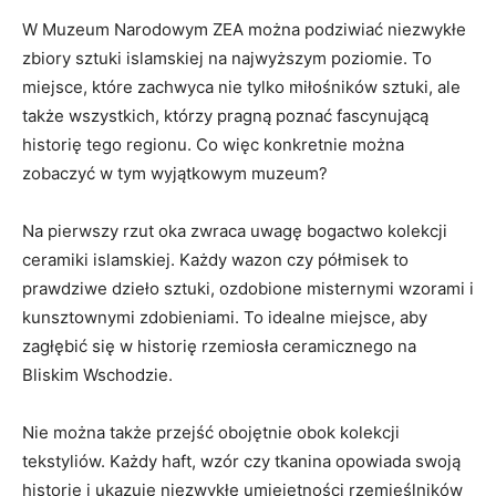
W Muzeum Narodowym ZEA można podziwiać niezwykłe⁣
zbiory sztuki ‌islamskiej‍ na najwyższym poziomie. To
‍miejsce, które zachwyca nie tylko miłośników sztuki, ale
także wszystkich, którzy pragną poznać fascynującą
historię tego regionu.​ Co więc konkretnie można
zobaczyć w tym ‍wyjątkowym​ muzeum?
Na pierwszy rzut oka zwraca‍ uwagę bogactwo kolekcji⁢
ceramiki islamskiej. Każdy ⁤wazon czy ⁢półmisek to
‌prawdziwe‍ dzieło sztuki, ozdobione misternymi ⁤wzorami i
kunsztownymi zdobieniami. To idealne miejsce, aby‌
zagłębić się ​w⁣ historię rzemiosła ⁤ceramicznego na
Bliskim⁢ Wschodzie.
Nie można także przejść obojętnie obok ​kolekcji
tekstyliów. Każdy haft,‍ wzór czy tkanina opowiada‌ swoją
historię​ i ukazuje niezwykłe‌ umiejętności ⁢rzemieślników