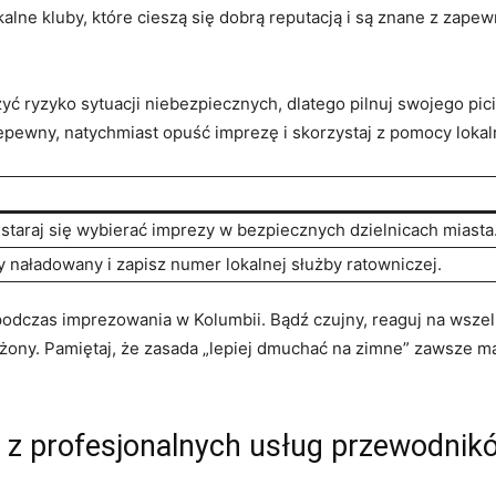
alne kluby,⁤ które cieszą⁣ się dobrą reputacją i są​ znane z zap
 ryzyko sytuacji⁤ niebezpiecznych, dlatego ⁤pilnuj swojego picia
epewny, natychmiast‌ opuść imprezę i⁣ skorzystaj z​ pomocy lokalne
staraj ⁢się wybierać⁣ imprezy⁢ w bezpiecznych dzielnicach miasta
 naładowany i zapisz numer lokalnej służby ratowniczej.
czas imprezowania ​w Kolumbii.⁢ Bądź⁤ czujny, reaguj na⁢ wszelki
rożony.⁢ Pamiętaj,⁣ że zasada „lepiej dmuchać​ na zimne” zawsze m
 ⁤z profesjonalnych usług przewodnik