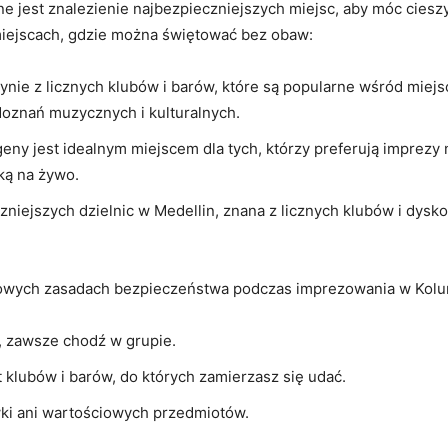
ne jest znalezienie najbezpieczniejszych miejsc,‌ aby móc⁤ ciesz
miejscach, gdzie można świętować‍ bez obaw:
łynie z licznych klubów i ⁢barów, które ​są popularne wśród miejs
oznań muzycznych ‍i kulturalnych.
geny⁣ jest idealnym miejscem‍ dla‍ tych, którzy preferują ⁢imprezy
ką‌ na żywo.
zniejszych dzielnic w‌ Medellin, znana z licznych klubów i ⁤dysko
wowych ⁤zasadach bezpieczeństwa ⁢podczas imprezowania w Kolu
, zawsze chodź w grupie.
t klubów i‍ barów, do których zamierzasz się udać.
ówki⁢ ani wartościowych przedmiotów.