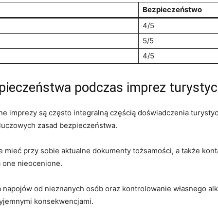
Bezpieczeństwo
4/5
5/5
4/5
zpieczeństwa podczas imprez turysty
 imprezy ⁢są często integralną częścią doświadczenia turystycz
 kluczowych‌ zasad bezpieczeństwa.
e mieć przy​ sobie ⁣aktualne dokumenty ⁢tożsamości, ​a także ‍ko
dą one nieocenione.
napojów ​od⁤ nieznanych osób‌ oraz kontrolowanie własnego ⁤al
zyjemnymi konsekwencjami.