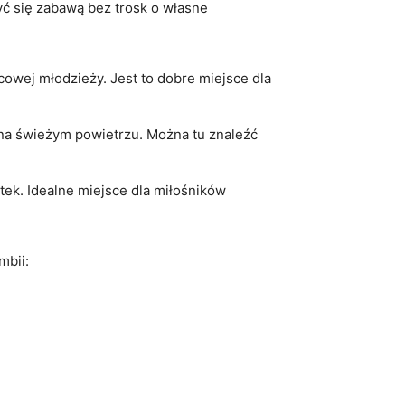
yć ‌się zabawą bez trosk o ‌własne
cowej młodzieży. ⁢Jest to dobre miejsce dla
 ‍na⁢ świeżym ⁣powietrzu. ⁣Można tu znaleźć
tek. Idealne ⁤miejsce dla miłośników
mbii: