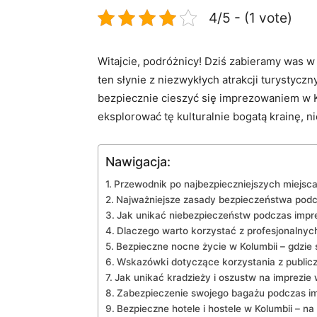
4/5 - (1 vote)
Witajcie,​ podróżnicy! ‍Dziś‍ zabieramy⁣ was
ten słynie z niezwykłych atrakcji turystyczn
⁣bezpiecznie ⁤cieszyć się⁢ imprezowaniem w⁣
eksplorować tę kulturalnie ‍bogatą krainę, n
Nawigacja:
Przewodnik ⁢po najbezpieczniejszych miejsca
Najważniejsze ⁢zasady bezpieczeństwa pod
Jak ​unikać niebezpieczeństw​ podczas impr
Dlaczego warto korzystać ⁤z profesjonalny
Bezpieczne nocne życie w ⁣Kolumbii – gdzie 
Wskazówki dotyczące korzystania z public
Jak ⁤unikać kradzieży ⁢i​ oszustw ‍na imprezie 
Zabezpieczenie ​swojego bagażu podczas ⁢i
Bezpieczne ⁤hotele i hostele w ‍Kolumbii – n