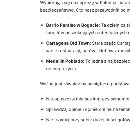
Wybierając‌ się na imprezę w Kolumbii, istot
⁤bezpieczeństwo. Oto ⁤nasz przewodnik po 
Barrio Paraiso w Bogocie:
Ta dzielnica s
turystów ⁢poszukujących autentycznych d
Cartagena ‌Old Town:
Stara⁤ część‌ Carta
wiele restauracji, barów⁤ i⁣ klubów z muzy
Medellin Poblado:
To​ jedna z najbezpiec
nocnego życia.
Ważne⁤ jest ⁤również by pamiętać o podsta
Nie opuszczaj miejsca⁢ imprezy samotnie
Sprawdzaj opinie i opinie online na tema
Nie trzymaj ​przy sobie dużej ⁣ilości got