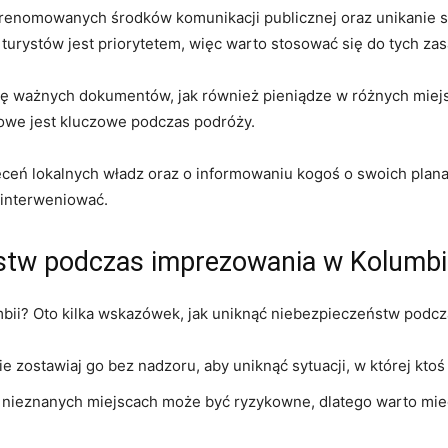
⁤z renomowanych środków komunikacji‌ publicznej oraz‍ unikanie
rystów jest​ priorytetem, więc​ warto stosować się do tych zas
ę ważnych dokumentów, jak również pieniądze⁢ w różnych​ miej
we jest kluczowe​ podczas ⁢podróży.
leceń lokalnych władz⁣ oraz o ⁤informowaniu⁤ kogoś o swoich ⁤plan
interweniować.
stw​ podczas imprezowania w ​Kolumbi
bii? Oto kilka wskazówek, jak uniknąć niebezpieczeństw podc
e zostawiaj go bez nadzoru, aby ⁢uniknąć sytuacji, w której kto
 nieznanych miejscach może być ryzykowne, dlatego warto mieć