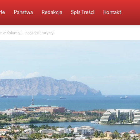
ie
Państwa
Redakcja
Spis Treści
Kontakt
 w Kolumbii – poradnik turysty