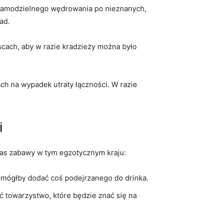
⁣ samodzielnego wędrowania po​ nieznanych,
ad.
scach, aby w razie kradzieży można było
ach na wypadek utraty ‌łączności. W razie
i
zas zabawy w tym egzotycznym kraju:
ś mógłby dodać⁢ coś podejrzanego do drinka.
 towarzystwo, które będzie‍ znać się na