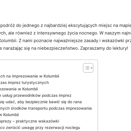
 w podróż do jednego z‍ najbardziej ekscytujących miejsc na mapi
ych, ale również ⁢z intensywnego życia‍ nocnego.​ W ‍naszym najn
 Kolumbii. Z nami poznacie najważniejsze zasady⁤ i wskazówki pr
ie narażając się na ‌niebezpieczeństwo. ⁣Zapraszamy do lektury!
ch na imprezowanie ​w​ Kolumbii
czas imprez turystycznych
ezowania w ​Kolumbii
ch usług przewodników podczas‍ imprez
się udać, aby bezpiecznie bawić się do rana
znych środków transportu podczas imprezowania
w‌ Kolumbii
mprezy​ – praktyczne wskazówki
a co zwrócić ​uwagę przy rezerwacji ⁤noclegu