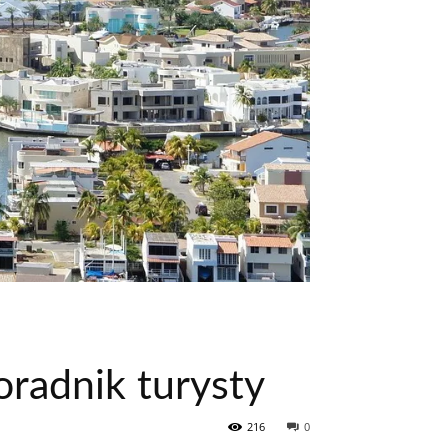
radnik turysty
216
0