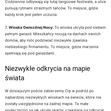
Codziennie ⁤odbywają się tutaj tangoowe festiwale, a⁣ ulice
pulsują rytmami ​strastnych tańców. To miejsce, gdzie
każdy krok jest pełen uczucia.
7.⁤
Wioska⁤ Gwiezdnej Nocy:
To wioska ukryta pod niebem
pełnym gwiazd. Mieszkańcy nocują na dachach swoich
domów, aby móc podziwiać niezwykłe zjawiska
niebieskiego firmamentu. To miejsce, gdzie marzenia
⁤spełniają się pod gwiazdami.
Niezwykłe‌ odkrycia na mapie
świata
W dzisiejszym poście zabierzemy Cię w podróż po
najbardziej niezwykłych wioskach na świecie,⁣ które‍ nie
zostały‍ uwzględnione na żadnej mapie. Te małe
społeczności są ‌jak ukryte⁣ skarby,⁤ czekające na odkrycie