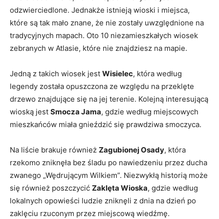
odzwierciedlone. Jednakże‍ istnieją wioski i miejsca,
które są tak mało znane, że nie ‌zostały uwzględnione na
tradycyjnych mapach. Oto 10 niezamieszkałych wiosek
zebranych w Atlasie, które nie znajdziesz na mapie.
Jedną z takich wiosek jest
Wisielec
, która według
legendy została opuszczona ze ⁤względu na przeklęte
drzewo ​znajdujące się na jej terenie. ⁣Kolejną interesującą
wioską jest
Smocza Jama
, gdzie według miejscowych
mieszkańców miała gnieździć się prawdziwa smoczyca.
Na liście brakuje również
Zagubionej Osady
, która
rzekomo⁣ zniknęła bez śladu po nawiedzeniu przez ducha ​
zwanego „Wędrującym ⁢Wilkiem”. Niezwykłą historią może
się również poszczycić
Zaklęta Wioska
, gdzie według
lokalnych opowieści ludzie zniknęli⁢ z dnia na dzień po
zaklęciu rzuconym przez miejscową wiedźmę.