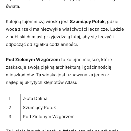
świata.
Kolejną tajemniczą wioską jest
Szumiący Potok
, gdzie
woda z rzeki ma niezwykłe właściwości lecznicze. Ludzie
‍z pobliskich miast przyjeżdżają tutaj, aby się leczyć i
odpocząć od zgiełku codzienności.
Pod Zielonym Wzgórzem
⁤to kolejne ⁤miejsce, które
zaskakuje swoją piękną⁤ architekturą i gościnnością
mieszkańców. Ta wioska jest uznawana za jeden z
najlepiej ukrytych klejnotów Atlasu.
1
Złota Dolina
2
Szumiący Potok
3
Pod Zielonym Wzgórzem