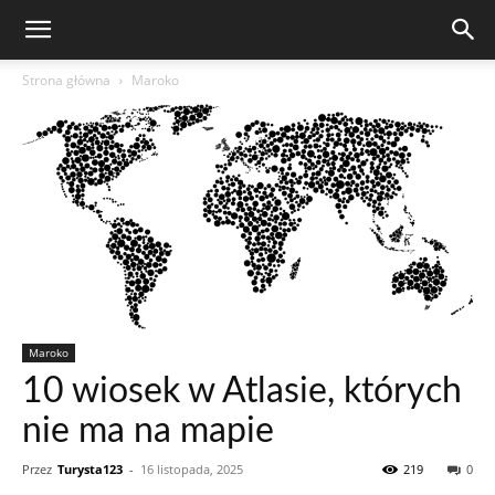
Strona główna
Maroko
Maroko
10 wiosek w Atlasie, których
nie ma na mapie
Przez
Turysta123
-
16 listopada, 2025
219
0