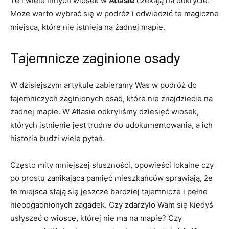
Te i wiele innych wiosek w
Atlasie
czekają na odkrycie.
Może warto wybrać się w podróż i odwiedzić te ⁢magiczne
miejsca, ⁢które nie istnieją na żadnej mapie.
Tajemnicze zaginione osady
W dzisiejszym ​artykule zabieramy Was w podróż do
tajemniczych zaginionych‍ osad, ​które nie znajdziecie na
‌żadnej mapie. W Atlasie odkryliśmy dziesięć wiosek,
których istnienie jest trudne do udokumentowania, ⁢a ich⁢
historia budzi wiele pytań.
Często mity mniejszej słuszności, opowieści lokalne czy
po prostu zanikająca pamięć mieszkańców sprawiają, że
te miejsca stają się jeszcze bardziej tajemnicze i pełne
nieodgadnionych zagadek. Czy zdarzyło Wam się kiedyś
usłyszeć o wiosce, której nie ma na mapie? Czy