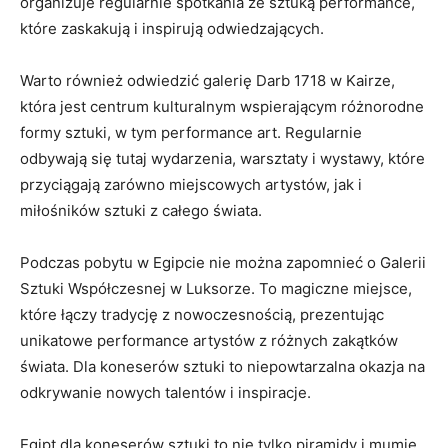
organizuje regularnie spotkania ze sztuką performance,
które zaskakują ⁤i inspirują ⁤odwiedzających.
Warto również odwiedzić galerię Darb⁢ 1718 w Kairze,
która jest centrum kulturalnym​ wspierającym różnorodne
formy⁤ sztuki, w tym performance art. Regularnie
odbywają się ⁤tutaj wydarzenia, warsztaty i wystawy, które
przyciągają zarówno miejscowych artystów, jak i
miłośników sztuki z całego świata.
Podczas pobytu w Egipcie nie można zapomnieć o⁤ Galerii
Sztuki Współczesnej w Luksorze.​ To magiczne miejsce,⁣
które łączy tradycję z nowoczesnością, prezentując
unikatowe performance artystów z różnych ​zakątków
świata. ⁤Dla koneserów ⁢sztuki to niepowtarzalna okazja na
odkrywanie nowych talentów i inspiracje.
Egipt dla koneserów sztuki to nie tylko ⁤piramidy i mumie,