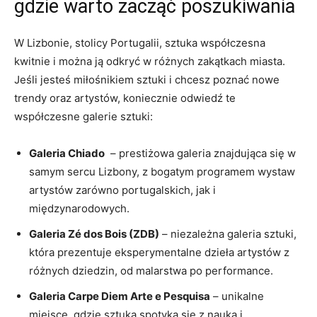
gdzie warto⁣ zacząć poszukiwania
W Lizbonie, stolicy Portugalii, ‌sztuka współczesna
kwitnie i ​można ją odkryć w różnych zakątkach miasta.
Jeśli jesteś miłośnikiem sztuki i chcesz poznać nowe
trendy oraz artystów, koniecznie odwiedź te
współczesne galerie sztuki:
Galeria Chiado
‌ – prestiżowa galeria znajdująca się ⁤w
samym sercu ⁣Lizbony, z bogatym programem wystaw
artystów ‍zarówno portugalskich, jak ⁤i
międzynarodowych.
Galeria Zé dos Bois (ZDB)
– niezależna galeria sztuki,
która prezentuje eksperymentalne dzieła artystów z
różnych ⁢dziedzin, od malarstwa po performance.
Galeria Carpe Diem Arte e Pesquisa
– unikalne
⁣miejsce, gdzie ‍sztuka spotyka się z nauką i