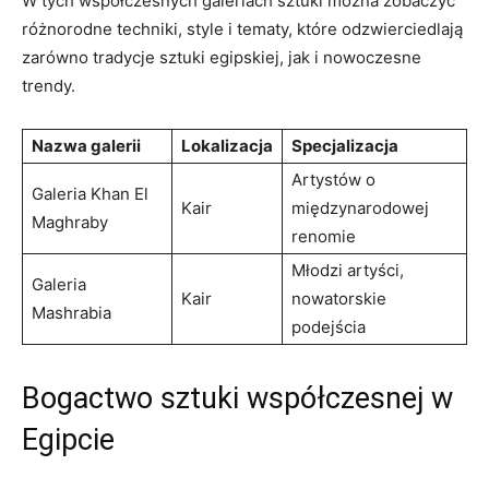
W ⁢tych współczesnych ‍galeriach sztuki można zobaczyć
‍różnorodne techniki, style i tematy, które odzwierciedlają
zarówno tradycje sztuki egipskiej, jak i nowoczesne
trendy.
Nazwa galerii
Lokalizacja
Specjalizacja
Artystów o
Galeria Khan El
Kair
międzynarodowej
Maghraby
renomie
Młodzi artyści,
Galeria
Kair
nowatorskie
Mashrabia
podejścia
Bogactwo sztuki ⁢współczesnej​ w
Egipcie