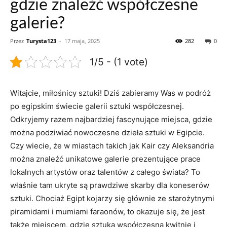
gdzie znaleźć współczesne
galerie?
Przez
Turysta123
-
17 maja, 2025
282
0
1/5 - (1 vote)
Witajcie, miłośnicy sztuki! Dziś zabieramy ‌Was w podróż
po egipskim świecie galerii ⁤sztuki współczesnej.
Odkryjemy razem najbardziej fascynujące miejsca, gdzie
można podziwiać nowoczesne dzieła sztuki w Egipcie.‌
Czy wiecie, że w miastach takich jak Kair czy Aleksandria
można znaleźć unikatowe galerie prezentujące prace
lokalnych artystów​ oraz talentów z całego świata? To
właśnie tam ukryte są prawdziwe ‍skarby dla koneserów
sztuki. Chociaż Egipt kojarzy się głównie ze starożytnymi
piramidami i mumiami faraonów, to⁤ okazuje się, że jest
także miejscem, gdzie‌ sztuka współczesna kwitnie i