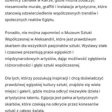
dzielnicy Zamalek w Kairze, gdzie można zobaczyć
niesamowite murale, graffiti i instalacje artystyczne, które
stanowią odzwierciedlenie współczesnych trendów i
społecznych realiów Egiptu.
Ponadto, nie można ‌zapomnieć‍ o Muzeum Sztuki
Współczesnej w ⁢Aleksandrii, które jest prawdziwym
skarbem dla wszystkich ⁣pasjonatów sztuki. Wystawy‍ stałe
⁢i czasowe prezentują prace egipskich i
międzynarodowych artystów, dając możliwość zgłębienia
różnorodności i głębi ‌sztuki współczesnej.
Dla tych, którzy poszukują inspiracji i chcą doświadczyć
prawdziwej egipskiej kultury sztuki, ‍znajdzie się ‌wiele
miejsc i galerii, gdzie można odkryć ⁣niezwykłe dzieła ⁤i
artystyczne talentu. Egipcja jest pełna artystycznych
skarbów, które czekają ​na odkrycie⁣ przez koneserów
sztuki z całego świata.